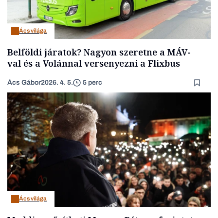
Ács világa
Belföldi járatok? Nagyon szeretne a MÁV-
val és a Volánnal versenyezni a Flixbus
Ács Gábor
2026. 4. 5.
5 perc
Ács világa