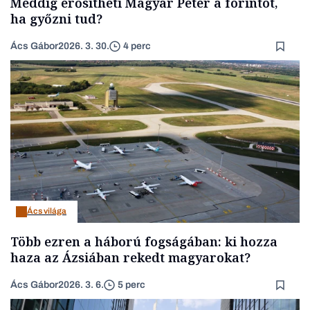
Meddig erősítheti Magyar Péter a forintot,
ha győzni tud?
Ács Gábor
2026. 3. 30.
4 perc
Ács világa
Több ezren a háború fogságában: ki hozza
haza az Ázsiában rekedt magyarokat?
Ács Gábor
2026. 3. 6.
5 perc