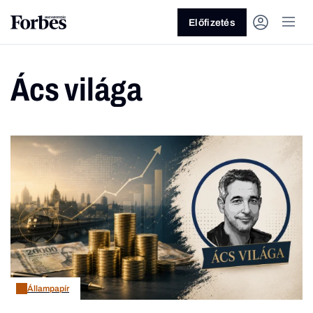
Előfizetés
Ács világa
Vagy fedezze fel a következő
témákat
Üzlet
Pénz
Zöld
Legyél jobb!
Állampapír