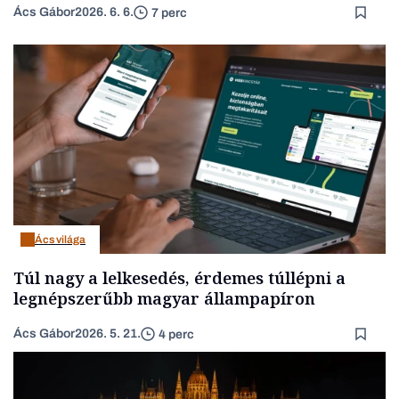
Ács Gábor
2026. 6. 6.
7 perc
Ács világa
Túl nagy a lelkesedés, érdemes túllépni a
legnépszerűbb magyar állampapíron
Ács Gábor
2026. 5. 21.
4 perc