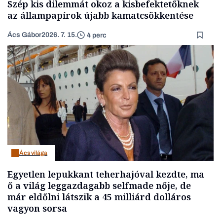
Szép kis dilemmát okoz a kisbefektetőknek
az állampapírok újabb kamatcsökkentése
Ács Gábor
2026. 7. 15.
4 perc
Ács világa
Egyetlen lepukkant teherhajóval kezdte, ma
ő a világ leggazdagabb selfmade nője, de
már eldőlni látszik a 45 milliárd dolláros
vagyon sorsa