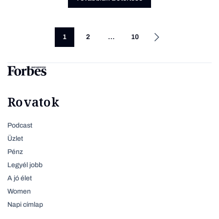
1
2
…
10
Rovatok
Podcast
Üzlet
Pénz
Legyél jobb
A jó élet
Women
Napi címlap