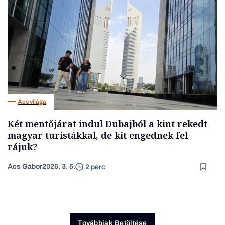
Ács világa
Két mentőjárat indul Dubajból a kint rekedt
magyar turistákkal, de kit engednek fel
rájuk?
Ács Gábor
2026. 3. 5.
2 perc
Továbbiak Betöltése