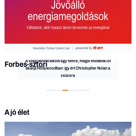
A világ pénzét elkölti egy filmre, mégis mindenki őt
Forbes-sztori
akarja Hollywoodban: így ért Christopher Nolan a
csúcsra
A jó élet