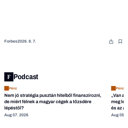
Forbes
2026. 8. 7.
Podcast
Pénz
Pénz
Nem jó stratégia pusztán hitelből finanszírozni,
„Van ak
de miért félnek a magyar cégek a tőzsdére
meg lehe
lépéstől?
és az a
Aug 07. 2026
Aug 05. 