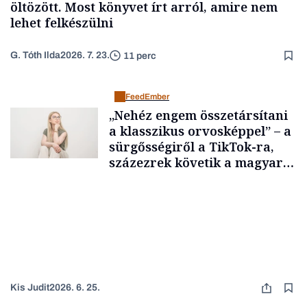
öltözött. Most könyvet írt arról, amire nem
lehet felkészülni
G. Tóth Ilda
2026. 7. 23.
11 perc
FeedEmber
„Nehéz engem összetársítani
a klasszikus orvosképpel” – a
sürgősségiről a TikTok-ra,
százezrek követik a magyar
orvost
Kis Judit
2026. 6. 25.