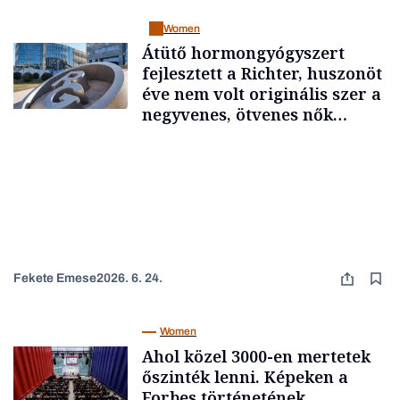
Women
Átütő hormongyógyszert
fejlesztett a Richter, huszonöt
éve nem volt originális szer a
negyvenes, ötvenes nők
panaszaira
Fekete Emese
2026. 6. 24.
Women
Ahol közel 3000-en mertetek
őszinték lenni. Képeken a
Forbes történetének