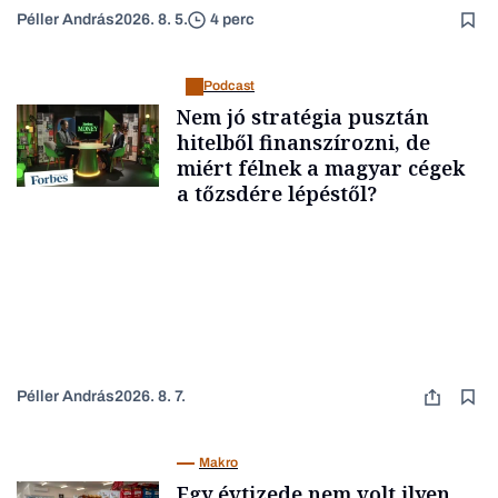
Péller András
2026. 8. 5.
4 perc
Podcast
Nem jó stratégia pusztán
hitelből finanszírozni, de
miért félnek a magyar cégek
a tőzsdére lépéstől?
Péller András
2026. 8. 7.
Makro
Egy évtizede nem volt ilyen