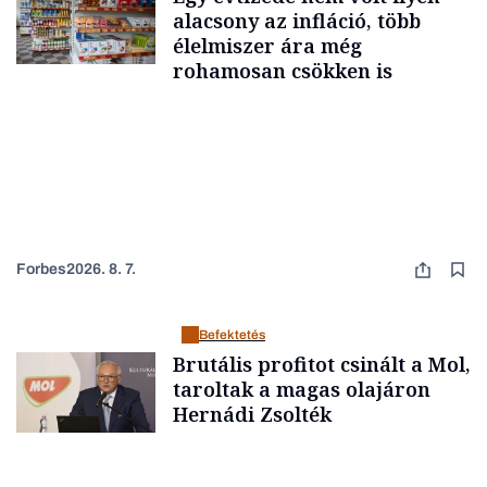
alacsony az infláció, több
élelmiszer ára még
rohamosan csökken is
Forbes
2026. 8. 7.
Befektetés
Brutális profitot csinált a Mol,
taroltak a magas olajáron
Hernádi Zsolték