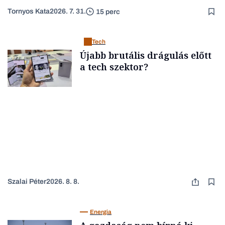
Tornyos Kata
2026. 7. 31.
15 perc
Tech
Újabb brutális drágulás előtt
a tech szektor?
Szalai Péter
2026. 8. 8.
Energia