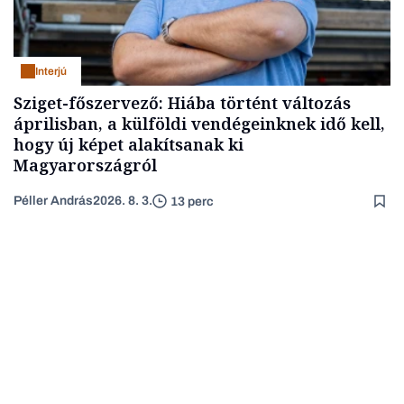
Interjú
Sziget-főszervező: Hiába történt változás
áprilisban, a külföldi vendégeinknek idő kell,
hogy új képet alakítsanak ki
Magyarországról
Péller András
2026. 8. 3.
13 perc
A zajos geopolitika sem tudja megzavarni az idilli