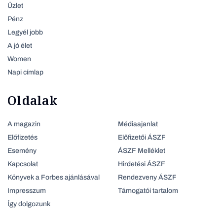
Üzlet
Pénz
Legyél jobb
A jó élet
Women
Napi címlap
Oldalak
A magazin
Médiaajanlat
Előfizetés
Előfizetői ÁSZF
Esemény
ÁSZF Melléklet
Kapcsolat
Hirdetési ÁSZF
Könyvek a Forbes ajánlásával
Rendezveny ÁSZF
Impresszum
Támogatói tartalom
Így dolgozunk