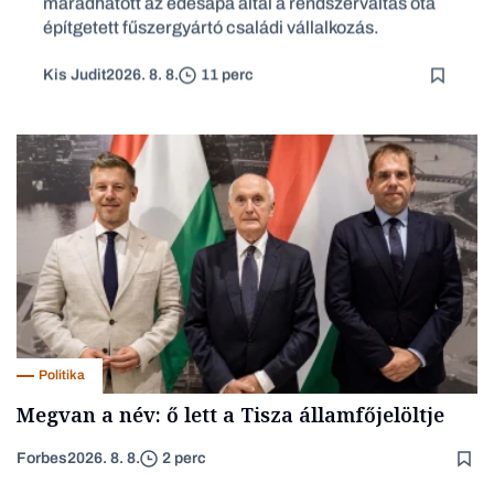
maradhatott az édesapa által a rendszerváltás óta
építgetett fűszergyártó családi vállalkozás.
Kis Judit
2026. 8. 8.
11 perc
Politika
Megvan a név: ő lett a Tisza államfőjelöltje
Forbes
2026. 8. 8.
2 perc