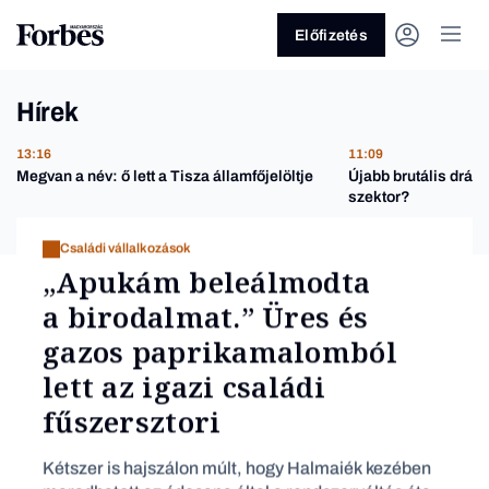
Előfizetés
Hírek
13:16
11:09
Megvan a név: ő lett a Tisza államfőjelöltje
Újabb brutális drágu
szektor?
Családi vállalkozások
„Apukám beleálmodta
Vagy fedezze fel a
a birodalmat.” Üres és
Üzlet
Pénz
Z
gazos paprikamalomból
lett az igazi családi
fűszersztori
Kétszer is hajszálon múlt, hogy Halmaiék kezében