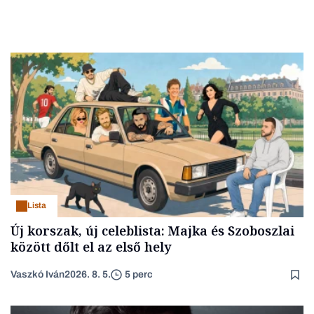
Lista
Új korszak, új celeblista: Majka és Szoboszlai
között dőlt el az első hely
Vaszkó Iván
2026. 8. 5.
5 perc