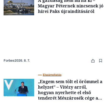
A gazdaság nem bírná ki –
Magyar Péternek nincsenek jó
hírei Paks újraindításáról
Forbes
2026. 8. 7.
Elszámoltatás
„Engem sem tölt el örömmel a
helyzet” – Vitézy arról,
hogyan nyerhette el első
tenderét Mészárosék cége a
Tisza-kormány alatt