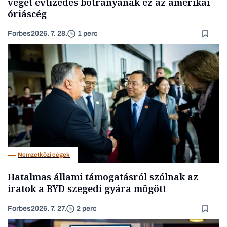
véget évtizedes botrányának ez az amerikai
óriáscég
Forbes
2026. 7. 28.
1 perc
Nemzetközi cégek
Hatalmas állami támogatásról szólnak az
iratok a BYD szegedi gyára mögött
Forbes
2026. 7. 27.
2 perc