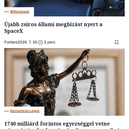
Milliárdosok
Újabb zsíros állami megbízást nyert a
SpaceX
Forbes
2026. 7. 30.
2 perc
Nemzetközi cégek
1740 milliárd forintos egyezséggel vetne