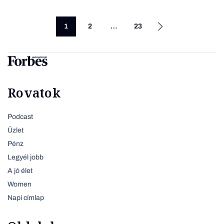
1
2
…
23
Rovatok
Podcast
Üzlet
Pénz
Legyél jobb
A jó élet
Women
Napi címlap