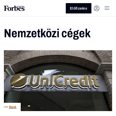
Előfizetés
Nemzetközi cégek
Vagy fedezze fel a következő
témákat
Üzlet
Pénz
Zöld
Legyél jobb!
Bank