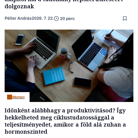
dolgoznak
Péller András
2026. 7. 22.
20 perc
Women
Időnként alábbhagy a produktivitásod? Így
hekkelheted meg ciklustudatossággal a
teljesítményedet, amikor a föld alá zuhan a
hormonszinted