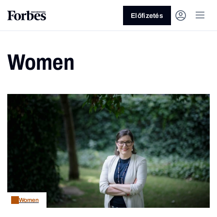
Előfizetés
Women
Vagy fedezze fel a következő
témákat
Üzlet
Pénz
Zöld
Legyél jobb!
Women