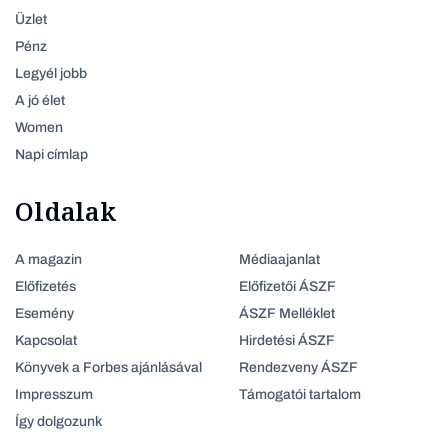
Üzlet
Pénz
Legyél jobb
A jó élet
Women
Napi címlap
Oldalak
A magazin
Médiaajanlat
Előfizetés
Előfizetői ÁSZF
Esemény
ÁSZF Melléklet
Kapcsolat
Hirdetési ÁSZF
Könyvek a Forbes ajánlásával
Rendezveny ÁSZF
Impresszum
Támogatói tartalom
Így dolgozunk