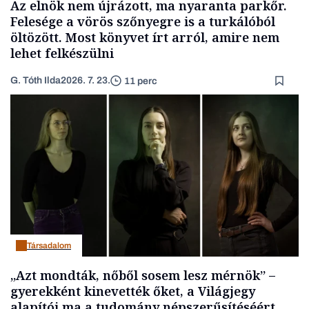
Az elnök nem újrázott, ma nyaranta parkőr.
Felesége a vörös szőnyegre is a turkálóból
öltözött. Most könyvet írt arról, amire nem
lehet felkészülni
G. Tóth Ilda
2026. 7. 23.
11 perc
Társadalom
„Azt mondták, nőből sosem lesz mérnök” –
gyerekként kinevették őket, a Világjegy
alapítói ma a tudomány népszerűsítéséért