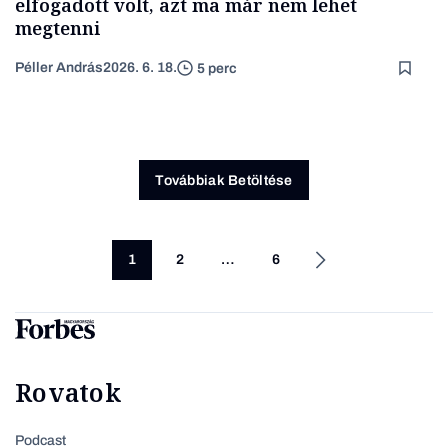
elfogadott volt, azt ma már nem lehet
megtenni
Péller András
2026. 6. 18.
5 perc
Továbbiak Betöltése
1
2
…
6
Rovatok
Podcast