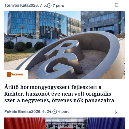
Tornyos Kata
2026. 7. 5.
7 perc
Women
Átütő hormongyógyszert fejlesztett a
Richter, huszonöt éve nem volt originális
szer a negyvenes, ötvenes nők panaszaira
Fekete Emese
2026. 6. 24.
4 perc