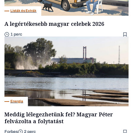
Listák és Extrák
A legértékesebb magyar celebek 2026
1 perc
Energia
Meddig lélegezhetünk fel? Magyar Péter
felvázolta a folytatást
Forbes
2 perc