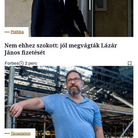
Politika
Nem ehhez szokott: jól megvágták Lázár
János fizetését
Forbes
2 perc
Társadalom