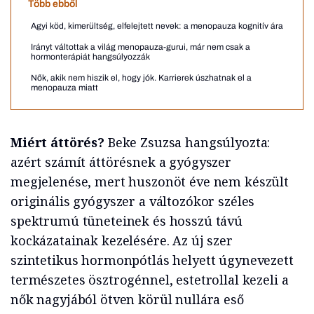
Több ebből
Agyi köd, kimerültség, elfelejtett nevek: a menopauza kognitív ára
Irányt váltottak a világ menopauza-gurui, már nem csak a
hormonterápiát hangsúlyozzák
Nők, akik nem hiszik el, hogy jók. Karrierek úszhatnak el a
menopauza miatt
Miért áttörés?
Beke Zsuzsa hangsúlyozta:
azért számít áttörésnek a gyógyszer
megjelenése, mert huszonöt éve nem készült
originális gyógyszer a változókor széles
spektrumú tüneteinek és hosszú távú
kockázatainak kezelésére. Az új szer
szintetikus hormonpótlás helyett úgynevezett
természetes ösztrogénnel, estetrollal kezeli a
nők nagyjából ötven körül nullára eső