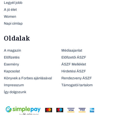
Legyél jobb
A jó élet
Women
Napi címlap
Oldalak
A magazin
Médiaajanlat
Előfizetés
Előfizetői ÁSZF
Esemény
ÁSZF Melléklet
Kapcsolat
Hirdetési ÁSZF
Könyvek a Forbes ajánlásával
Rendezveny ÁSZF
Impresszum
Támogatói tartalom
Így dolgozunk