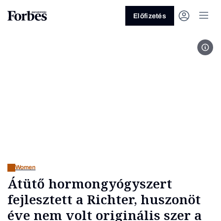
Előfizetés
Fot
Vagy fedezze fel a következő
témákat
Üzlet
Pénz
Zöld
Legyél jobb!
Women
Átütő hormongyógyszert
fejlesztett a Richter, huszonöt
éve nem volt originális szer a