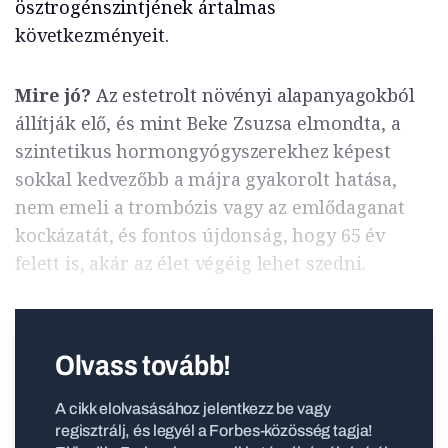
ösztrogénszintjének ártalmas
következményeit.
Mire jó?
Az estetrolt növényi alapanyagokból
állítják elő, és mint Beke Zsuzsa elmondta, a
szintetikus hormongyógyszerekhez képest
sokkal kedvezőbb a májra gyakorolt hatása,
nem emeli a trombózis vagy az emlődaganat
kockázatát, és fontos újdonság, hogy 65 év
felett is, akár az élet végéig lehet szedni.
Olvass tovább!
A cikk elolvasásához jelentkezz be vagy
regisztrálj, és legyél a Forbes-közösség tagja!