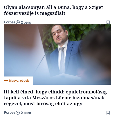
Olyan alacsonyan áll a Duna, hogy a Sziget
főszervezője is megszólalt
Forbes
2 perc
Magyar cégek
Itt kell élned, hogy elhidd: épületrombolásig
fajult a vita Mészáros Lőrinc bizalmasának
cégével, most bíróság előtt az ügy
Forbes
2 perc