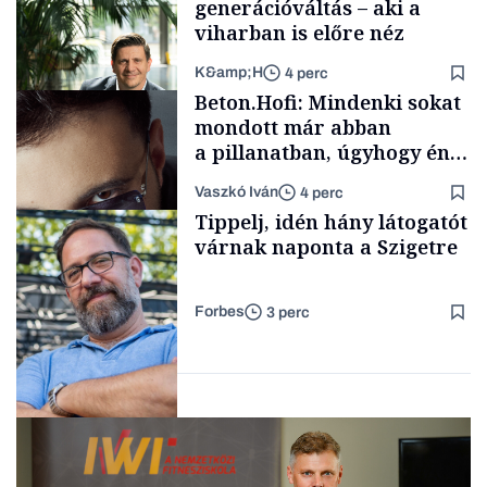
generációváltás – aki a
viharban is előre néz
K&amp;H
4 perc
Elszámoltatás
Beton.Hofi: Mindenki sokat
mondott már abban
a pillanatban, úgyhogy én
a legsarkosabb
Vaszkó Iván
4 perc
gondolataimat akartam
TÁMOGATÓI
Tippelj, idén hány látogatót
TARTALOM
kimondani
várnak naponta a Szigetre
Forbes
3 perc
Forbes-sztori
Kultúra