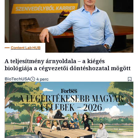
Content Lab HUB
A teljesítmény árnyoldala – a kiégés
biológiája a cégvezetői döntéshozatal mögött
BioTechUSA
4 perc