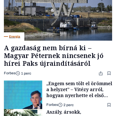
Energia
A gazdaság nem bírná ki –
Magyar Péternek nincsenek jó
hírei Paks újraindításáról
Forbes
1 perc
„Engem sem tölt el örömmel
a helyzet” – Vitézy arról,
hogyan nyerhette el első
tenderét Mészárosék cége a
Forbes
2 perc
Tisza-kormány alatt
Aszály, ársokk,