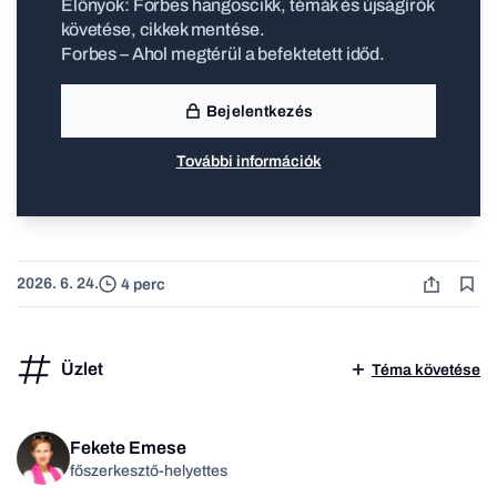
Előnyök: Forbes hangoscikk, témák és újságírók
követése, cikkek mentése.
Forbes – Ahol megtérül a befektetett időd.
Bejelentkezés
További információk
2026. 6. 24.
4 perc
Üzlet
Téma követése
Fekete Emese
főszerkesztő-helyettes