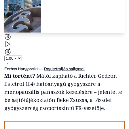
Forbes Hangoscikk
—
Regisztrálj és hallgasd!
Mi történt?
Mától kapható a Richter Gedeon
Estetrol (E4) hatóanyagú gyógyszere a
menopauzális panaszok kezelésére – jelentette
be sajtótájékoztatón Beke Zsuzsa, a tőzsdei
gyógyszercég csoportszintű PR-vezetője.