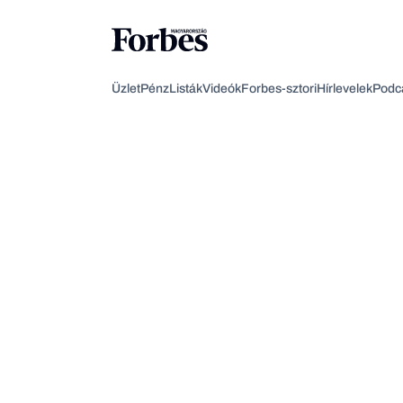
Üzlet
Pénz
Listák
Videók
Forbes-sztori
Hírlevelek
Podc