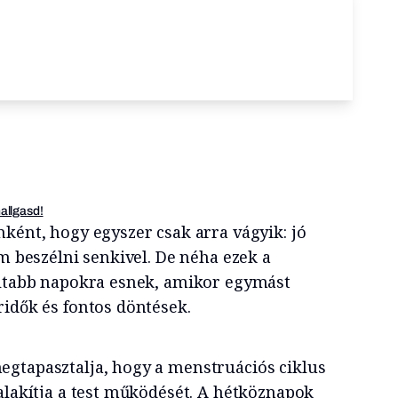
hallgasd!
ként, hogy egyszer csak arra vágyik: jó
em beszélni senkivel. De néha ezek a
oltabb napokra esnek, amikor egymást
ridők és fontos döntések.
gtapasztalja, hogy a menstruációs ciklus
alakítja a test működését. A hétköznapok