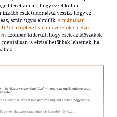
ged teret annak, hogy ezzel külön
n inkább csak tudomásul veszik, hogy ez
esz, aztán úgyis elmúlik.
A májusban
UP startupfesztivál női vezetőket célzó
yén
azonban kiderült, hogy ezek az időszakok
 mentálisan is elviselhetőbbek lehetnek, ha
mához.
m, befektetek-e egy alapítóba” – mondja az egyik legismertebb
a kezében
t a Richter, huszonöt éve nem volt originális szer a negyvenes,
20 új név Magyarország legbefolyásosabb női között