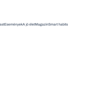
ast
Események
A jó élet
Magazin
Smart habits
Vagy fedezze fel a következő témákat
Üzlet
Pénz
Zöld
Legyél jobb!