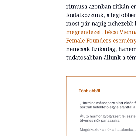
ritmusa azonban ritkán en
foglalkozzunk, a legtöbbe
most pár napig nehezebb l
megrendezett bécsi Vienna
Female Founders esemén
nemcsak fizikailag, hanem
tudatosabban állunk a té
Több ebből
„Harminc másodperc alatt eldöntö
osztrák befektető egy elefánttal 
Átütő hormongyógyszert fejlesztet
ötvenes nők panaszaira
Megérkeztek a nők a hatalomba: 