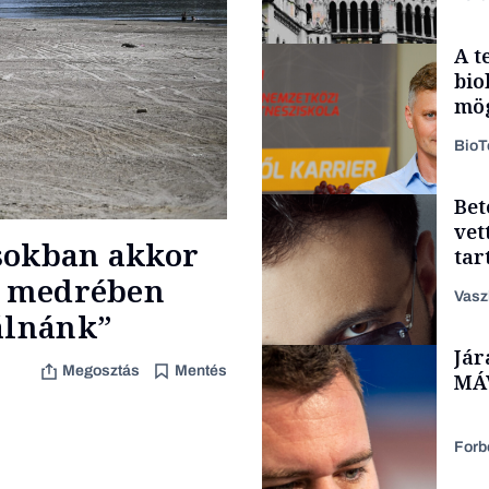
A t
bio
mög
Bio
Bet
Politika
vet
sokban akkor
tar
zen
na medrében
Vasz
lálnánk”
Jár
Content Lab HUB
Megosztás
Mentés
MÁV
Forb