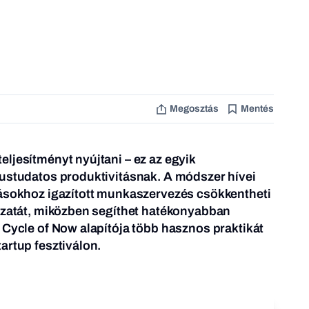
Megosztás
Mentés
ljesítményt nyújtani – ez az egyik
lustudatos produktivitásnak. A módszer hívei
zásokhoz igazított munkaszervezés csökkentheti
kázatát, miközben segíthet hatékonyabban
 Cycle of Now alapítója több hasznos praktikát
artup fesztiválon.