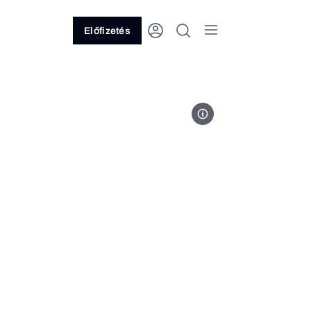
Előfizetés
Fotó: CoWomen, Unsplash