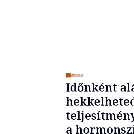
Women
Időnként al
hekkelheted
teljesítmén
a hormonsz