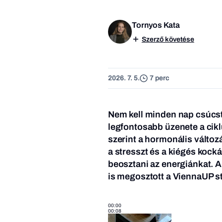
Tornyos Kata
Szerző követése
2026. 7. 5.
7 perc
Nem kell minden nap csúcste
legfontosabb üzenete a cik
szerint a hormonális válto
a stresszt és a kiégés koc
beosztani az energiánkat. A
is megosztott a ViennaUP st
00:00
00:08