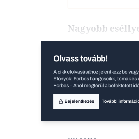
Nagyobb eséllye
Olvass tovább!
A cikk elolvasásához jelentkezz be vagy 
Előnyök: Forbes hangoscikk, témák és ú
Forbes – Ahol megtérül a befektetett id
Bejelentkezés
További informáci