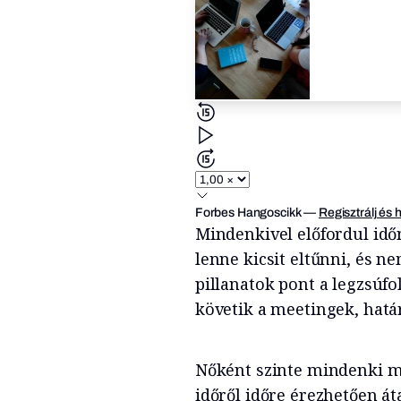
Forbes Hangoscikk
—
Regisztrálj és 
Mindenkivel előfordul időn
lenne kicsit eltűnni, és n
pillanatok pont a legzsúf
követik a meetingek, hatá
Nőként szinte mindenki me
időről időre érezhetően át