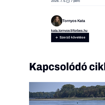
2026. 7. 5.
7 perc
Tornyos Kata
kata.tornyos@forbes.hu
Szerző követése
Kapcsolódó cik