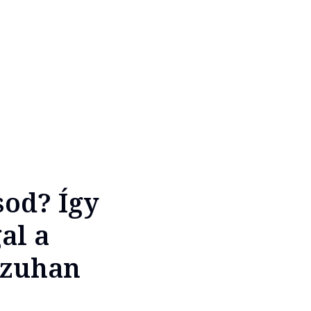
sod? Így
al a
á zuhan