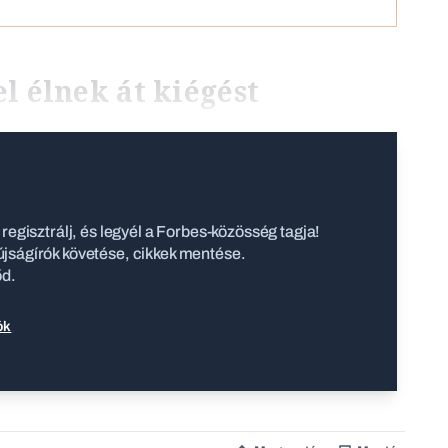
l élnek át kiégést
regisztrálj, és legyél a Forbes-közösség tagja!
jságírók követése, cikkek mentése.
őd.
ók