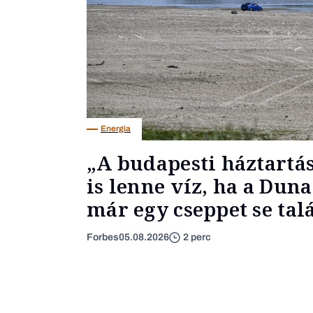
Energia
„A budapesti háztartá
is lenne víz, ha a Du
már egy cseppet se ta
Forbes
05.08.2026
2 perc