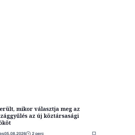
erült, mikor választja meg az
zággyűlés az új köztársasági
ököt
es
05.08.2026
2 perc