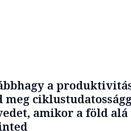
ábbhagy a produktivitá
 meg ciklustudatosságg
yedet, amikor a föld al
inted