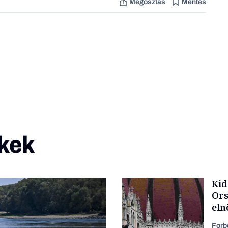
Megosztás
Mentés
kek
Kid
Ors
eln
Forb