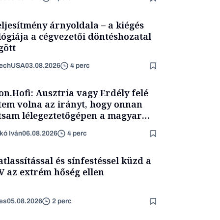
eljesítmény árnyoldala – a kiégés
lógiája a cégvezetői döntéshozatal
ött
TechUSA
03.08.2026
4 perc
on.Hofi: Ausztria vagy Erdély felé
tem volna az irányt, hogy onnan
tsam lélegeztetőgépen a magyar
ét
kó Iván
06.08.2026
4 perc
atlassítással és sínfestéssel küzd a
 az extrém hőség ellen
es
05.08.2026
2 perc