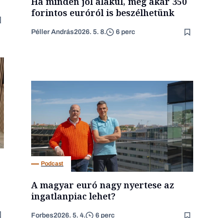
Ha minden jól alakul, még akár 350
forintos euróról is beszélhetünk
Péller András
2026. 5. 8.
6 perc
Podcast
A magyar euró nagy nyertese az
ingatlanpiac lehet?
Forbes
2026. 5. 4.
6 perc