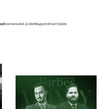
ast
Események
A jó élet
Magazin
Smart habits
Vagy fedezze fel a következő témákat
Üzlet
Pénz
Zöld
Legyél jobb!