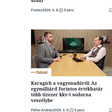
után)
Forbes
2026. 5. 8.
9 perc
Podcast
Karagich a vagyonadóról: Az
egymilliárd forintos értékhatár
több tízezer kkv-t sodorna
veszélybe
Péller András
2026. 5. 6.
5 perc