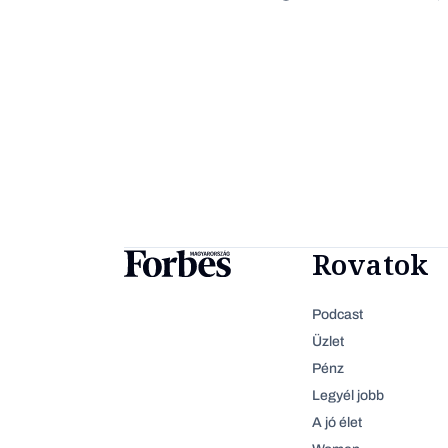
Rovatok
Podcast
Üzlet
Pénz
Legyél jobb
A jó élet