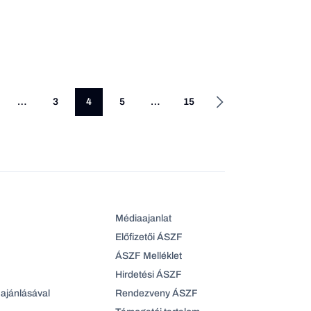
…
3
4
5
…
15
Médiaajanlat
Előfizetői ÁSZF
ÁSZF Melléklet
Hirdetési ÁSZF
ajánlásával
Rendezveny ÁSZF