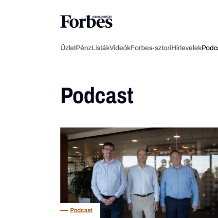
Üzlet
Pénz
Listák
Videók
Forbes-sztori
Hírlevelek
Podc
Podcast
Podcast