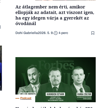
t
Az átlagember nem érti, amikor
ellopják az adatait, azt viszont igen,
ha egy idegen várja a gyerekét az
óvodánál
Dohi Gabriella
2026. 5. 9.
4 perc
Podcast