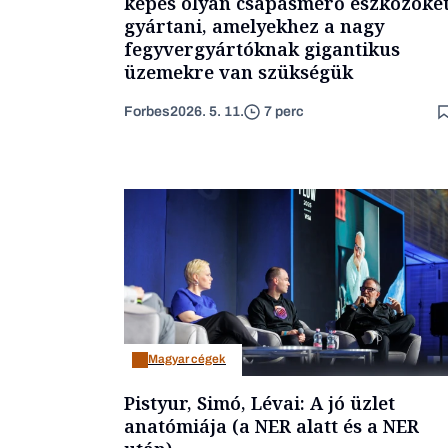
képes olyan csapásmérő eszközöke
gyártani, amelyekhez a nagy
fegyvergyártóknak gigantikus
üzemekre van szükségük
Forbes
2026. 5. 11.
7 perc
Magyar cégek
Pistyur, Simó, Lévai: A jó üzlet
anatómiája (a NER alatt és a NER