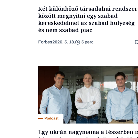
Két különböző társadalmi rendszer
között megnyitni egy szabad
kereskedelmet az szabad hülyeség
és nem szabad piac
Forbes
2026. 5. 18.
5 perc
Podcast
Egy ukrán nagymama a fészerben i