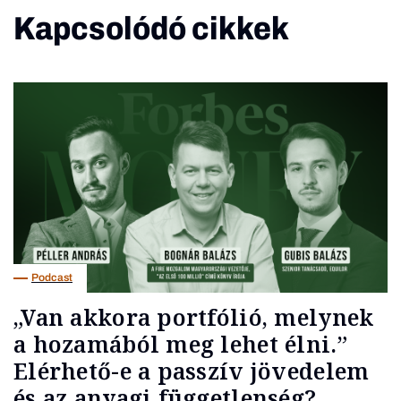
Kapcsolódó cikkek
Podcast
„Van akkora portfólió, melynek
a hozamából meg lehet élni.”
Elérhető-e a passzív jövedelem
és az anyagi függetlenség?