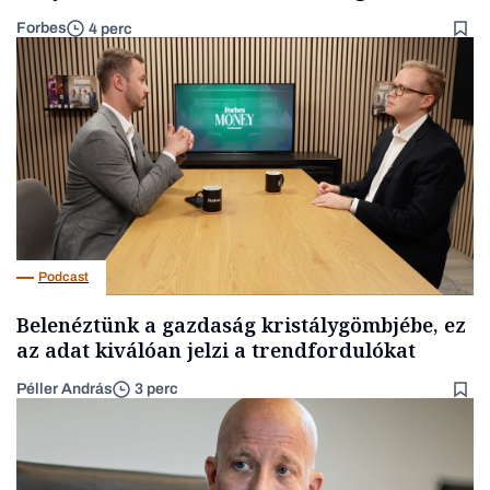
Forbes
4 perc
Podcast
Belenéztünk a gazdaság kristálygömbjébe, ez
az adat kiválóan jelzi a trendfordulókat
Péller András
3 perc