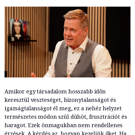
Amikor egy társadalom hosszabb időn
keresztül veszteséget, bizonytalanságot és
igazságtalanságot él meg, ez a nehéz helyzet
természetes módon szül dühöt, frusztrációt és
haragot. Ezek önmagukban nem rendellenes
érzések. A kérdés az, hogyan kezeljük őket. Ha