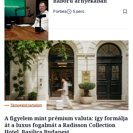
háború árnyékában
Forbes
5 perc
Forbes-sztori
Befektetés
Támogatói tartalom
A figyelem mint prémium valuta: így formálja
át a luxus fogalmát a Radisson Collection
Hotel, Basilica Budapest