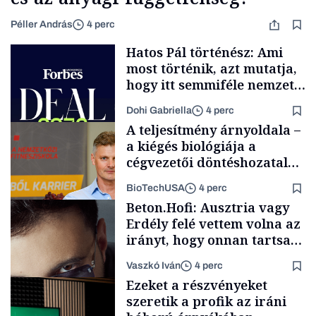
Péller András
4 perc
Hatos Pál történész: Ami
most történik, azt mutatja,
hogy itt semmiféle nemzeti
közösségről vagy
Dohi Gabriella
4 perc
értéktelített jobboldali
A teljesítmény árnyoldala –
médiáról nem volt szó
a kiégés biológiája a
cégvezetői döntéshozatal
mögött
BioTechUSA
4 perc
Podcast
Beton.Hofi: Ausztria vagy
Erdély felé vettem volna az
irányt, hogy onnan tartsam
lélegeztetőgépen a magyar
Vaszkó Iván
4 perc
zenét
Content Lab HUB
Ezeket a részvényeket
szeretik a profik az iráni