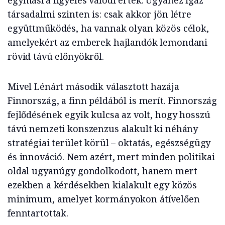
egymásra figyelés valódi érték. Ugyanez igaz
társadalmi szinten is: csak akkor jön létre
együttműködés, ha vannak olyan közös célok,
amelyekért az emberek hajlandók lemondani
rövid távú előnyökről.
Mivel Lénárt második választott hazája
Finnország, a finn példából is merít. Finnország
fejlődésének egyik kulcsa az volt, hogy hosszú
távú nemzeti konszenzus alakult ki néhány
stratégiai terület körül – oktatás, egészségügy
és innováció. Nem azért, mert minden politikai
oldal ugyanúgy gondolkodott, hanem mert
ezekben a kérdésekben kialakult egy közös
minimum, amelyet kormányokon átívelően
fenntartottak.