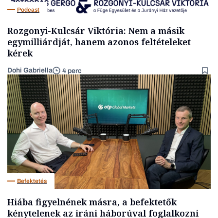
Podcast
Rozgonyi-Kulcsár Viktória: Nem a másik
egymilliárdját, hanem azonos feltételeket
kérek
Dohi Gabriella
4 perc
Befektetés
Hiába figyelnének másra, a befektetők
kénytelenek az iráni háborúval foglalkozni