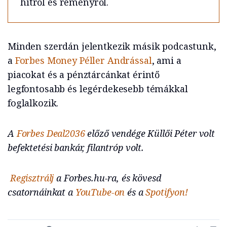
hitről és reményről.
Minden szerdán jelentkezik másik podcastunk,
a
Forbes Money
Péller Andrással
, ami a
piacokat és a pénztárcánkat érintő
legfontosabb és legérdekesebb témákkal
foglalkozik.
A
Forbes Deal2036
előző vendége Küllői Péter volt
befektetési bankár, filantróp volt.
Regisztrálj
a Forbes.hu-ra, és kövesd
csatornáinkat a
YouTube-on
és a
Spotifyon!