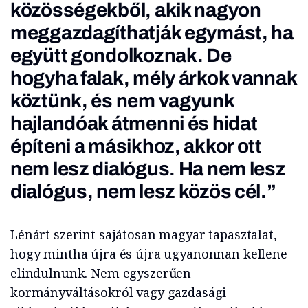
közösségekből, akik nagyon
meggazdagíthatják egymást, ha
együtt gondolkoznak. De
hogyha falak, mély árkok vannak
köztünk, és nem vagyunk
hajlandóak átmenni és hidat
építeni a másikhoz, akkor ott
nem lesz dialógus. Ha nem lesz
dialógus, nem lesz közös cél.”
Lénárt szerint sajátosan magyar tapasztalat,
hogy mintha újra és újra ugyanonnan kellene
elindulnunk. Nem egyszerűen
kormányváltásokról vagy gazdasági