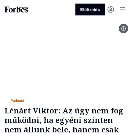
Előfizetés
Forb
Vagy fedezze fel a következő
témákat
Üzlet
Pénz
Zöld
Legyél jobb!
Podcast
Lénárt Viktor: Az úgy nem fog
működni, ha egyéni szinten
nem állunk bele, hanem csak