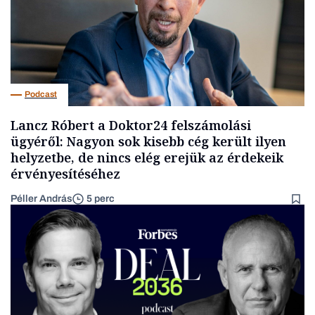
Podcast
Lancz Róbert a Doktor24 felszámolási
ügyéről: Nagyon sok kisebb cég került ilyen
helyzetbe, de nincs elég erejük az érdekeik
érvényesítéséhez
Péller András
5 perc