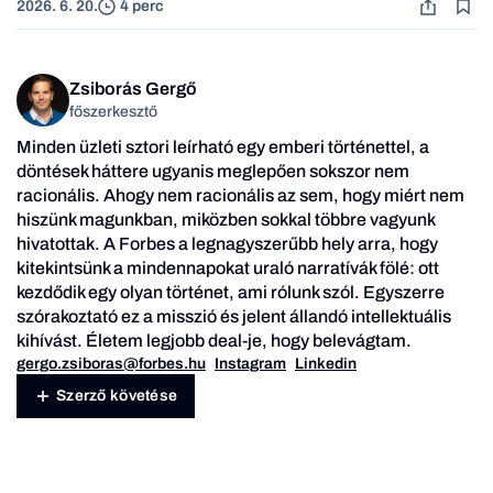
2026. 6. 20.
4 perc
Zsiborás Gergő
főszerkesztő
Minden üzleti sztori leírható egy emberi történettel, a
döntések háttere ugyanis meglepően sokszor nem
racionális. Ahogy nem racionális az sem, hogy miért nem
hiszünk magunkban, miközben sokkal többre vagyunk
hivatottak. A Forbes a legnagyszerűbb hely arra, hogy
kitekintsünk a mindennapokat uraló narratívák fölé: ott
kezdődik egy olyan történet, ami rólunk szól. Egyszerre
szórakoztató ez a misszió és jelent állandó intellektuális
kihívást. Életem legjobb deal-je, hogy belevágtam.
gergo.zsiboras@forbes.hu
Instagram
Linkedin
Szerző követése