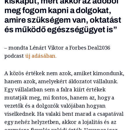
kiskaput, mert akkor az adóból
meg fogom kapni a dolgokat,
amire szükségem van, oktatást
és működő egészségügyet is”
– mondta Lénárt Viktor a Forbes Deal2036
podcast
új adásában.
A közös értékek nem azok, amiket kimondunk,
hanem azok, amelyekért áldozatot vállalunk.
Egy vállalatban sem a falra kiírt értékek
mutatják meg, mi fontos, hanem az, hogy a
vezetők és a dolgozók valójában hogyan
viselkednek. Ha valaki bent marad a csapatával
egy nehéz helyzetben, akkor a lojalitás és az