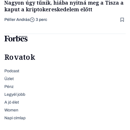
Nagyon úgy tűnik, hiába nyitná meg a Tisza a
kaput a kriptokereskedelem előtt
Péller András
3 perc
Rovatok
Podcast
Üzlet
Pénz
Legyél jobb
A jó élet
Women
Napi címlap