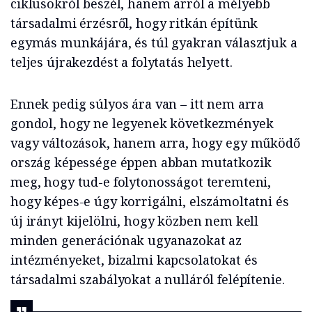
ciklusokról beszél, hanem arról a mélyebb
társadalmi érzésről, hogy ritkán építünk
egymás munkájára, és túl gyakran választjuk a
teljes újrakezdést a folytatás helyett.
Ennek pedig súlyos ára van – itt nem arra
gondol, hogy ne legyenek következmények
vagy változások, hanem arra, hogy egy működő
ország képessége éppen abban mutatkozik
meg, hogy tud-e folytonosságot teremteni,
hogy képes-e úgy korrigálni, elszámoltatni és
új irányt kijelölni, hogy közben nem kell
minden generációnak ugyanazokat az
intézményeket, bizalmi kapcsolatokat és
társadalmi szabályokat a nulláról felépítenie.