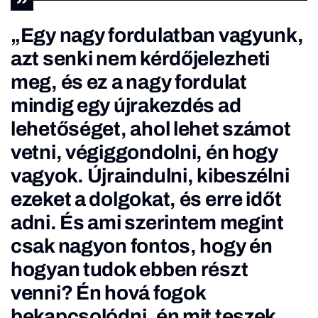
„Egy nagy fordulatban vagyunk,
azt senki nem kérdőjelezheti
meg, és ez a nagy fordulat
mindig egy újrakezdés ad
lehetőséget, ahol lehet számot
vetni, végiggondolni, én hogy
vagyok. Újraindulni, kibeszélni
ezeket a dolgokat, és erre időt
adni. És ami szerintem megint
csak nagyon fontos, hogy én
hogyan tudok ebben részt
venni? Én hová fogok
bekapcsolódni, én mit teszek