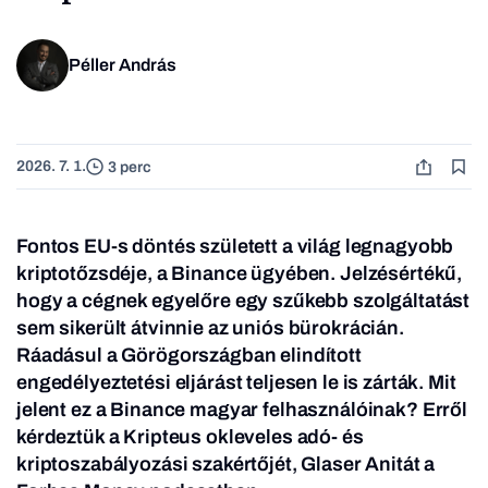
Péller András
2026. 7. 1.
3 perc
Fontos EU-s döntés született a világ legnagyobb
kriptotőzsdéje, a Binance ügyében. Jelzésértékű,
hogy a cégnek egyelőre egy szűkebb szolgáltatást
sem sikerült átvinnie az uniós bürokrácián.
Ráadásul a Görögországban elindított
engedélyeztetési eljárást teljesen le is zárták. Mit
jelent ez a Binance magyar felhasználóinak? Erről
kérdeztük a Kripteus okleveles adó- és
kriptoszabályozási szakértőjét, Glaser Anitát a