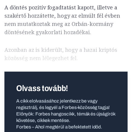
A döntés pozitív fogadtatást kapott, illetve a
szakértő hozzátette, hogy az elmúlt fél évben
nem mutatkoztak meg az Orbán-kormány
döntésének gyakorlati hozadékai.
Azonban az is kiderült, hogy a hazai kriptós
közösség nem lélegezhet fel.
Olvass tovább!
A cikk elolvasásához jelentkezz be vagy
regisztrálj, és legyél a Forbes-közösség tagja!
Előnyök: Forbes hangoscikk, témák és újságírók
követése, cikkek mentése.
Forbes – Ahol megtérül a befektetett időd.