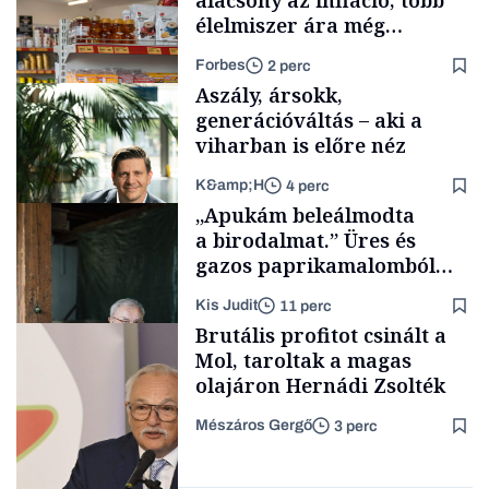
alacsony az infláció, több
élelmiszer ára még
rohamosan csökken is
Forbes
2 perc
Aszály, ársokk,
generációváltás – aki a
viharban is előre néz
K&amp;H
4 perc
Makro
„Apukám beleálmodta
a birodalmat.” Üres és
gazos paprikamalomból
lett az igazi családi
Kis Judit
11 perc
fűszersztori
TÁMOGATÓI
Brutális profitot csinált a
TARTALOM
Mol, taroltak a magas
olajáron Hernádi Zsolték
Mészáros Gergő
3 perc
Családi
vállalkozások