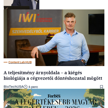
Befektetés
Content Lab HUB
A teljesítmény árnyoldala – a kiégés
biológiája a cégvezetői döntéshozatal mögött
BioTechUSA
4 perc