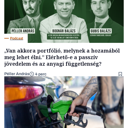
Podcast
„Van akkora portfólió, melynek a hozamából
meg lehet élni.” Elérhető-e a passzív
jövedelem és az anyagi függetlenség?
Péller András
4 perc