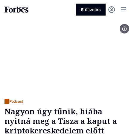
Előfizetés
For
Vagy fedezze fel a következő
témákat
Üzlet
Pénz
Zöld
Legyél jobb!
Podcast
Nagyon úgy tűnik, hiába
nyitná meg a Tisza a kaput a
kriptokereskedelem előtt