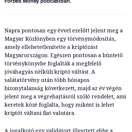
Forbes Money podcastban.
Napra pontosan egy évvel ezelőtt jelent meg a
Magyar Közlönyben egy törvénymódosítás,
amely ellehetetlenítette a kriptózást
Magyarországon. Egészen pontosan a büntető
törvénykönyvbe foglalták a megfelelő
jóváhagyás nélküli kriptó váltást. A
salátatörvény után több hónapos
bizonytalanság következett, majd az év végén
jelent meg a végrehajtásról szóló rendelet, ami
keretek közé foglalta, hogy miként is lehet
kriptót váltani fiat valutára.
A jogalkotó egy validátort illesztett ebbe a