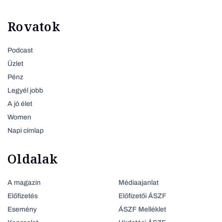
Rovatok
Podcast
Üzlet
Pénz
Legyél jobb
A jó élet
Women
Napi címlap
Oldalak
A magazin
Médiaajanlat
Előfizetés
Előfizetői ÁSZF
Esemény
ÁSZF Melléklet