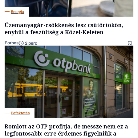
Energia
Üzemanyagár-csökkenés lesz csütörtökön,
enyhül a feszültség a Közel-Keleten
Forbes
2 perc
Befektetés
Romlott az OTP profitja, de messze nem ez a
legfontosabb: erre érdemes figyelniük a