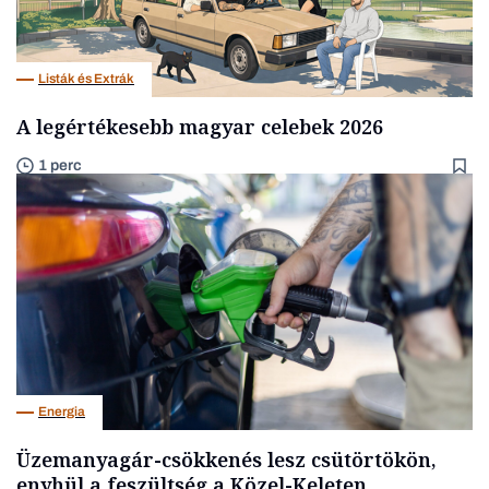
Listák és Extrák
A legértékesebb magyar celebek 2026
1 perc
Energia
Üzemanyagár-csökkenés lesz csütörtökön,
enyhül a feszültség a Közel-Keleten