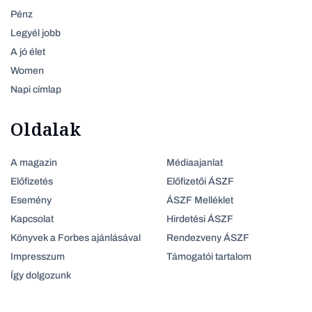
Pénz
Legyél jobb
A jó élet
Women
Napi címlap
Oldalak
A magazin
Médiaajanlat
Előfizetés
Előfizetői ÁSZF
Esemény
ÁSZF Melléklet
Kapcsolat
Hirdetési ÁSZF
Könyvek a Forbes ajánlásával
Rendezveny ÁSZF
Impresszum
Támogatói tartalom
Így dolgozunk