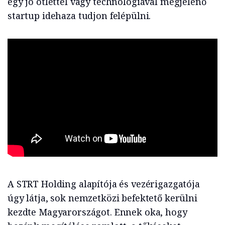
egy jó ötlettel vagy technológiával megjelenő
startup idehaza tudjon felépülni.
A STRT Holding alapítója és vezérigazgatója
úgy látja, sok nemzetközi befektető kerülni
kezdte Magyarországot. Ennek oka, hogy