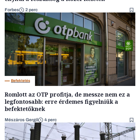
Forbes
2 perc
Befektetés
Romlott az OTP profitja, de messze nem ez a
legfontosabb: erre érdemes figyelniük a
befektetőknek
Mészáros Gergő
4 perc