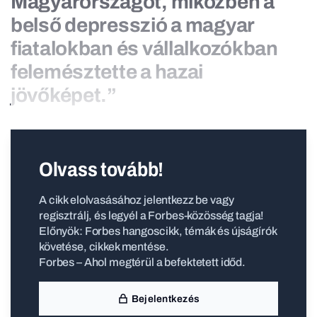
Magyarországot, miközben a
belső depresszió a magyar
fiatalokban és vállalkozókban
felemésztette a hazai
jövőképet.”
Olvass tovább!
A cikk elolvasásához jelentkezz be vagy
regisztrálj, és legyél a Forbes-közösség tagja!
Előnyök: Forbes hangoscikk, témák és újságírók
követése, cikkek mentése.
Forbes – Ahol megtérül a befektetett időd.
Bejelentkezés