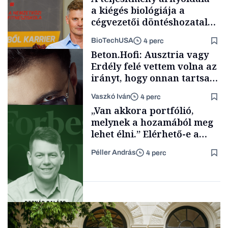
a kiégés biológiája a
cégvezetői döntéshozatal
mögött
BioTechUSA
4 perc
Energia
Beton.Hofi: Ausztria vagy
Erdély felé vettem volna az
irányt, hogy onnan tartsam
lélegeztetőgépen a magyar
Vaszkó Iván
4 perc
zenét
Content Lab HUB
„Van akkora portfólió,
melynek a hozamából meg
lehet élni.” Elérhető-e a
passzív jövedelem és az
Péller András
4 perc
anyagi függetlenség?
Forbes-sztori
Podcast