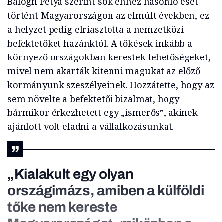
Balogh Petya szerint sok ehhez hasonló eset
történt Magyarországon az elmúlt években, ez
a helyzet pedig elriasztotta a nemzetközi
befektetőket hazánktól. A tőkések inkább a
környező országokban kerestek lehetőségeket,
mivel nem akarták kitenni magukat az előző
kormányunk szeszélyeinek. Hozzátette, hogy az
sem növelte a befektetői bizalmat, hogy
bármikor érkezhetett egy „ismerős”, akinek
ajánlott volt eladni a vállalkozásunkat.
„Kialakult egy olyan
országimázs, amiben a külföldi
tőke nem kereste