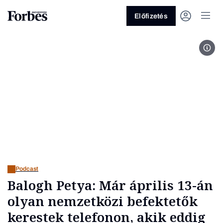
Előfizetés
For
Vagy fedezze fel a következő
témákat
Üzlet
Pénz
Zöld
Legyél jobb!
Podcast
Balogh Petya: Már április 13-án
olyan nemzetközi befektetők
kerestek telefonon, akik eddig