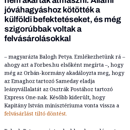
nem akartak átmászni. Állami
jóváhagyáshoz kötötték a
külföldi befektetéseket, és még
szigorúbbak voltak a
felvásárolásokkal
– magyarázta Balogh Petya. Emlékezhetünk rá –
ahogy azt a Forbes.hu elsőként megírta –, hogy
még az Orbán-kormány akadáloyzta meg, hogy
az Emaghoz tartozó Sameday eladja
leányvállalatát az Osztrák Postához tartozó
Express One-nak. Később kiderült, hogy
Kapitány István minisztériuma vonta vissza a
felvásárlást tiltó döntést.