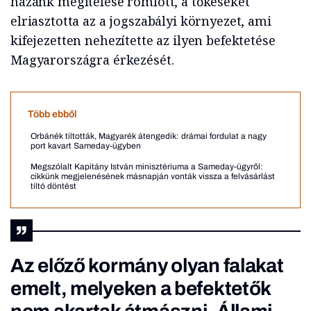
hazánk megítélése romlott, a tőkéseket
elriasztotta az a jogszabályi környezet, ami
kifejezetten nehezítette az ilyen befektetése
Magyarországra érkezését.
Több ebből
Orbánék tiltották, Magyarék átengedik: drámai fordulat a nagy
port kavart Sameday-ügyben
Megszólalt Kapitány István minisztériuma a Sameday-ügyről:
cikkünk megjelenésének másnapján vonták vissza a felvásárlást
tiltó döntést
Az előző kormány olyan falakat
emelt, melyeken a befektetők