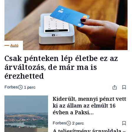
Autó
Csak pénteken lép életbe ez az
árváltozás, de már ma is
érezhetted
Forbes
1 perc
Kiderült, mennyi pénzt vett
ki az állam az elmúlt 16
évben a Paksi
Atomerőműből
Forbes
2 perc
A teljesítmény árnyoldala –