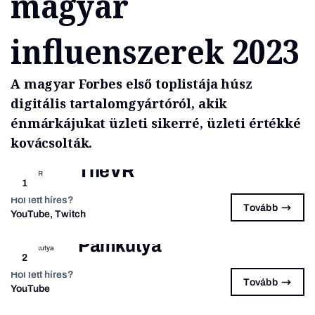
magyar
influenszerek 2023
A magyar Forbes első toplistája húsz
digitális tartalomgyártóról, akik
énmárkájukat üzleti sikerré, üzleti értékké
kovácsolták.
TheVR
1
Hol lett híres?
Tovább
YouTube, Twitch
Pamkutya
2
Hol lett híres?
Tovább
YouTube