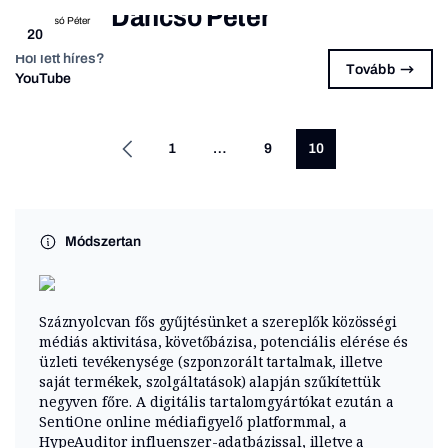
Dancsó Péter
20
Hol lett híres?
Tovább
YouTube
1
…
9
10
Módszertan
Száznyolcvan fős gyűjtésünket a szereplők közösségi
médiás aktivitása, követőbázisa, potenciális elérése és
üzleti tevékenysége (szponzorált tartalmak, illetve
saját termékek, szolgáltatások) alapján szűkítettük
negyven főre. A digitális tartalomgyártókat ezután a
SentiOne online médiafigyelő platformmal, a
HypeAuditor influenszer-adatbázissal, illetve a