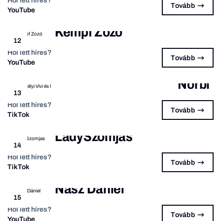
Hol lett híres?
Tovább
YouTube
Kempf Zozó
12
Hol lett híres?
Tovább
YouTube
Verebélyi Vivi és Nagy
Norbi
13
Hol lett híres?
Tovább
TikTok
LadySzomjas
14
Hol lett híres?
Tovább
TikTok
Nasz Dániel
15
Hol lett híres?
Tovább
YouTube