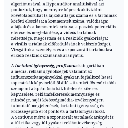
algoritmusával. A HypeAuditor analitikáival azt
pontoztuk, hogy mennyire képesek aktivizálni
követőtáborukat (a lájkok átlagos száma és a tartalmak
közötti eloszlása; a kommentek száma, valódisága;
a lájkok és a kommentek aránya; a posztok potenciális
elérése és megtekintése; a videós tartalmak
nézettsége, megosztása és a reakciók gyakorisága;
a virális tartalmak előfordulásának valószínűsége).
Vizsgáltuk a személyes és a szponzorált tartalmakra
érkező reakciók számának arányát is.
A
tartalmi igényesség, profizmus
kategóriában –
a média, reklámügynökségek valamint az
influenszerkampányokkal gyakran foglalkozó hazai
top márkák képviselőiből álló – tizenkét fős zsűri több
szempont alapján (márkák hiteles és sikeres
képviselete, reklámfelkérések mennyisége és
minősége, saját közösségimédia-tevékenységen
túlmutató megjelenések, tartalmi igényesség és
közösségépítő erő) pontozta a tartalomgyártókat.
A SentiOne mérte a szponzorált tartalmak arányát is:
a túl ritka vagy túl gyakori reklámtevékenység