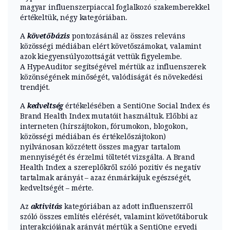
magyar influenszerpiaccal foglalkozó szakemberekkel
értékeltük, négy kategóriában.
A
követőbázis
pontozásánál az összes releváns
közösségi médiában elért követőszámokat, valamint
azok kiegyensúlyozottságát vettük figyelembe.
A HypeAuditor segítségével mértük az influenszerek
közönségének minőségét, valódiságát és növekedési
trendjét.
A
kedveltség
értékelésében a SentiOne Social Index és
Brand Health Index mutatóit használtuk. Előbbi az
interneten (hírszájtokon, fórumokon, blogokon,
közösségi médiában és értékelőszájtokon)
nyilvánosan közzétett összes magyar tartalom
mennyiségét és érzelmi töltetét vizsgálta. A Brand
Health Index a szereplőkről szóló pozitív és negatív
tartalmak arányát – azaz énmárkájuk egészségét,
kedveltségét – mérte.
Az
aktivitás
kategóriában az adott influenszerről
szóló összes említés elérését, valamint követőtáboruk
interakciójának arányát mértük a SentiOne egyedi