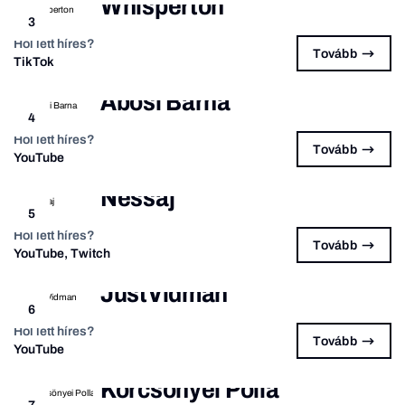
Whisperton
3
Hol lett híres?
Tovább
TikTok
Abosi Barna
4
Hol lett híres?
Tovább
YouTube
Nessaj
5
Hol lett híres?
Tovább
YouTube, Twitch
JustVidman
6
Hol lett híres?
Tovább
YouTube
Körcsönyei Polla