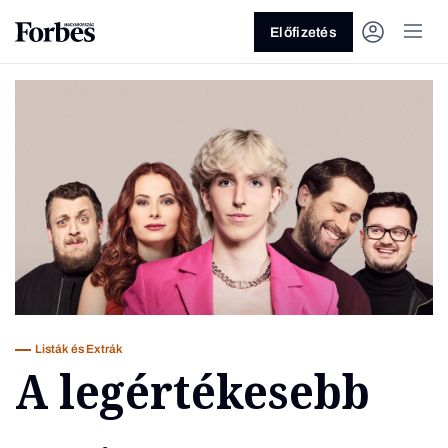
Előfizetés
Vagy fedezze fel a következő
témákat
Üzlet
Pénz
Zöld
Legyél jobb!
Listák és Extrák
A legértékesebb