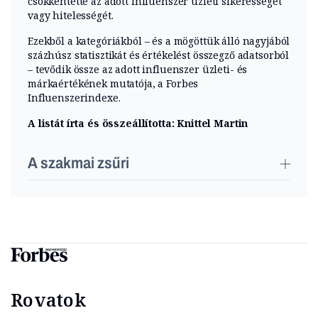
csökkentette az adott influenszer üzleti sikerességét
vagy hitelességét.
Ezekből a kategóriákból – és a mögöttük álló nagyjából
százhúsz statisztikát és értékelést összegző adatsorból
– tevődik össze az adott influenszer üzleti- és
márkaértékének mutatója, a Forbes
Influenszerindexe.
A listát írta és összeállította: Knittel Martin
A szakmai zsűri
Rovatok