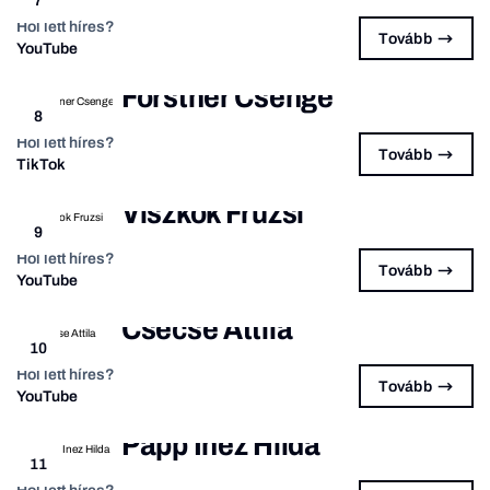
7
Hol lett híres?
Tovább
YouTube
Forstner Csenge
8
Hol lett híres?
Tovább
TikTok
Viszkok Fruzsi
9
Hol lett híres?
Tovább
YouTube
Csecse Attila
10
Hol lett híres?
Tovább
YouTube
Papp Inez Hilda
11