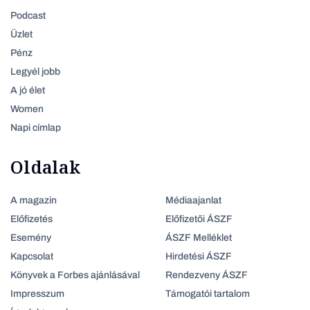
Podcast
Üzlet
Pénz
Legyél jobb
A jó élet
Women
Napi címlap
Oldalak
A magazin
Médiaajanlat
Előfizetés
Előfizetői ÁSZF
Esemény
ÁSZF Melléklet
Kapcsolat
Hirdetési ÁSZF
Könyvek a Forbes ajánlásával
Rendezveny ÁSZF
Impresszum
Támogatói tartalom