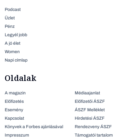
Podcast
Üzlet
Pénz
Legyél jobb
A jó élet
Women
Napi címlap
Oldalak
A magazin
Médiaajanlat
Előfizetés
Előfizetői ÁSZF
Esemény
ÁSZF Melléklet
Kapcsolat
Hirdetési ÁSZF
Könyvek a Forbes ajánlásával
Rendezveny ÁSZF
Impresszum
Támogatói tartalom