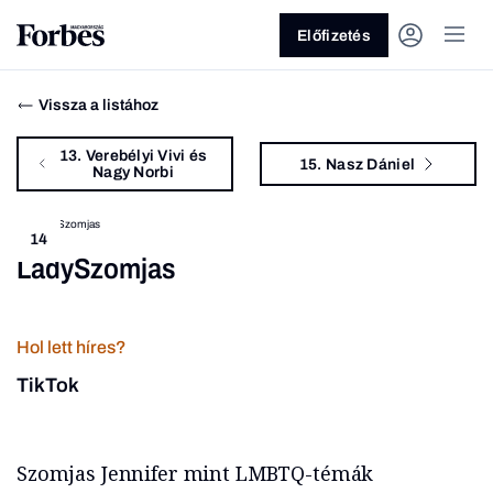
Előfizetés
Vissza a listához
13. Verebélyi Vivi és
15. Nasz Dániel
Nagy Norbi
14
LadySzomjas
Vagy fedezze fel a következő
témákat
Hol lett híres?
Üzlet
Pénz
Zöld
Legyél jobb!
TikTok
Szomjas Jennifer mint LMBTQ-témák