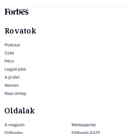
Rovatok
Podcast
Üzlet
Pénz
Legyél jobb
A jó élet
Women
Napi címlap
Oldalak
A magazin
Médiaajanlat
Előfizetés
Előfizetői ÁSZF