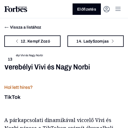
Előfizetés
Vissza a listához
12. Kempf Zozó
14. LadySzomjas
13
Verebélyi Vivi és Nagy Norbi
Vagy fedezze fel a következő
témákat
Hol lett híres?
Üzlet
Pénz
Zöld
Legyél jobb!
TikTok
A párkapcsolati dinamikával viccelő Vivi és