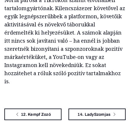
Norbi párosa a TikTokon számít élvonalbeli
tartalomgyártónak. Kilencszázezer követővel az
egyik legnépszerűbbek a platformon, követőik
aktivitásával és növekvő táborukkal
érdemelték ki helyezésüket. A számok alapján
itt nincs sok javítani való – ha ennél is jobban
szeretnék bizonyítani a szponzoroknak pozitív
márkaértéküket, a YouTube-on vagy az
Instagramon kell növekedniük. Ez sokat
hozzátehet a róluk szóló pozitív tartalmakhoz
is.
12. Kempf Zozó
14. LadySzomjas