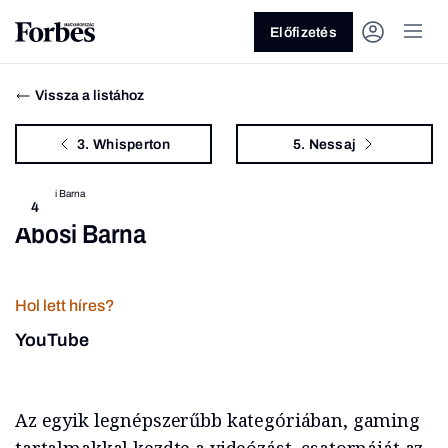
Előfizetés
Vissza a listához
3. Whisperton
5. Nessaj
4
Abosi Barna
Vagy fedezze fel a következő
témákat
Hol lett híres?
Üzlet
Pénz
Zöld
Legyél jobb!
YouTube
Az egyik legnépszerűbb kategóriában, gaming