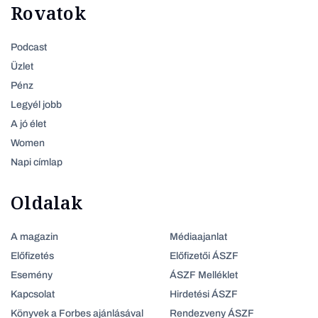
Rovatok
Podcast
Üzlet
Pénz
Legyél jobb
A jó élet
Women
Napi címlap
Oldalak
A magazin
Médiaajanlat
Előfizetés
Előfizetői ÁSZF
Esemény
ÁSZF Melléklet
Kapcsolat
Hirdetési ÁSZF
Könyvek a Forbes ajánlásával
Rendezveny ÁSZF