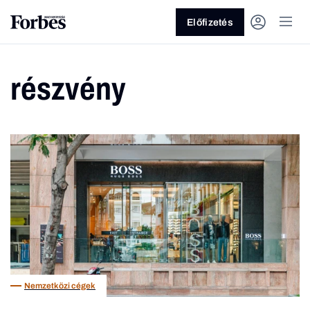
Előfizetés
részvény
Vagy fedezze fel a következő
témákat
Üzlet
Pénz
Zöld
Legyél jobb!
Nemzetközi cégek