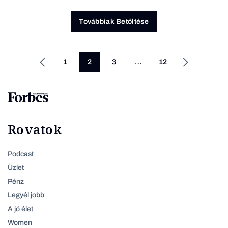
Továbbiak Betöltése
1
2
3
…
12
Rovatok
Podcast
Üzlet
Pénz
Legyél jobb
A jó élet
Women