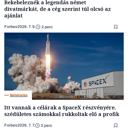
Bekebeleznék a legendás német
divatmárkát, de a cég szerint túl olcsó az
ajánlat
Forbes
2026. 7. 9.
2 perc
Befektetés
Itt vannak a célárak a SpaceX részvényére,
szédületes számokkal rukkoltak elő a profik
Forbes
2026. 7. 7.
2 perc