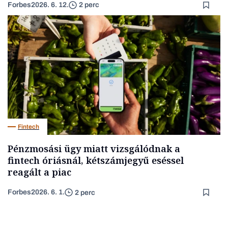
Forbes
2026. 6. 12.
2 perc
Fintech
Pénzmosási ügy miatt vizsgálódnak a
fintech óriásnál, kétszámjegyű eséssel
reagált a piac
Forbes
2026. 6. 1.
2 perc