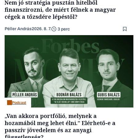
Nem jó stratégia pusztán hitelből
finanszírozni, de miért félnek a magyar
cégek a tőzsdére lépéstől?
Péller András
2026. 8. 7.
3 perc
Podcast
„Van akkora portfólió, melynek a
hozamából meg lehet élni.” Elérhető-e a
passzív jövedelem és az anyagi
függetlenség?