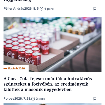
Péller András
2026. 8. 5.
4 perc
Foci-vb 2026
A Coca-Cola fejesei imádták a hidratációs
szüneteket a focivébén, az eredményeik
kilőttek a második negyedévben
Forbes
2026. 7. 28.
2 perc