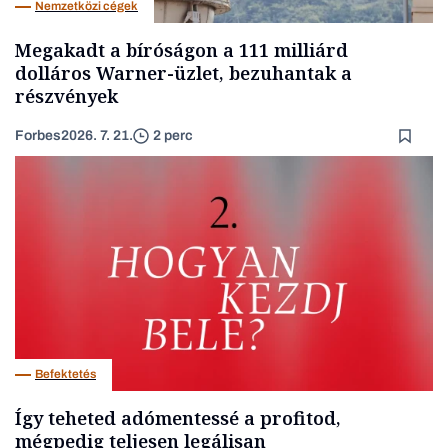
Nemzetközi cégek
Megakadt a bíróságon a 111 milliárd
dolláros Warner-üzlet, bezuhantak a
részvények
Forbes
2026. 7. 21.
2 perc
Befektetés
Így teheted adómentessé a profitod,
mégpedig teljesen legálisan