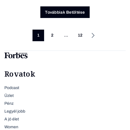
Továbbiak Betöltése
1
2
…
12
Rovatok
Podcast
Üzlet
Pénz
Legyél jobb
A jó élet
Women