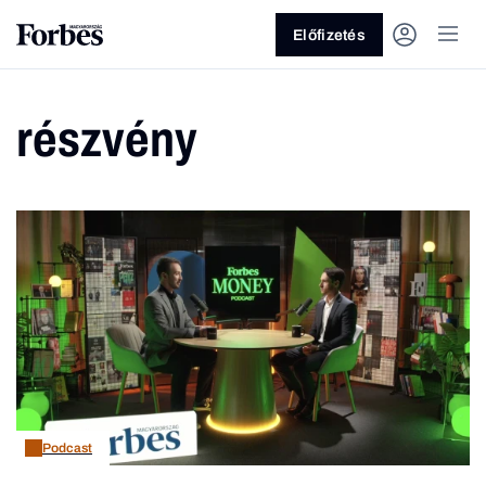
Előfizetés
részvény
Vagy fedezze fel a következő
témákat
Üzlet
Pénz
Zöld
Legyél jobb!
Podcast