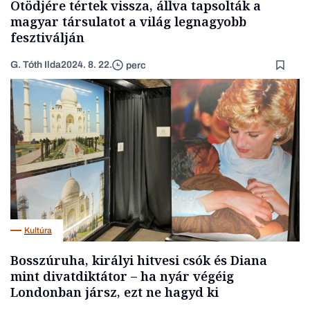
Ötödjére tértek vissza, állva tapsolták a
magyar társulatot a világ legnagyobb
fesztiválján
G. Tóth Ilda
2024. 8. 22.
perc
Kultúra
Bosszúruha, királyi hitvesi csók és Diana
mint divatdiktátor – ha nyár végéig
Londonban jársz, ezt ne hagyd ki