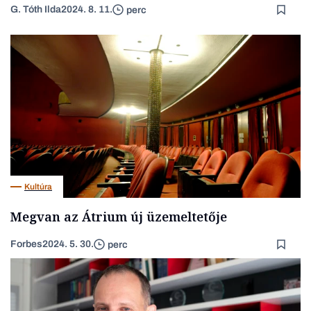
G. Tóth Ilda
2024. 8. 11.
perc
Kultúra
Megvan az Átrium új üzemeltetője
Forbes
2024. 5. 30.
perc