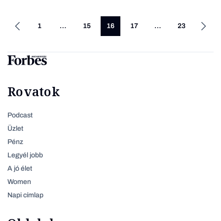
1
…
15
16
17
…
23
Rovatok
Podcast
Üzlet
Pénz
Legyél jobb
A jó élet
Women
Napi címlap