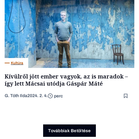
Kultúra
Kívülről jött ember vagyok, az is maradok –
így lett Mácsai utódja Gáspár Máté
G. Tóth Ilda
2024. 2. 4.
perc
Továbbiak Betöltése