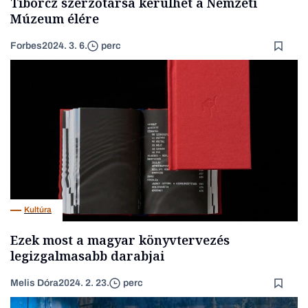
Tiborcz szerzőtársa kerülhet a Nemzeti
Múzeum élére
Forbes
2024. 3. 6.
perc
Kultúra
Ezek most a magyar könyvtervezés
legizgalmasabb darabjai
Melis Dóra
2024. 2. 23.
perc