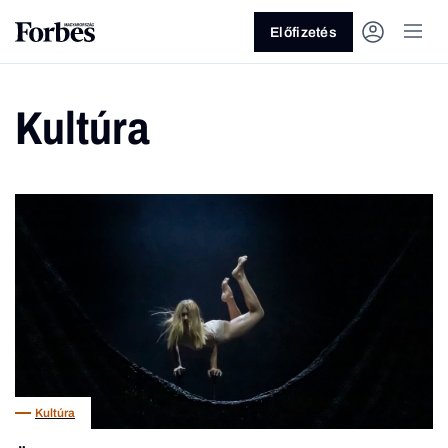
Előfizetés
Kultúra
Vagy fedezze fel a következő
témákat
Üzlet
Pénz
Zöld
Legyél jobb!
Kultúra