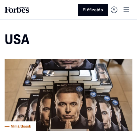
Előfizetés
USA
Vagy fedezze fel a következő
témákat
Üzlet
Pénz
Zöld
Legyél jobb!
Milliárdosok