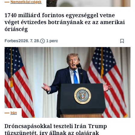
Nemzetközi cégek
1740 milliárd forintos egyezséggel vetne
véget évtizedes botrányának ez az amerikai
óriáscég
Forbes
2026. 7. 28.
1 perc
Irán
Dróncsapásokkal teszteli Irán Trump
tűzszünetét, így állnak az olajárak