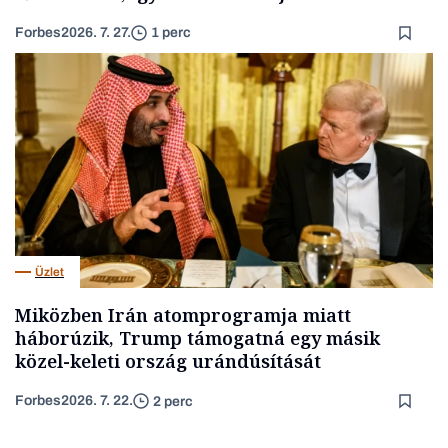
Forbes
2026. 7. 27.
1 perc
Üzlet
Miközben Irán atomprogramja miatt
háborúzik, Trump támogatná egy másik
közel-keleti ország urándúsítását
Forbes
2026. 7. 22.
2 perc