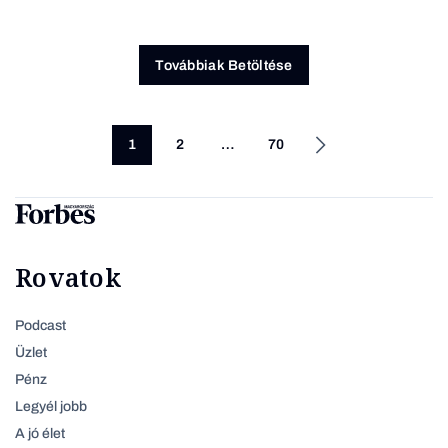
Továbbiak Betöltése
1
2
…
70
Rovatok
Podcast
Üzlet
Pénz
Legyél jobb
A jó élet