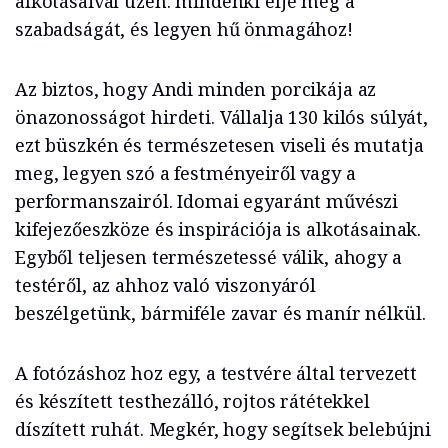
alkotásaival üzen: mindenki élje meg a
szabadságát, és legyen hű önmagához!
Az biztos, hogy Andi minden porcikája az
önazonosságot hirdeti. Vállalja 130 kilós súlyát,
ezt büszkén és természetesen viseli és mutatja
meg, legyen szó a festményeiről vagy a
performanszairól. Idomai egyaránt művészi
kifejezőeszköze és inspirációja is alkotásainak.
Egyből teljesen természetessé válik, ahogy a
testéről, az ahhoz való viszonyáról
beszélgetünk, bármiféle zavar és manír nélkül.
A fotózáshoz hoz egy, a testvére által tervezett
és készített testhezálló, rojtos rátétekkel
díszített ruhát. Megkér, hogy segítsek belebújni