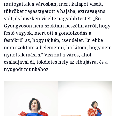
mutogattak a városban, mert kalapot viselt,
tükröket ragasztgatott a hajába, extravagáns
volt, és büszkén viselte nagyobb testét. „Én
Gyöngyösön nem szoktam beszélni arról, hogy
festő vagyok, mert ott a gondolkodás a
festőkről az, hogy tájkép, csendélet. Én ebbe
nem szoktam a belemenni, ha látom, hogy nem
nyitottak másra.” Viszont a város, ahol
családjával él, tökéletes hely az elbújásra, és a
nyugodt munkához.