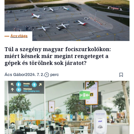
Ács világa
Túl a szegény magyar fociszurkolókon:
miért késnek már megint rengeteget a
gépek és törölnek sok járatot?
Ács Gábor
2024. 7. 2.
perc