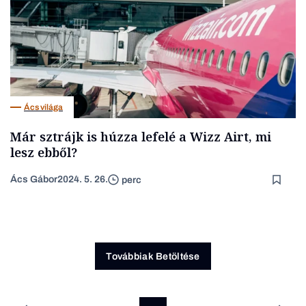
Ács világa
Már sztrájk is húzza lefelé a Wizz Airt, mi
lesz ebből?
Ács Gábor
2024. 5. 26.
perc
Továbbiak Betöltése