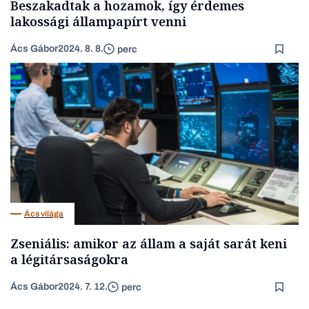
Beszakadtak a hozamok, így érdemes
lakossági állampapírt venni
Ács Gábor
2024. 8. 8.
perc
Ács világa
Zseniális: amikor az állam a saját sarát keni
a légitársaságokra
Ács Gábor
2024. 7. 12.
perc