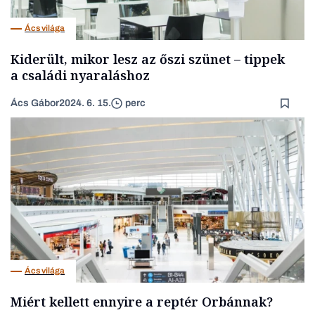
Ács világa
Kiderült, mikor lesz az őszi szünet – tippek
a családi nyaraláshoz
Ács Gábor
2024. 6. 15.
perc
Ács világa
Miért kellett ennyire a reptér Orbánnak?