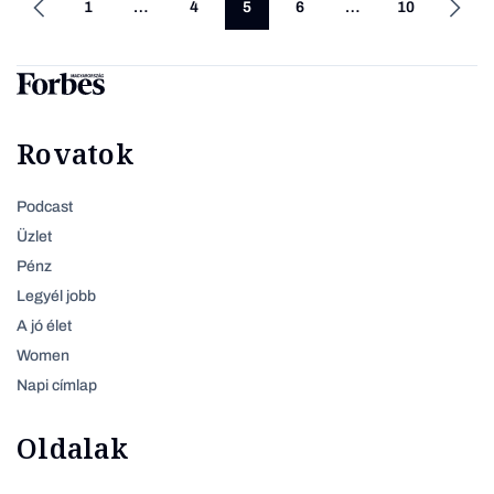
1
…
4
5
6
…
10
Rovatok
Podcast
Üzlet
Pénz
Legyél jobb
A jó élet
Women
Napi címlap
Oldalak