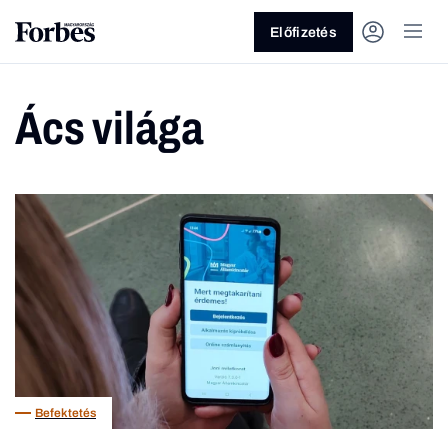
Előfizetés
Ács világa
Vagy fedezze fel a következő
témákat
Üzlet
Pénz
Zöld
Legyél jobb!
Befektetés