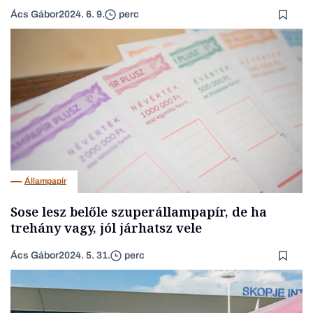
Ács Gábor
2024. 6. 9.
perc
Állampapír
Sose lesz belőle szuperállampapír, de ha
trehány vagy, jól járhatsz vele
Ács Gábor
2024. 5. 31.
perc