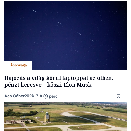
Ács világa
Hajózás a világ körül laptoppal az ölben,
pénzt keresve – köszi, Elon Musk
Ács Gábor
2024. 7. 4.
perc