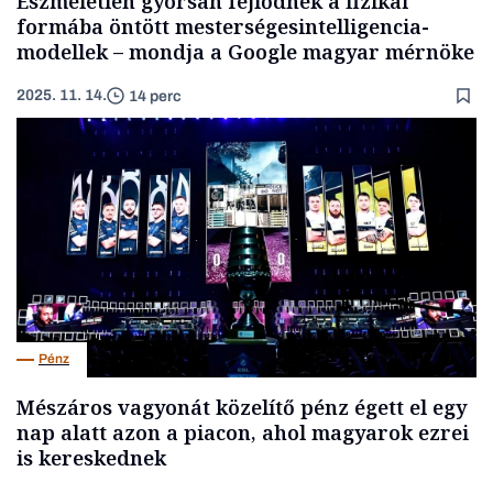
Eszméletlen gyorsan fejlődnek a fizikai
formába öntött mesterségesintelligencia-
modellek – mondja a Google magyar mérnöke
2025. 11. 14.
14 perc
Pénz
Mészáros vagyonát közelítő pénz égett el egy
nap alatt azon a piacon, ahol magyarok ezrei
is kereskednek