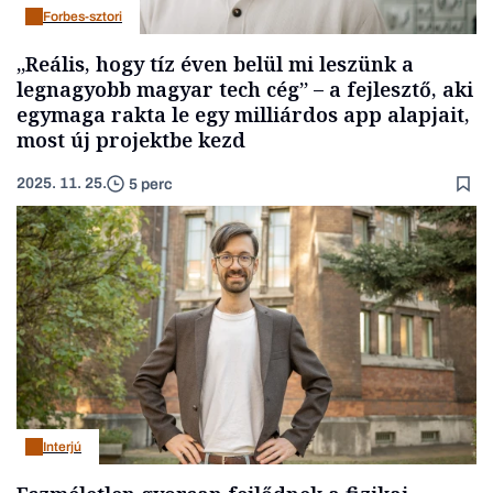
Forbes-sztori
„Reális, hogy tíz éven belül mi leszünk a
legnagyobb magyar tech cég” – a fejlesztő, aki
egymaga rakta le egy milliárdos app alapjait,
most új projektbe kezd
2025. 11. 25.
5 perc
Interjú