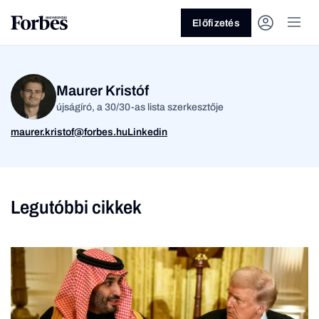
Előfizetés
Maurer Kristóf
újságíró, a 30/30-as lista szerkesztője
maurer.kristof@forbes.hu
Linkedin
Vagy fedezze fel a
Legutóbbi cikkek
Üzlet
Pénz