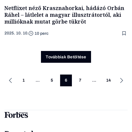
Netflixet néző Krasznahorkai, hádázó Orbán
Ráhel – látlelet a magyar illusztrátortól, aki
millióknak mutat görbe tükröt
2025. 10. 10.
10 perc
Továbbiak Betöltése
1
…
5
6
7
…
14