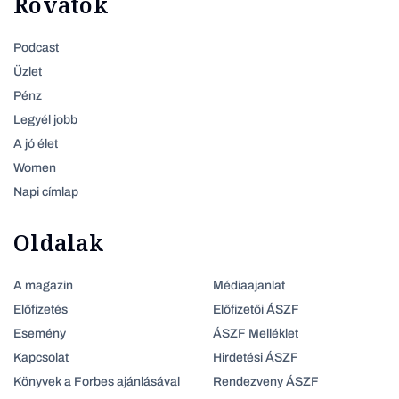
Rovatok
Podcast
Üzlet
Pénz
Legyél jobb
A jó élet
Women
Napi címlap
Oldalak
A magazin
Médiaajanlat
Előfizetés
Előfizetői ÁSZF
Esemény
ÁSZF Melléklet
Kapcsolat
Hirdetési ÁSZF
Könyvek a Forbes ajánlásával
Rendezveny ÁSZF