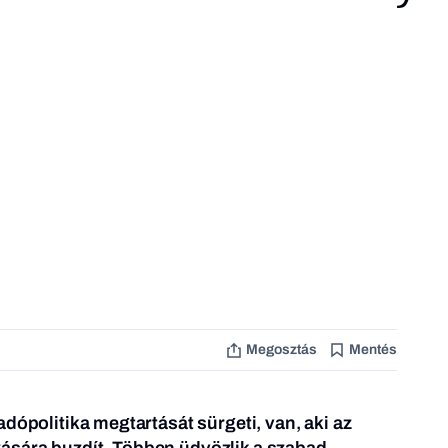
Megosztás
Mentés
dópolitika megtartását sürgeti, van, aki az
sára buzdít. Többen üdvözlik a szabad