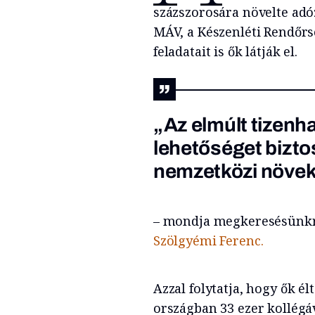
százszorosára növelte adóz
MÁV, a Készenléti Rendőrs
feladatait is ők látják el.
„Az elmúlt tizenh
lehetőséget bizto
nemzetközi növek
– mondja megkeresésünk
Szölgyémi Ferenc.
Azzal folytatja, hogy ők él
országban 33 ezer kollégáv