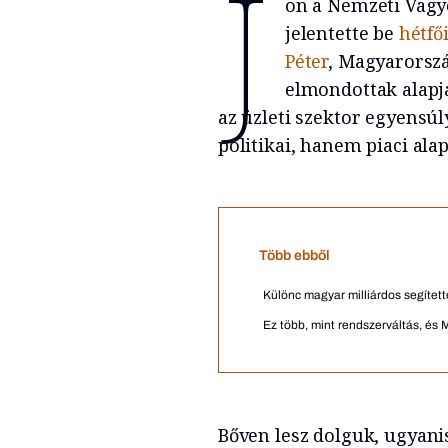
J
ön a Nemzeti Vagyo
jelentette be
hétfő
Péter
, Magyarorszá
elmondottak alapjá
az üzleti szektor egyensúly
politikai, hanem piaci al
Több ebből
Különc magyar milliárdos segített
Ez több, mint rendszerváltás, és
Bőven lesz dolguk, ugyani