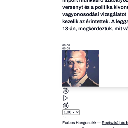
versenyt és a politika kivon
vagyonosodási vizsgálatot
kezelik az érintettek. A leg
13-án, megkérdeztük, mit v
00:00
00:08
Forbes Hangoscikk
—
Regisztrálj és 