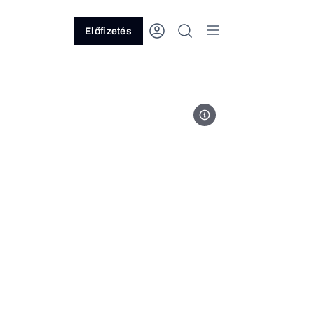
Előfizetés
Illusztráció: Kalászi Benjámin