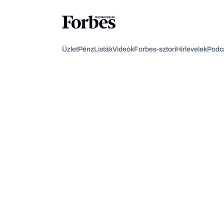
Üzlet
Pénz
Listák
Videók
Forbes-sztori
Hírlevelek
Podc