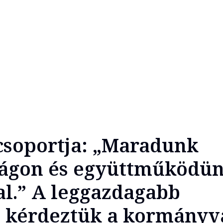
csoportja: „Maradunk
ágon és együttműködün
l.” A leggazdagabb
 kérdeztük a kormányvá