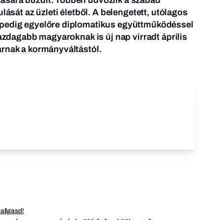
ulását az üzleti életből. A belengetett, utólagos
 pedig egyelőre diplomatikus együttműködéssel
gazdagabb magyaroknak is új nap virradt április
árnak a kormányváltástól.
hallgasd!