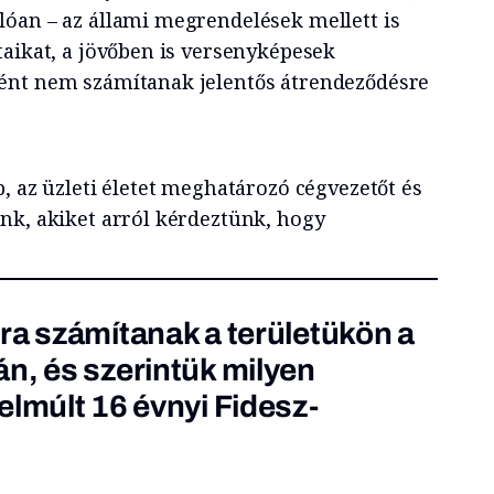
óan – az állami megrendelések mellett is
taikat, a jövőben is versenyképesek
ént nem számítanak jelentős átrendeződésre
, az üzleti életet meghatározó cégvezetőt és
nk, akiket arról kérdeztünk, hogy
ra számítanak a területükön a
n, és szerintük milyen
elmúlt 16 évnyi Fidesz-