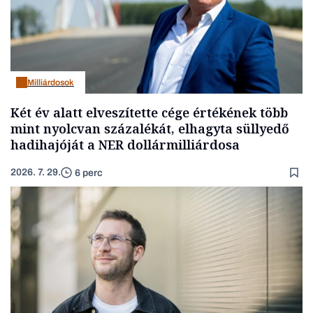
Milliárdosok
Két év alatt elveszítette cége értékének több
mint nyolcvan százalékát, elhagyta süllyedő
hadihajóját a NER dollármilliárdosa
2026. 7. 29.
6 perc