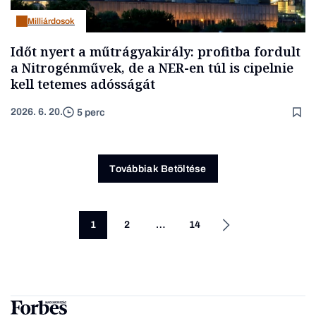
Milliárdosok
Időt nyert a műtrágyakirály: profitba fordult
a Nitrogénművek, de a NER-en túl is cipelnie
kell tetemes adósságát
2026. 6. 20.
5 perc
Továbbiak Betöltése
1
2
…
14