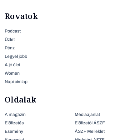
Rovatok
Podcast
Üzlet
Pénz
Legyél jobb
A jó élet
Women
Napi címlap
Oldalak
A magazin
Médiaajanlat
Előfizetés
Előfizetői ÁSZF
Esemény
ÁSZF Melléklet
Kapcsolat
Hirdetési ÁSZF