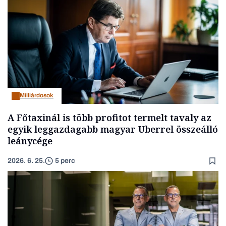
Milliárdosok
A Főtaxinál is több profitot termelt tavaly az
egyik leggazdagabb magyar Uberrel összeálló
leánycége
2026. 6. 25.
5 perc