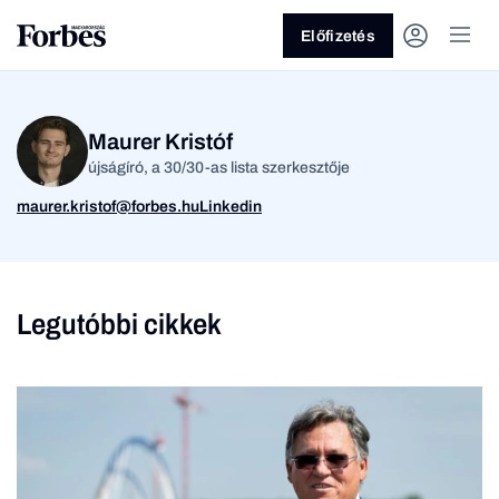
Előfizetés
Maurer Kristóf
újságíró, a 30/30-as lista szerkesztője
maurer.kristof@forbes.hu
Linkedin
Vagy fedezze fel a
Legutóbbi cikkek
Üzlet
Pénz