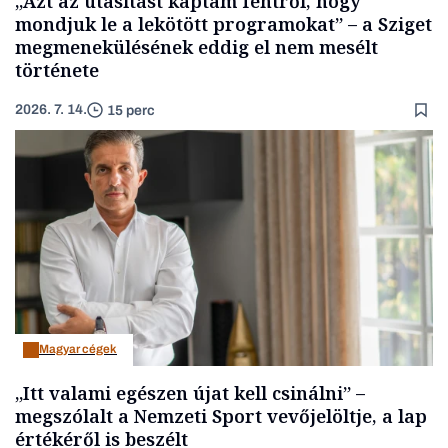
„Azt az utasítást kaptam fentről, hogy
mondjuk le a lekötött programokat” – a Sziget
megmenekülésének eddig el nem mesélt
története
2026. 7. 14.
15 perc
Magyar cégek
„Itt valami egészen újat kell csinálni” –
megszólalt a Nemzeti Sport vevőjelöltje, a lap
értékéről is beszélt