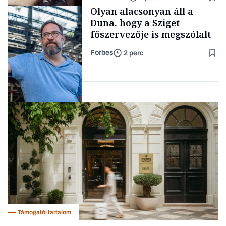
gondolataimat akartam
Content Lab HUB
Olyan alacsonyan áll a
kimondani
Duna, hogy a Sziget
főszervezője is megszólalt
Forbes
2 perc
Forbes-sztori
Társadalom
Támogatói tartalom