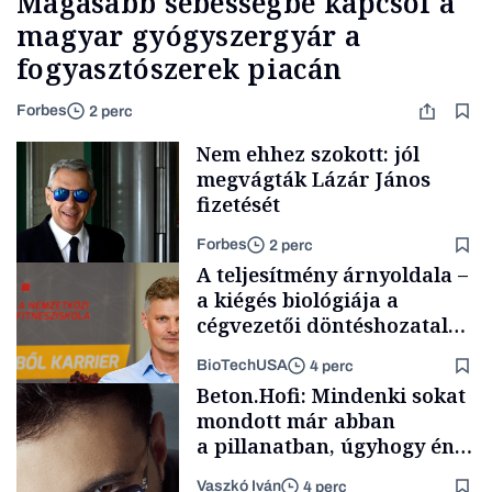
Magasabb sebességbe kapcsol a
magyar gyógyszergyár a
fogyasztószerek piacán
Forbes
2 perc
Nem ehhez szokott: jól
megvágták Lázár János
fizetését
Forbes
2 perc
A teljesítmény árnyoldala –
a kiégés biológiája a
cégvezetői döntéshozatal
mögött
BioTechUSA
4 perc
Politika
Beton.Hofi: Mindenki sokat
mondott már abban
a pillanatban, úgyhogy én
a legsarkosabb
Vaszkó Iván
4 perc