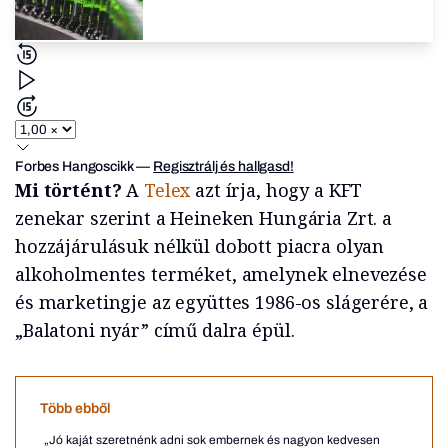
Forbes Hangoscikk
—
Regisztrálj és hallgasd!
Mi történt?
A
Telex
azt írja, hogy a KFT
zenekar szerint a Heineken Hungária Zrt. a
hozzájárulásuk nélkül dobott piacra olyan
alkoholmentes terméket, amelynek elnevezése
és marketingje az együttes 1986-os slágerére, a
„Balatoni nyár” című dalra épül.
Több ebből
„Jó kaját szeretnénk adni sok embernek és nagyon kedvesen