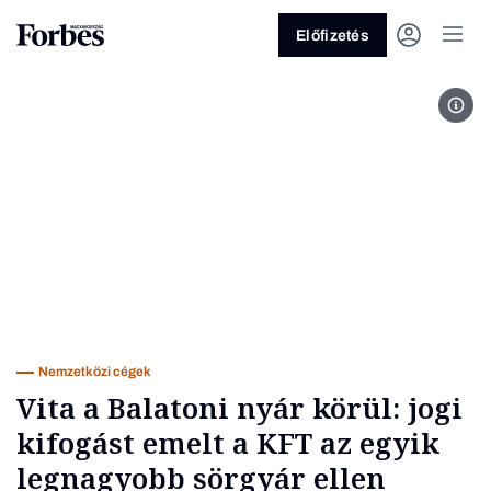
Előfizetés
Fot
Vagy fedezze fel a következő
témákat
Üzlet
Pénz
Zöld
Legyél jobb!
Nemzetközi cégek
Vita a Balatoni nyár körül: jogi
kifogást emelt a KFT az egyik
legnagyobb sörgyár ellen