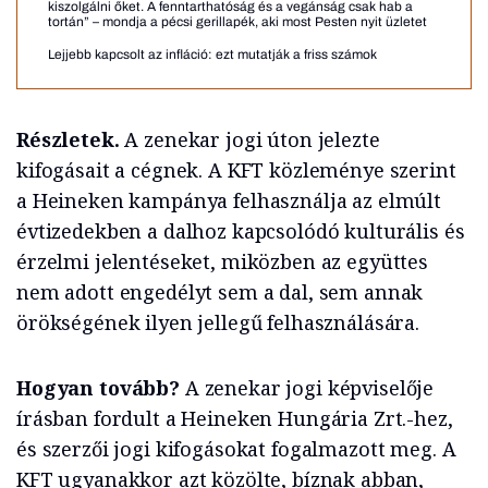
kiszolgálni őket. A fenntarthatóság és a vegánság csak hab a
tortán” – mondja a pécsi gerillapék, aki most Pesten nyit üzletet
Lejjebb kapcsolt az infláció: ezt mutatják a friss számok
Részletek.
A zenekar jogi úton jelezte
kifogásait a cégnek. A KFT közleménye szerint
a Heineken kampánya felhasználja az elmúlt
évtizedekben a dalhoz kapcsolódó kulturális és
érzelmi jelentéseket, miközben az együttes
nem adott engedélyt sem a dal, sem annak
örökségének ilyen jellegű felhasználására.
Hogyan tovább?
A zenekar jogi képviselője
írásban fordult a Heineken Hungária Zrt.-hez,
és szerzői jogi kifogásokat fogalmazott meg. A
KFT ugyanakkor azt közölte, bíznak abban,