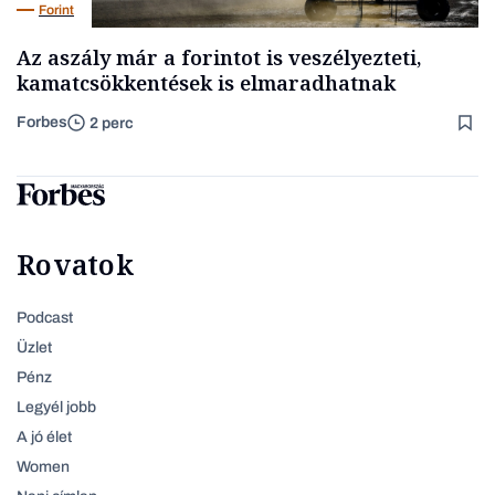
Forint
Az aszály már a forintot is veszélyezteti,
kamatcsökkentések is elmaradhatnak
Forbes
2 perc
Rovatok
Podcast
Üzlet
Pénz
Legyél jobb
A jó élet
Women