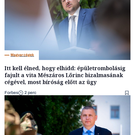
Magyar cégek
Itt kell élned, hogy elhidd: épületrombolásig
fajult a vita Mészáros Lőrinc bizalmasának
cégével, most bíróság előtt az ügy
Forbes
2 perc