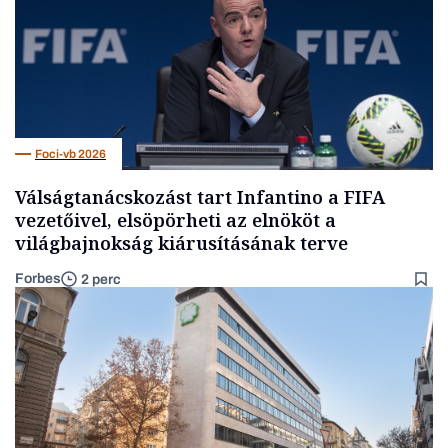
Foci-vb 2026
Válságtanácskozást tart Infantino a FIFA
vezetőivel, elsöpörheti az elnököt a
világbajnokság kiárusításának terve
Forbes
2 perc