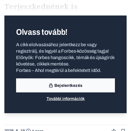
Terjeszkednének is
Olvass tovább!
A cikk elolvasásához jelentkezz be vagy
regisztrálj, és legyél a Forbes-közösség tagja!
Előnyök: Forbes hangoscikk, témák és újságírók
követése, cikkek mentése.
Forbes – Ahol megtérül a befektetett időd.
Bejelentkezés
További információk
2026. 6. 19.