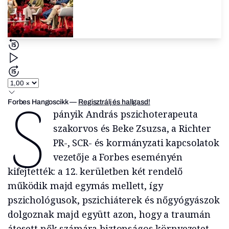
S
Forbes Hangoscikk
—
Regisztrálj és hallgasd!
pányik András pszichoterapeuta
szakorvos és Beke Zsuzsa, a Richter
PR-, SCR- és kormányzati kapcsolatok
vezetője a Forbes eseményén
kifejtették: a 12. kerületben két rendelő
működik majd egymás mellett, így
pszichológusok, pszichiáterek és nőgyógyászok
dolgoznak majd együtt azon, hogy a traumán
átesett nők számára biztonságos környezetet