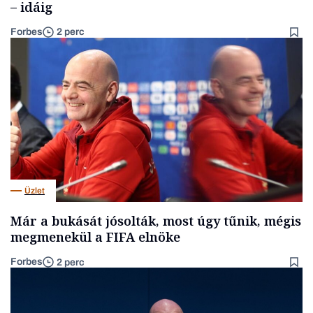
– idáig
Forbes
2 perc
Üzlet
Már a bukását jósolták, most úgy tűnik, mégis
megmenekül a FIFA elnöke
Forbes
2 perc