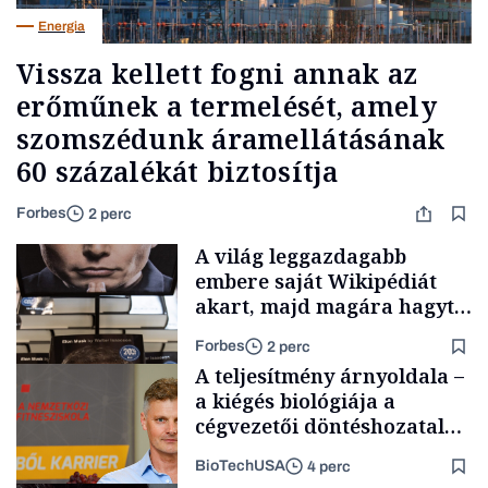
Energia
Vissza kellett fogni annak az
erőműnek a termelését, amely
szomszédunk áramellátásának
60 százalékát biztosítja
Forbes
2 perc
A világ leggazdagabb
embere saját Wikipédiát
akart, majd magára hagyta.
Most milliók olvasnak
Forbes
2 perc
ellenőrizetlen
A teljesítmény árnyoldala –
információkat
a kiégés biológiája a
cégvezetői döntéshozatal
mögött
BioTechUSA
4 perc
Milliárdosok