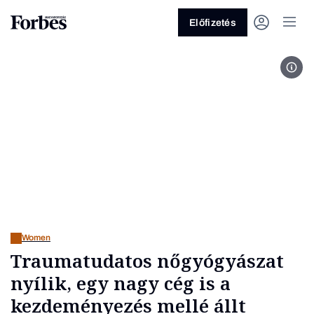
Előfizetés
Fotó
Vagy fedezze fel a következő
témákat
Üzlet
Pénz
Zöld
Legyél jobb!
Women
Traumatudatos nőgyógyászat
nyílik, egy nagy cég is a
kezdeményezés mellé állt