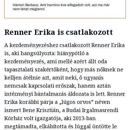
Hámori Barbara: Ami harminc éve elfogadott volt, azt ma már
nem lehet megtenni
Renner Erika is csatlakozott
A kezdeményezéshez csatlakozott Renner Erika
is, aki hangsúlyozta: hiánypótló a
kezdeményezés, ami mellé azért állt oda
tapasztalati szakértőként, hogy más nőknek ne
kelljen átélnie azt, amit neki, ő ugyanis
nemcsak kapcsolati erőszak, hanem aztán
intézményi bántalmazás áldozata is lett. Renner
Erika korábbi párja a „lúgos orvos” néven
ismert Bene Krisztián, a Budai Irgalmasrendi
Kórház volt igazgatója, aki 2013-ban
megtámadta, elkábította és lúggal öntötte le