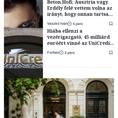
Beton.Hofi: Ausztria vagy
Erdély felé vettem volna az
irányt, hogy onnan tartsam
lélegeztetőgépen a magyar
Vaszkó Iván
4 perc
zenét
Content Lab HUB
Hiába ellenzi a
vezérigazgató, 45 milliárd
euróért vinné az UniCredit
az egyik legnagyobb német
Forbes
2 perc
bankot
Forbes-sztori
Bank