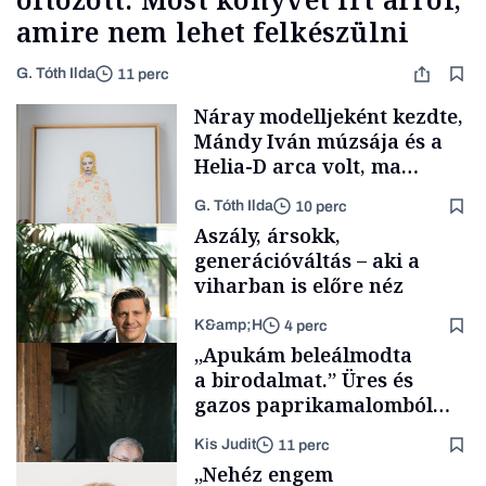
amire nem lehet felkészülni
G. Tóth Ilda
11 perc
Náray modelljeként kezdte,
Mándy Iván múzsája és a
Helia-D arca volt, ma
Budapest egyik
G. Tóth Ilda
10 perc
legizgalmasabb galériáját
Aszály, ársokk,
vezeti
generációváltás – aki a
viharban is előre néz
K&amp;H
4 perc
Forbes-sztori
„Apukám beleálmodta
a birodalmat.” Üres és
gazos paprikamalomból
lett az igazi családi
Kis Judit
11 perc
fűszersztori
TÁMOGATÓI
„Nehéz engem
TARTALOM