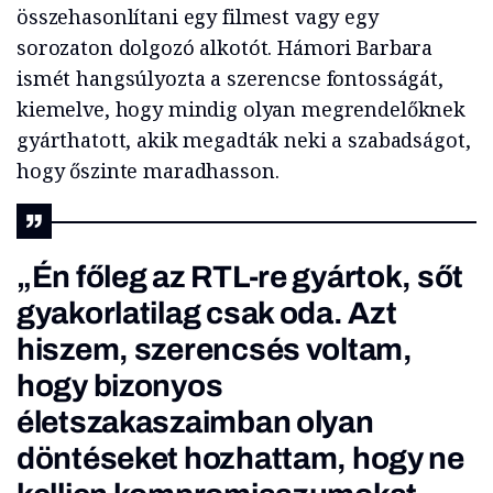
összehasonlítani egy filmest vagy egy
sorozaton dolgozó alkotót. Hámori Barbara
ismét hangsúlyozta a szerencse fontosságát,
kiemelve, hogy mindig olyan megrendelőknek
gyárthatott, akik megadták neki a szabadságot,
hogy őszinte maradhasson.
„Én főleg az RTL-re gyártok, sőt
gyakorlatilag csak oda. Azt
hiszem, szerencsés voltam,
hogy bizonyos
életszakaszaimban olyan
döntéseket hozhattam, hogy ne