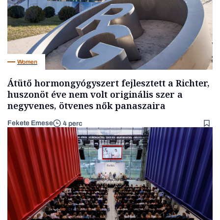
Women
Átütő hormongyógyszert fejlesztett a Richter,
huszonöt éve nem volt originális szer a
negyvenes, ötvenes nők panaszaira
Fekete Emese
4 perc