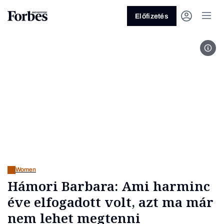
Előfizetés
Hámo
Vagy fedezze fel a következő
témákat
Üzlet
Pénz
Zöld
Legyél jobb!
Women
Hámori Barbara: Ami harminc
éve elfogadott volt, azt ma már
nem lehet megtenni