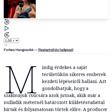
Forbes Hangoscikk
—
Regisztrálj és hallgasd!
M
indig érdekes a saját
területükön sikeres emberek
kezdeti lépéseiről hallani. Azt
gondolhatjuk, hogy a
szakmájuk csúcsára azok jutnak, akik már a
nulladik méternél határozott küldetéstudattal
bírtak és folyamatosan törtek előre. A producer