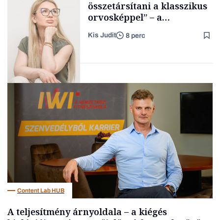
összetársítani a klasszikus
orvosképpel” – a
sürgősségiről a TikTok-ra,
Kis Judit
8 perc
százezrek követik a magyar
Családi
vállalkozások
orvost
FeedEmber
Content Lab HUB
A teljesítmény árnyoldala – a kiégés