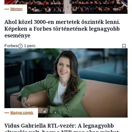
Women
Ahol közel 3000-en mertetek őszinték lenni.
Képeken a Forbes történetének legnagyobb
eseménye
Forbes
1 perc
Magyar cégek
Vidus Gabriella RTL-vezér: A legnagyobb