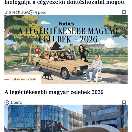
biológiája a cégvezetői döntéshozatal mögött
BioTechUSA
4 perc
Listák és Extrák
A legértékesebb magyar celebek 2026
1 perc