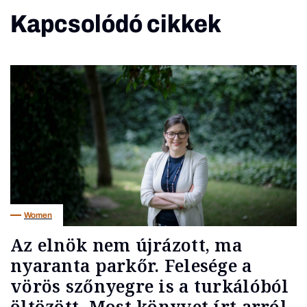
Kapcsolódó cikkek
Women
Az elnök nem újrázott, ma
nyaranta parkőr. Felesége a
vörös szőnyegre is a turkálóból
öltözött. Most könyvet írt arról,