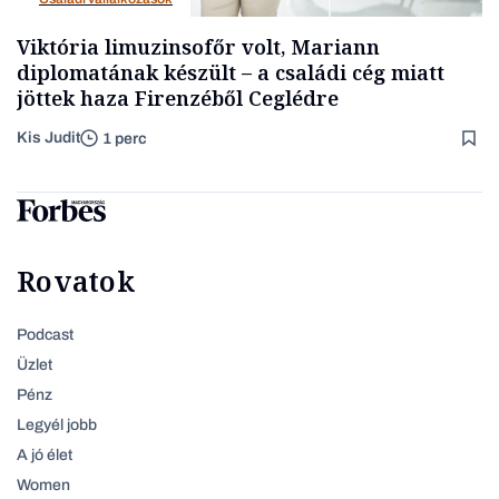
Viktória limuzinsofőr volt, Mariann
diplomatának készült – a családi cég miatt
jöttek haza Firenzéből Ceglédre
Kis Judit
1 perc
Rovatok
Podcast
Üzlet
Pénz
Legyél jobb
A jó élet
Women