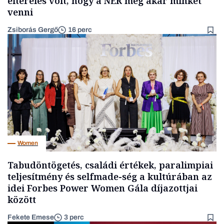
elterelés volt, hogy a NER meg akar minket
venni
Zsiborás Gergő
16 perc
Women
Tabudöntögetés, családi értékek, paralimpiai
teljesítmény és selfmade-ség a kultúrában az
idei Forbes Power Women Gála díjazottjai
között
Fekete Emese
3 perc