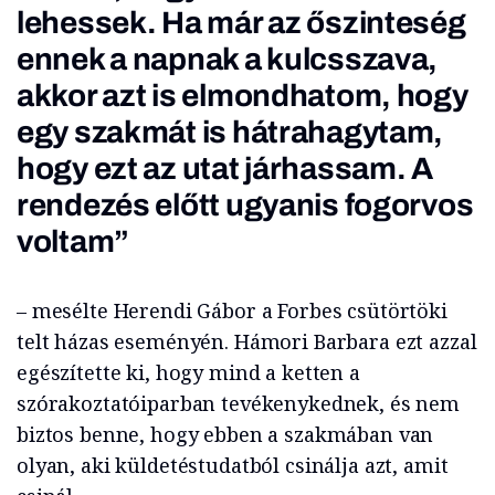
lehessek. Ha már az őszinteség
ennek a napnak a kulcsszava,
akkor azt is elmondhatom, hogy
egy szakmát is hátrahagytam,
hogy ezt az utat járhassam. A
rendezés előtt ugyanis fogorvos
voltam”
– mesélte Herendi Gábor a Forbes csütörtöki
telt házas eseményén. Hámori Barbara ezt azzal
egészítette ki, hogy mind a ketten a
szórakoztatóiparban tevékenykednek, és nem
biztos benne, hogy ebben a szakmában van
olyan, aki küldetéstudatból csinálja azt, amit