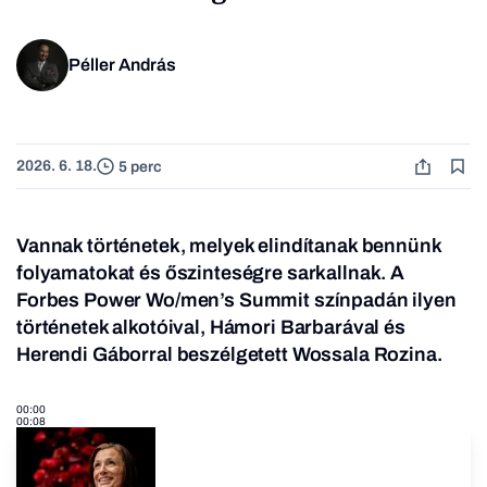
Péller András
2026. 6. 18.
5 perc
Vannak történetek, melyek elindítanak bennünk
folyamatokat és őszinteségre sarkallnak. A
Forbes Power Wo/men’s Summit
színpadán ilyen
történetek alkotóival, Hámori Barbarával és
Herendi Gáborral beszélgetett Wossala Rozina.
00:00
00:08