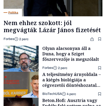
Politika
Nem ehhez szokott: jól
megvágták Lázár János fizetését
Forbes
2 perc
Olyan alacsonyan áll a
Duna, hogy a Sziget
főszervezője is megszólalt
Forbes
2 perc
A teljesítmény árnyoldala –
a kiégés biológiája a
cégvezetői döntéshozatal
mögött
BioTechUSA
4 perc
Társadalom
Beton.Hofi: Ausztria vagy
Erdély felé vettem volna az