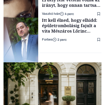
irányt, hogy onnan tartsam
lélegeztetőgépen a magyar
Vaszkó Iván
4 perc
zenét
Content Lab HUB
Itt kell élned, hogy elhidd:
épületrombolásig fajult a
vita Mészáros Lőrinc
bizalmasának cégével, most
Forbes
2 perc
bíróság előtt az ügy
Forbes-sztori
Magyar cégek