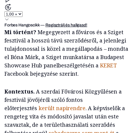
Forbes Hangoscikk
—
Regisztrálj és hallgasd!
Mi történt?
Megegyezett a főváros és a Sziget
fesztivál a hosszú távú szerződésről, a jelenlegi
tulajdonossal is közel a megállapodás – mondta
el Bóna Márk, a Sziget munkatársa a Budapest
Showcase Hub panelbeszélgetésén a
KERET
Facebook bejegyzése szerint.
Kontextus.
A szerdai Fővárosi Közgyűlésen a
fesztivál jövőjéről szóló fontos
előterjesztés
került napirendre
. A képviselők a
rengeteg vita és módosító javaslat után este
szavaztak, de a területhasználati szerződés