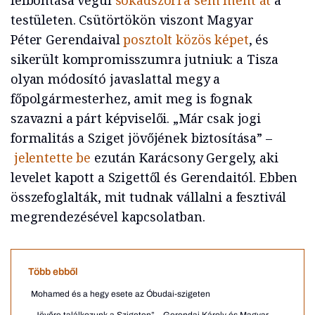
felbontása végül
sokadszorra sem ment át
a
testületen. Csütörtökön viszont Magyar
Péter Gerendaival
posztolt közös képet
, és
sikerült kompromisszumra jutniuk: a Tisza
olyan módosító javaslattal megy a
főpolgármesterhez, amit meg is fognak
szavazni a párt képviselői. „Már csak jogi
formalitás a Sziget jövőjének biztosítása” –
jelentette be
ezután Karácsony Gergely, aki
levelet kapott a Szigettől és Gerendaitól. Ebben
összefoglalták, mit tudnak vállalni a fesztivál
megrendezésével kapcsolatban.
Több ebből
Mohamed és a hegy esete az Óbudai-szigeten