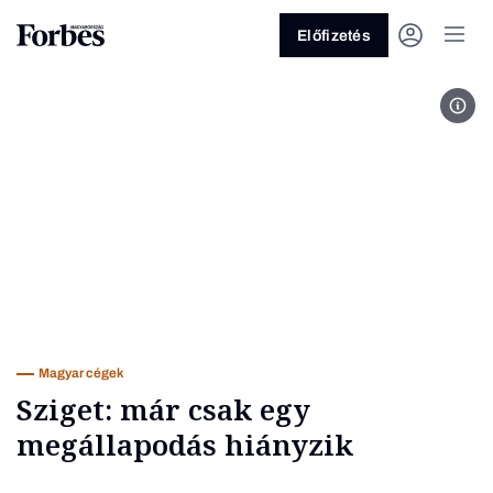
Előfizetés
Fotó
Vagy fedezze fel a következő
témákat
Üzlet
Pénz
Zöld
Legyél jobb!
Magyar cégek
Sziget: már csak egy
megállapodás hiányzik