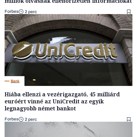
milliók olvasnak ellenőrizetlen információkat
Forbes
2 perc
Bank
Hiába ellenzi a vezérigazgató, 45 milliárd
euróért vinné az UniCredit az egyik
legnagyobb német bankot
Forbes
2 perc