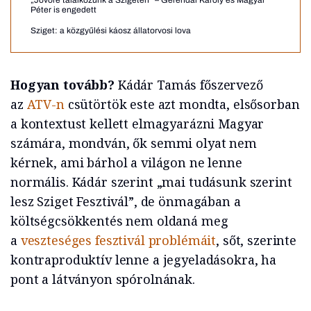
„Jövőre találkozunk a Szigeten” – Gerendai Károly és Magyar
Péter is engedett
Sziget: a közgyűlési káosz állatorvosi lova
Hogyan tovább?
Kádár Tamás főszervező
az
ATV-n
csütörtök este azt mondta, elsősorban
a kontextust kellett elmagyarázni Magyar
számára, mondván, ők semmi olyat nem
kérnek, ami bárhol a világon ne lenne
normális. Kádár szerint „mai tudásunk szerint
lesz Sziget Fesztivál”, de önmagában a
költségcsökkentés nem oldaná meg
a
veszteséges fesztivál problémáit
, sőt, szerinte
kontraproduktív lenne a jegyeladásokra, ha
pont a látványon spórolnának.