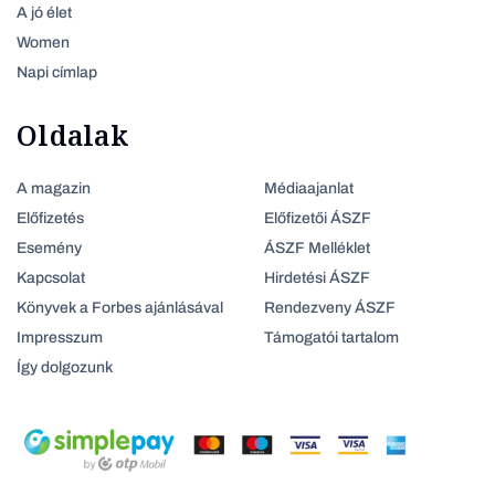
A jó élet
Women
Napi címlap
Oldalak
A magazin
Médiaajanlat
Előfizetés
Előfizetői ÁSZF
Esemény
ÁSZF Melléklet
Kapcsolat
Hirdetési ÁSZF
Könyvek a Forbes ajánlásával
Rendezveny ÁSZF
Impresszum
Támogatói tartalom
Így dolgozunk