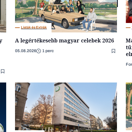
Elszámoltatás
Listák és Extrák
y
A legértékesebb magyar celebek 2026
Má
tű
05.08.2026
1 perc
el
Fo