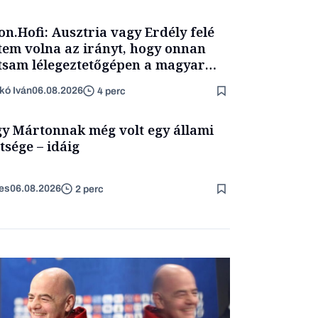
on.Hofi: Ausztria vagy Erdély felé
tem volna az irányt, hogy onnan
tsam lélegeztetőgépen a magyar
ét
kó Iván
06.08.2026
4 perc
y Mártonnak még volt egy állami
ztsége – idáig
es
06.08.2026
2 perc