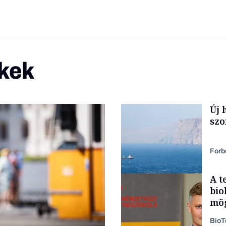
kek
Új 
szo
Forb
A t
bio
mög
Bio