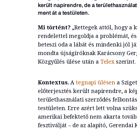
került napirendre, de a területhasznál
ment át a testületen.
Mi történt?
„Rettegek attól, hogy a 
rendelettel megoldja a problémát, és
beteszi oda a lábát és mindenki jól já
mondta újságíróknak Karácsony Gerg
Közgyűlés ülése után a
Telex
szerint.
Kontextus.
A
tegnapi ülésen
a Sziget
előterjesztés került napirendre, a ké
területhasználati szerződés felbontá
testületen. Erre azért lett volna szü
amerikai befektető nem akarta továb
fesztiválját – de az alapító, Gerenda