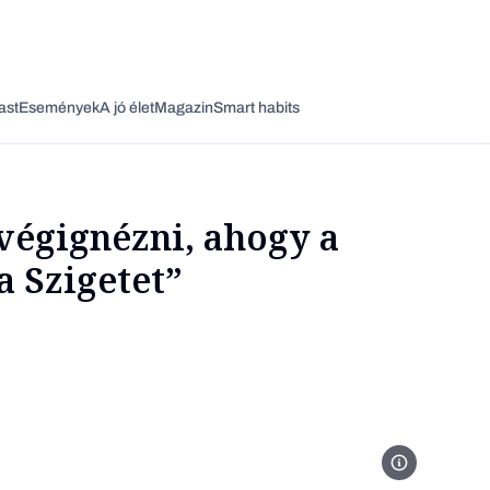
ast
Események
A jó élet
Magazin
Smart habits
végignézni, ahogy a
 Szigetet”
Vagy fedezze fel a következő témákat
Üzlet
Pénz
Zöld
Legyél jobb!
MTI/Máthé Zolt