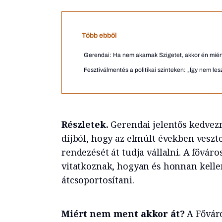
Több ebből
Gerendai: Ha nem akarnak Szigetet, akkor én miér
Fesztiválmentés a politikai szinteken: „Így nem les
Részletek.
Gerendai jelentős kedvez
díjból, hogy az elmúlt években veszt
rendezését át tudja vállalni. A fővár
vitatkoznak, hogyan és honnan kelle
átcsoportosítani.
Miért nem ment akkor át?
A Főváro