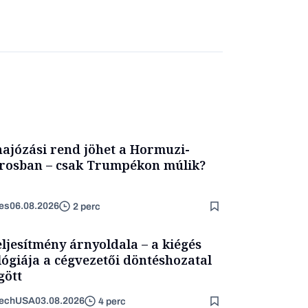
hajózási rend jöhet a Hormuzi-
rosban – csak Trumpékon múlik?
es
06.08.2026
2 perc
eljesítmény árnyoldala – a kiégés
lógiája a cégvezetői döntéshozatal
ött
TechUSA
03.08.2026
4 perc