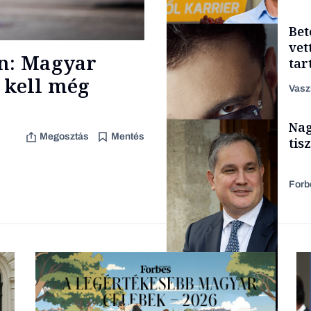
Bet
Energia
vet
án: Magyar
tar
zen
 kell még
Vasz
Nag
Content Lab HUB
Megosztás
Mentés
tis
Forb
Forbes-sztori