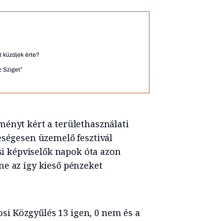
t küzdjek érte?
z Sziget”
ményt kért a területhasználati
eségesen üzemelő fesztivál
osi képviselők napok óta azon
ne az így kieső pénzeket
si Közgyűlés 13 igen, 0 nem és a