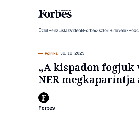
Üzlet
Pénz
Listák
Videók
Forbes-sztori
Hírlevelek
Podc
30. 10. 2025
Politika
„A kispadon fogjuk 
NER megkaparintja a
Forbes