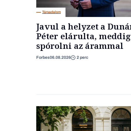
Társadalom
Javul a helyzet a Dun
Péter elárulta, meddig
spórolni az árammal
Forbes
06.08.2026
2 perc