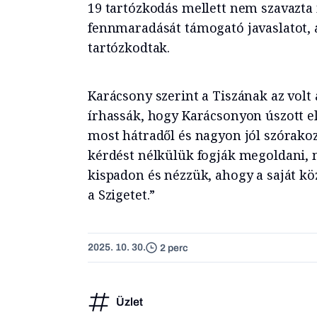
19 tartózkodás mellett nem szavazta 
fennmaradását támogató javaslatot, a
tartózkodtak.
Karácsony szerint a Tiszának az volt 
írhassák, hogy Karácsonyon úszott el 
most hátradől és nagyon jól szórakoz
kérdést nélkülük fogják megoldani, m
kispadon és nézzük, ahogy a saját k
a Szigetet.”
2025. 10. 30.
2 perc
Üzlet