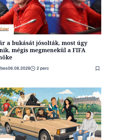
Üzlet
r a bukását jósolták, most úgy
nik, mégis megmenekül a FIFA
nöke
rbes
06.08.2026
2 perc