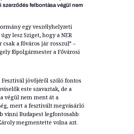
ati szerződés felbontása végül nem
kormány egy veszélyhelyzeti
 úgy lesz Sziget, hogy a NER
r csak a főváros jár rosszul” –
ely főpolgármester a Fővárosi
 Fesztivál jövőjéről szóló fontos
pviselők este szavaztak, de a
sa végül nem ment át a
kség, mert a fesztivált megvásárló
b vinni Budapest legfontosabb
i Károly megmentette volna azt.