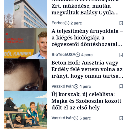
Zrt. működése, miután
megváltak Balásy Gyula
cégétől
Forbes
2 perc
A teljesítmény árnyoldala –
a kiégés biológiája a
cégvezetői döntéshozatal
mögött
BioTechUSA
4 perc
Társadalom
Beton.Hofi: Ausztria vagy
Erdély felé vettem volna az
irányt, hogy onnan tartsam
lélegeztetőgépen a magyar
Vaszkó Iván
4 perc
zenét
Content Lab HUB
Új korszak, új celeblista:
Majka és Szoboszlai között
dőlt el az első hely
Vaszkó Iván
5 perc
Forbes-sztori