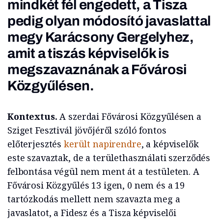
mindkét fél engedett, a Tisza
pedig olyan módosító javaslattal
megy Karácsony Gergelyhez,
amit a tiszás képviselők is
megszavaznának a Fővárosi
Közgyűlésen.
Kontextus.
A szerdai Fővárosi Közgyűlésen a
Sziget Fesztivál jövőjéről szóló fontos
előterjesztés
került napirendre
, a képviselők
este szavaztak, de a területhasználati szerződés
felbontása végül nem ment át a testületen. A
Fővárosi Közgyűlés 13 igen, 0 nem és a 19
tartózkodás mellett nem szavazta meg a
javaslatot, a Fidesz és a Tisza képviselői