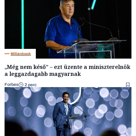
Milliárdosok
„Még nem késő” – ezt üzente a miniszterelnök
a leggazdagabb magyarnak
Forbes
2 perc