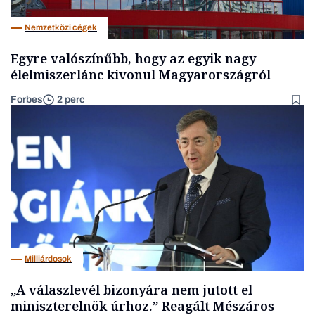
Nemzetközi cégek
Egyre valószínűbb, hogy az egyik nagy
élelmiszerlánc kivonul Magyarországról
Forbes
2 perc
Milliárdosok
„A válaszlevél bizonyára nem jutott el
miniszterelnök úrhoz.” Reagált Mészáros