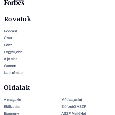
Rovatok
Podcast
Üzlet
Pénz
Legyél jobb
A jó élet
Women
Napi címlap
Oldalak
A magazin
Médiaajanlat
Előfizetés
Előfizetői ÁSZF
Esemény
ÁSZF Melléklet