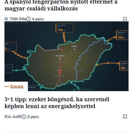
A spanyol tengerparton nyitott éttermet a
magyar családi vállalkozás
G. Tóth Ilda
4 perc
Energia
3+1 tipp: ezeket böngészd, ha szeretnél
képben lenni az energiahelyzettel
Kis Judit
2 perc