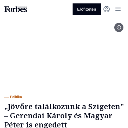
Előfizetés
Fotó
Vagy fedezze fel a következő
témákat
Üzlet
Pénz
Zöld
Legyél jobb!
Politika
„Jövőre találkozunk a Szigeten”
– Gerendai Károly és Magyar
Péter is engedett