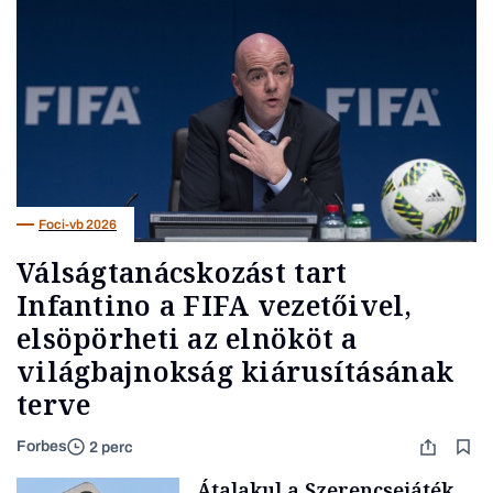
Foci-vb 2026
Válságtanácskozást tart
Infantino a FIFA vezetőivel,
elsöpörheti az elnököt a
világbajnokság kiárusításának
terve
Forbes
2 perc
Átalakul a Szerencsejáték