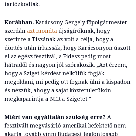
tartózkodtak.
Korábban.
Karácsony Gergely főpolgármester
szerdán
azt mondta
újságíróknak, hogy
szerinte a Tiszának az volt a célja, hogy a
döntés után írhassák, hogy Karácsonyon úszott
el az egész fesztivál, a Fidesz pedig most
hátradől és nagyon jól szórakozik. „Azt érzem,
hogy a Sziget kérdést nélkülük fogják
megoldani, mi pedig ott fognak ülni a kispadon
és nézzük, ahogy a saját közterületükön
megkaparintja a NER a Szigetet.”
Miért van egyáltalán szükség erre?
A
fesztivált megvásárló amerikai befektető nem
akarta tovább vinni Budapest legfontosabb