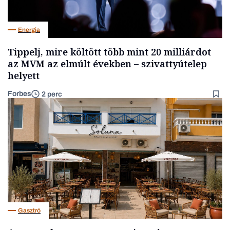
Energia
Tippelj, mire költött több mint 20 milliárdot
az MVM az elmúlt években – szivattyútelep
helyett
Forbes
2 perc
Gasztró