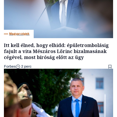
Magyar cégek
Itt kell élned, hogy elhidd: épületrombolásig
fajult a vita Mészáros Lőrinc bizalmasának
cégével, most bíróság előtt az ügy
Forbes
2 perc