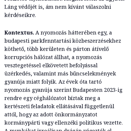
Láng védőjét is, ám nem kívánt válaszolni
kérdéseikre.
Kontextus.
A nyomozás hátterében egy, a
budapesti parkfenntartási közbeszerzésekhez
köthető, több kerületen és párton átívelő
korrupciós hálózat állhat, a nyomozás
vesztegetéssel elkövetett befolyással
üzérkedés, valamint más bűncselekmények
gyanúja miatt folyik. Az évek óta tartó
nyomozás gyanúja szerint Budapesten 2023-ig
rendre egy céghálózatot bíztak meg a
kertészeti feladatok ellátásával függetlenül
attól, hogy az adott önkormányzatot
kormánypárti vagy ellenzéki politikus vezette.
A munkákat irreálisan drágán végezték el