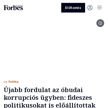
Előfizetés
Kép 
Vagy fedezze fel a következő
témákat
Üzlet
Pénz
Zöld
Legyél jobb!
Politika
Újabb fordulat az óbudai
korrupciós ügyben: fideszes
politikusokat is előállítottak