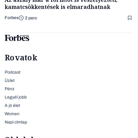
kamatcsökkentések is elmaradhatnak
Forbes
2 perc
Rovatok
Podcast
Üzlet
Pénz
Legyél jobb
A jó élet
Women
Napi címlap