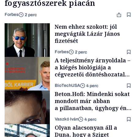
fogyasztószerek piacán
Forbes
2 perc
Nem ehhez szokott: jól
megvágták Lázár János
fizetését
Forbes
2 perc
A teljesítmény árnyoldala –
a kiégés biológiája a
cégvezetői döntéshozatal
mögött
BioTechUSA
4 perc
Politika
Beton.Hofi: Mindenki sokat
mondott már abban
a pillanatban, úgyhogy én
a legsarkosabb
Vaszkó Iván
4 perc
gondolataimat akartam
Content Lab HUB
Olyan alacsonyan áll a
kimondani
Duna, hogy a Sziget