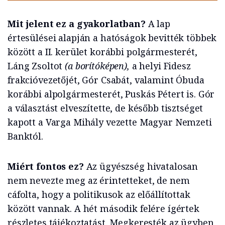
Mit jelent ez a gyakorlatban?
A lap
értesülései alapján a hatóságok bevitték többek
között a II. kerület korábbi polgármesterét,
Láng Zsoltot
(a borítóképen),
a helyi Fidesz
frakcióvezetőjét, Gór Csabát, valamint Óbuda
korábbi alpolgármesterét, Puskás Pétert is. Gór
a választást elveszítette, de később tisztséget
kapott a Varga Mihály vezette Magyar Nemzeti
Banktól.
Miért fontos ez?
Az ügyészség hivatalosan
nem nevezte meg az érintetteket, de nem
cáfolta, hogy a politikusok az előállítottak
között vannak. A hét második felére ígértek
részletes tájékoztatást. Megkeresték az ügyben