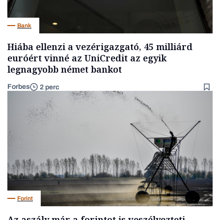
Bank
Hiába ellenzi a vezérigazgató, 45 milliárd
euróért vinné az UniCredit az egyik
legnagyobb német bankot
Forbes
2 perc
Forint
Az aszály már a forintot is veszélyezteti,