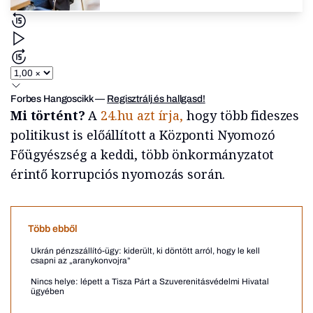
Forbes Hangoscikk
—
Regisztrálj és hallgasd!
Mi történt?
A
24.hu azt írja,
hogy több fideszes
politikust is előállított a Központi Nyomozó
Főügyészség a keddi, több önkormányzatot
érintő korrupciós nyomozás során.
Több ebből
Ukrán pénzszállító-ügy: kiderült, ki döntött arról, hogy le kell
csapni az „aranykonvojra”
Nincs helye: lépett a Tisza Párt a Szuverenitásvédelmi Hivatal
ügyében