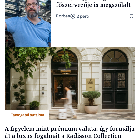
főszervezője is megszólalt
Forbes
2 perc
Forbes-sztori
Társadalom
Támogatói tartalom
A figyelem mint prémium valuta: így formálja
át a luxus fogalmát a Radisson Collection