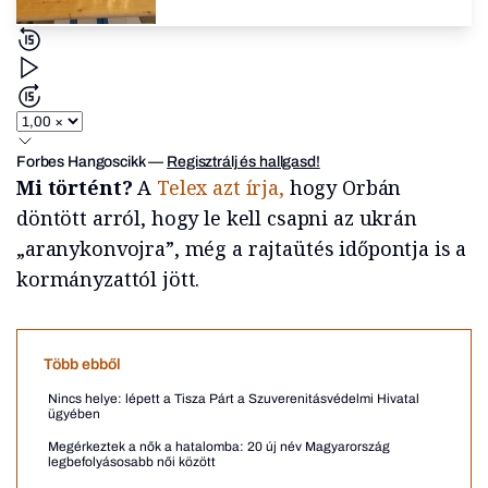
Forbes Hangoscikk
—
Regisztrálj és hallgasd!
Mi történt?
A
Telex azt írja,
hogy Orbán
döntött arról, hogy le kell csapni az ukrán
„aranykonvojra”, még a rajtaütés időpontja is a
kormányzattól jött.
Több ebből
Nincs helye: lépett a Tisza Párt a Szuverenitásvédelmi Hivatal
ügyében
Megérkeztek a nők a hatalomba: 20 új név Magyarország
legbefolyásosabb női között