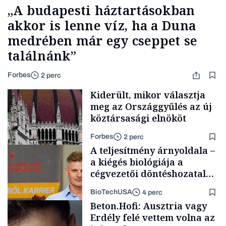
„A budapesti háztartásokban
akkor is lenne víz, ha a Duna
medrében már egy cseppet se
találnánk”
Forbes
2 perc
Kiderült, mikor választja
meg az Országgyűlés az új
köztársasági elnököt
Forbes
2 perc
A teljesítmény árnyoldala –
a kiégés biológiája a
cégvezetői döntéshozatal
mögött
BioTechUSA
4 perc
Politika
Beton.Hofi: Ausztria vagy
Erdély felé vettem volna az