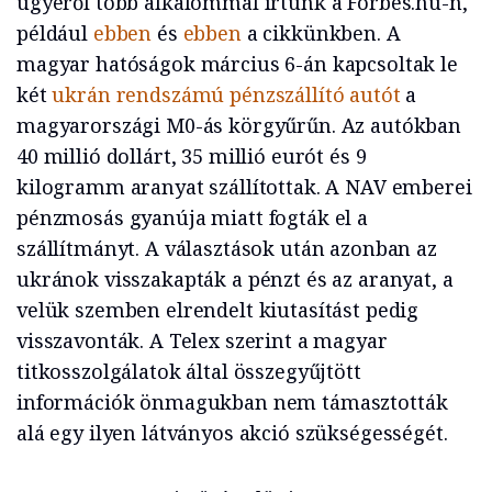
ügyéről több alkalommal írtunk a Forbes.hu-n,
például
ebben
és
ebben
a cikkünkben. A
magyar hatóságok március 6-án kapcsoltak le
két
ukrán rendszámú pénzszállító autót
a
magyarországi M0-ás körgyűrűn. Az autókban
40 millió dollárt, 35 millió eurót és 9
kilogramm aranyat szállítottak. A NAV emberei
pénzmosás gyanúja miatt fogták el a
szállítmányt. A választások után azonban az
ukránok visszakapták a pénzt és az aranyat, a
velük szemben elrendelt kiutasítást pedig
visszavonták. A Telex szerint a magyar
titkosszolgálatok által összegyűjtött
információk önmagukban nem támasztották
alá egy ilyen látványos akció szükségességét.