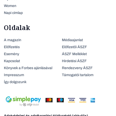
Women
Napi címlap
Oldalak
A magazin
Médiaajanlat
Előfizetés
Előfizetői ÁSZF
Esemény
ÁSZF Melléklet
Kapcsolat
Hirdetési ÁSZF
Könyvek a Forbes ajánlásával
Rendezveny ÁSZF
Impresszum
Támogatói tartalom
Így dolgozunk
Adatvédelmi és adatkezelési tájékoztató (aktuális)