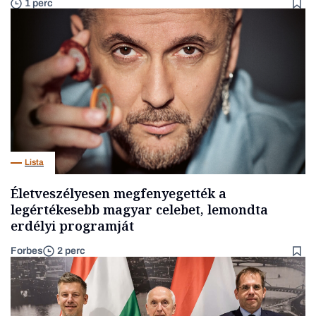
1 perc
Lista
Életveszélyesen megfenyegették a
legértékesebb magyar celebet, lemondta
erdélyi programját
Forbes
2 perc