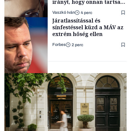
irányt, hogy onnan tartsam
lélegeztetőgépen a magyar
Vaszkó Iván
4 perc
zenét
Content Lab HUB
Járatlassítással és
sínfestéssel küzd a MÁV az
extrém hőség ellen
Forbes
2 perc
Forbes-sztori
Társadalom