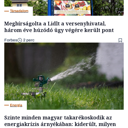
Társadalom
Megbírságolta a Lidlt a versenyhivatal,
három éve húzódó ügy végére került pont
Forbes
2 perc
Energia
Szinte minden magyar takarékoskodik az
energiakrízis árnyékában: kiderült, milyen