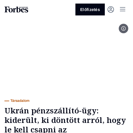
Előfizetés
Fotó
Vagy fedezze fel a következő
témákat
Üzlet
Pénz
Zöld
Legyél jobb!
Társadalom
Ukrán pénzszállító-ügy:
kiderült, ki döntött arról, hogy
le kell csapni az