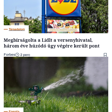
Társadalom
Megbírságolta a Lidlt a versenyhivatal,
három éve húzódó ügy végére került pont
Forbes
2 perc
Energia