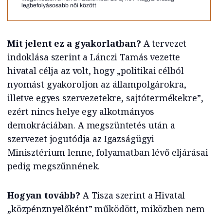
legbefolyásosabb női között
Mit jelent ez a gyakorlatban?
A tervezet
indoklása szerint a Lánczi Tamás vezette
hivatal célja az volt, hogy „politikai célból
nyomást gyakoroljon az állampolgárokra,
illetve egyes szervezetekre, sajtótermékekre”,
ezért nincs helye egy alkotmányos
demokráciában. A megszüntetés után a
szervezet jogutódja az Igazságügyi
Minisztérium lenne, folyamatban lévő eljárásai
pedig megszűnnének.
Hogyan tovább?
A Tisza szerint a Hivatal
„közpénznyelőként” működött, miközben nem