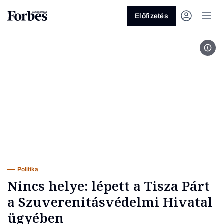
Előfizetés
Fotó
Vagy fedezze fel a következő
témákat
Üzlet
Pénz
Zöld
Legyél jobb!
Politika
Nincs helye: lépett a Tisza Párt
a Szuverenitásvédelmi Hivatal
ügyében