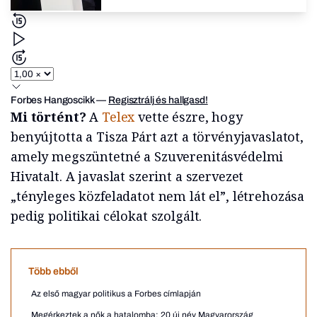
Forbes Hangoscikk
—
Regisztrálj és hallgasd!
Mi történt?
A
Telex
vette észre, hogy
benyújtotta a Tisza Párt azt a törvényjavaslatot,
amely megszüntetné a Szuverenitásvédelmi
Hivatalt. A javaslat szerint a szervezet
„tényleges közfeladatot nem lát el”, létrehozása
pedig politikai célokat szolgált.
Több ebből
Az első magyar politikus a Forbes címlapján
Megérkeztek a nők a hatalomba: 20 új név Magyarország