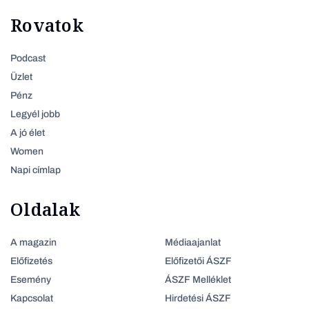
Rovatok
Podcast
Üzlet
Pénz
Legyél jobb
A jó élet
Women
Napi címlap
Oldalak
A magazin
Médiaajanlat
Előfizetés
Előfizetői ÁSZF
Esemény
ÁSZF Melléklet
Kapcsolat
Hirdetési ÁSZF