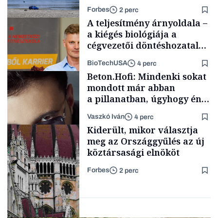
medrében már egy cseppet
Forbes
2 perc
se találnánk”
A teljesítmény árnyoldala –
a kiégés biológiája a
cégvezetői döntéshozatal
mögött
BioTechUSA
4 perc
Energia
Beton.Hofi: Mindenki sokat
mondott már abban
a pillanatban, úgyhogy én
a legsarkosabb
Vaszkó Iván
4 perc
gondolataimat akartam
Content Lab HUB
Kiderült, mikor választja
kimondani
meg az Országgyűlés az új
köztársasági elnököt
Forbes
2 perc
Forbes-sztori