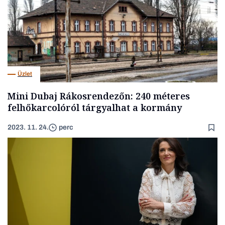
Üzlet
Mini Dubaj Rákosrendezőn: 240 méteres
felhőkarcolóról tárgyalhat a kormány
2023. 11. 24.
perc