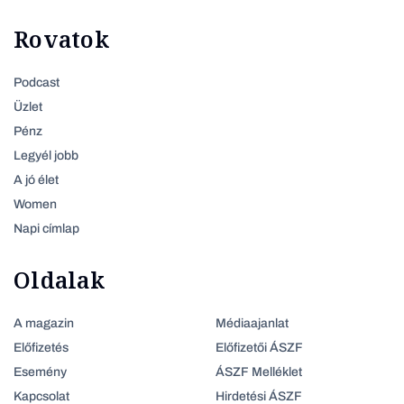
Rovatok
Podcast
Üzlet
Pénz
Legyél jobb
A jó élet
Women
Napi címlap
Oldalak
A magazin
Médiaajanlat
Előfizetés
Előfizetői ÁSZF
Esemény
ÁSZF Melléklet
Kapcsolat
Hirdetési ÁSZF