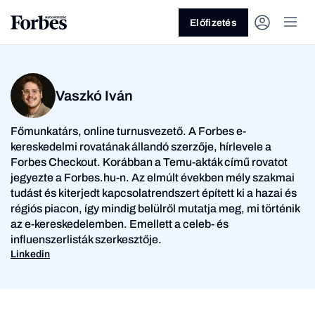
Előfizetés
Vaszkó Iván
Főmunkatárs, online turnusvezető. A Forbes e-
kereskedelmi rovatának állandó szerzője, hírlevele a
Forbes Checkout. Korábban a Temu-akták című rovatot
jegyezte a Forbes.hu-n. Az elmúlt években mély szakmai
Vagy fedezze fel a
tudást és kiterjedt kapcsolatrendszert épített ki a hazai és
régiós piacon, így mindig belülről mutatja meg, mi történik
Üzlet
Pénz
az e-kereskedelemben. Emellett a celeb- és
influenszerlisták szerkesztője.
Linkedin