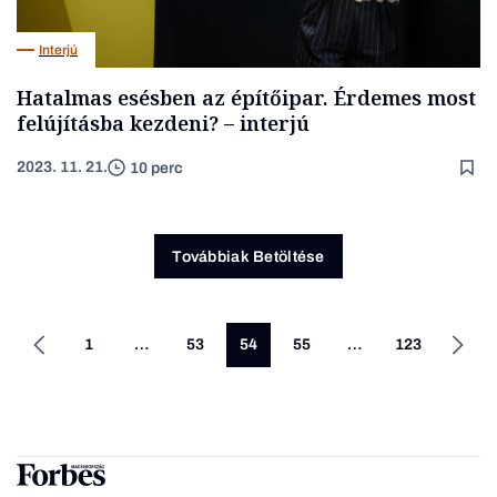
Interjú
Hatalmas esésben az építőipar. Érdemes most
felújításba kezdeni? – interjú
2023. 11. 21.
10 perc
Továbbiak Betöltése
1
…
53
54
55
…
123