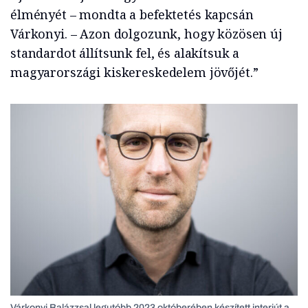
élményét – mondta a befektetés kapcsán
Várkonyi. – Azon dolgozunk, hogy közösen új
standardot állítsunk fel, és alakítsuk a
magyarországi kiskereskedelem jövőjét.”
Várkonyi Balázzsal legutóbb 2023 októberében készített interjút a