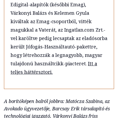
Edigital-alapítók (későbbi Emag),
Várkonyi Balázs és Kelemen Gyula
kiváltak az Emag-csoportból, vitték
magukkal a Vaterát, az Ingatlan.com Zrt.-
vel karöltve pedig lecsaptak az eladósorba
került Jófogás-Használtautó-pakettre,
hogy létrehozzák a legnagyobb, magyar
tulajdonú használtcikk-piacteret.
Itt a
teljes háttérsztori.
A borítóképen balról jobbra: Matócza Szabina, az
Avokado ügyvezetője, Barcsay Erik társalapító és
technológiai igazgató, Várkonyi Balázs friss