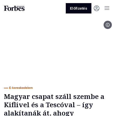
Előfizetés
-
Vagy fedezze fel a következő
témákat
Üzlet
Pénz
Zöld
Legyél jobb!
E-kereskedelem
Magyar csapat száll szembe a
Kiflivel és a Tescóval – így
alakítanák át, ahogy