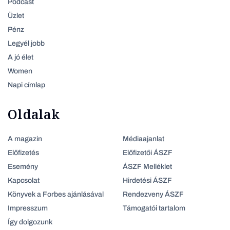
Podcast
Üzlet
Pénz
Legyél jobb
A jó élet
Women
Napi címlap
Oldalak
A magazin
Médiaajanlat
Előfizetés
Előfizetői ÁSZF
Esemény
ÁSZF Melléklet
Kapcsolat
Hirdetési ÁSZF
Könyvek a Forbes ajánlásával
Rendezveny ÁSZF
Impresszum
Támogatói tartalom
Így dolgozunk