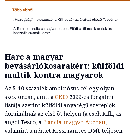
Több ebből
„Hazugság” – visszaszól a Kifli-vezér az áraikat ekéző Tescónak
A Temu letarolta a magyar piacot. Eljött a filléres kacatok és
használt cuccok kora?
Harc a magyar
bevásárlókosarakért: külföldi
multik kontra magyarok
Az 5–10 százalék ambiciózus cél egy olyan
szektorban, amit a
GKID
2022-es forgalmi
listája szerint külföldi anyacégű szereplők
dominálnak az első öt helyen (a cseh Kifli, az
angol Tesco, a
francia-magyar Auchan
,
valamint a német Rossmann és DM), teljesen