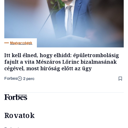
Magyar cégek
Itt kell élned, hogy elhidd: épületrombolásig
fajult a vita Mészáros Lőrinc bizalmasának
cégével, most bíróság előtt az ügy
Forbes
2 perc
Rovatok