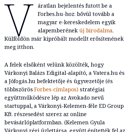
V
áratlan bejelentés futott be a
Forbes.hu-hoz: bővül tovább a
magyar e-kereskedelem egyik
alapemberének
új birodalma
.
Külföldön már kipróbált modellt erősítenének
meg itthon.
A felek elsőként velünk közölték, hogy
Várkonyi Balázs Edigital-alapító, a Vatera.hu és
a Jófogás.hu befektetője és ügyvezetője (és
többszörös
Forbes-címlapos)
stratégiai
együttműködésre lép az Avokado nevű
startuppal, a Várkonyi-Kelemen-féle ED Group
Kft. részesedést szerez az online
bevásárlóplatformban. (Kelemen Gyula
Várkonyi régi üzlettársa, együtt építették fel az