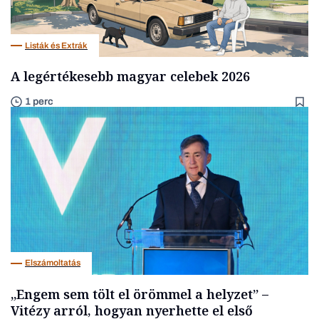
Listák és Extrák
A legértékesebb magyar celebek 2026
1 perc
Elszámoltatás
„Engem sem tölt el örömmel a helyzet” –
Vitézy arról, hogyan nyerhette el első