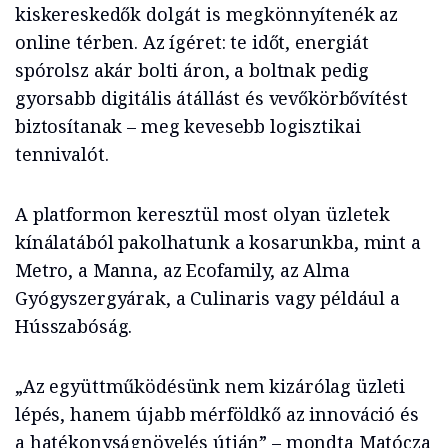
kiskereskedők dolgát is megkönnyítenék az
online térben. Az ígéret: te időt, energiát
spórolsz akár bolti áron, a boltnak pedig
gyorsabb digitális átállást és vevőkörbővítést
biztosítanak – meg kevesebb logisztikai
tennivalót.
A platformon keresztül most olyan üzletek
kínálatából pakolhatunk a kosarunkba, mint a
Metro, a Manna, az Ecofamily, az Alma
Gyógyszergyárak, a Culinaris vagy például a
Hússzabóság.
„Az együttműködésünk nem kizárólag üzleti
lépés, hanem újabb mérföldkő az innováció és
a hatékonyságnövelés útján” – mondta Matócza