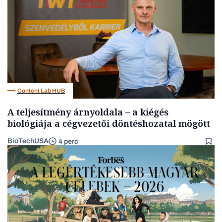
Content Lab HUB
A teljesítmény árnyoldala – a kiégés
biológiája a cégvezetői döntéshozatal mögött
BioTechUSA
4 perc