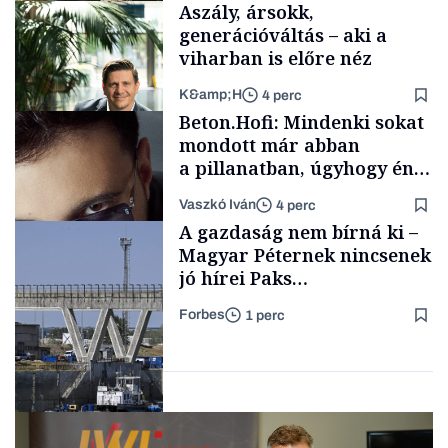
Aszály, ársokk,
generációváltás – aki a
viharban is előre néz
K&amp;H
4 perc
Családi
Beton.Hofi: Mindenki sokat
vállalkozások
mondott már abban
a pillanatban, úgyhogy én
a legsarkosabb
Vaszkó Iván
4 perc
gondolataimat akartam
TÁMOGATÓI
A gazdaság nem bírná ki –
TARTALOM
kimondani
Magyar Péternek nincsenek
jó hírei Paks
újraindításáról
Forbes
1 perc
Forbes-sztori
Energia