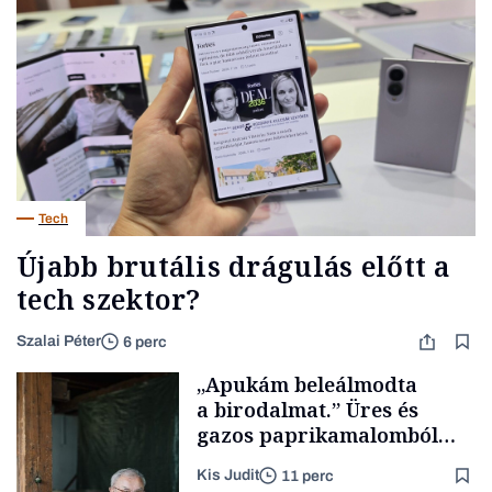
Tech
Újabb brutális drágulás előtt a
tech szektor?
Szalai Péter
6 perc
„Apukám beleálmodta
a birodalmat.” Üres és
gazos paprikamalomból
lett az igazi családi
Kis Judit
11 perc
fűszersztori