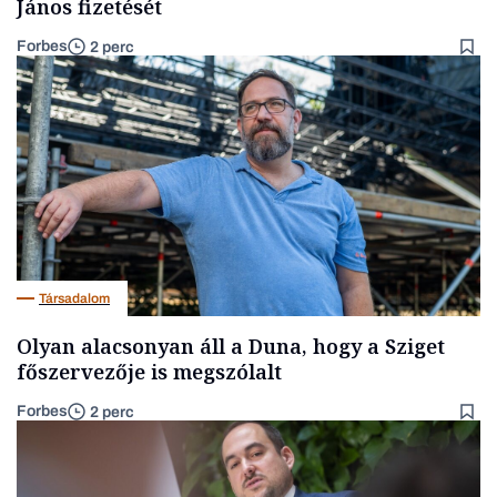
János fizetését
Forbes
2 perc
Társadalom
Olyan alacsonyan áll a Duna, hogy a Sziget
főszervezője is megszólalt
Forbes
2 perc