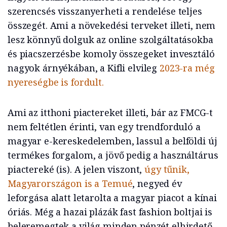
szerencsés visszanyerheti a rendelése teljes
összegét. Ami a növekedési terveket illeti, nem
lesz könnyű dolguk az online szolgáltatásokba
és piacszerzésbe komoly összegeket invesztáló
nagyok árnyékában, a Kifli elvileg
2023-ra még
nyereségbe is fordult.
Ami az itthoni piactereket illeti, bár az FMCG-t
nem feltétlen érinti, van egy trendforduló a
magyar e-kereskedelemben,
lassul a belföldi új
termékes forgalom, a jövő pedig a használtárus
piactereké (is). A jelen viszont,
úgy tűnik,
Magyarországon is a Temué
, negyed év
leforgása alatt letarolta a magyar piacot a kínai
óriás. Még a hazai plázák fast fashion boltjai is
beleremegtek a világ minden pénzét elhirdető