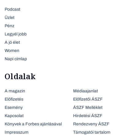
Podcast
Üzlet
Pénz
Legyél jobb
A jó élet
Women
Napi címlap
Oldalak
A magazin
Médiaajanlat
Előfizetés
Előfizetői ÁSZF
Esemény
ÁSZF Melléklet
Kapcsolat
Hirdetési ÁSZF
Könyvek a Forbes ajánlásával
Rendezveny ÁSZF
Impresszum
Támogatói tartalom