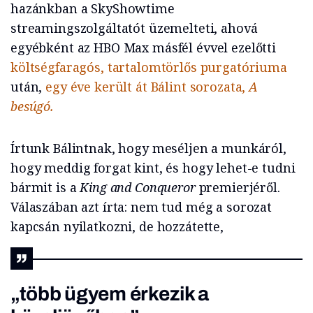
hazánkban a SkyShowtime
streamingszolgáltatót üzemelteti, ahová
egyébként az HBO Max másfél évvel ezelőtti
költségfaragós, tartalomtörlős purgatóriuma
után,
egy éve került át Bálint sorozata,
A
besúgó.
Írtunk Bálintnak, hogy meséljen a munkáról,
hogy meddig forgat kint, és hogy lehet-e tudni
bármit is a
King and Conqueror
premierjéről.
Válaszában azt írta: nem tud még a sorozat
kapcsán nyilatkozni, de hozzátette,
„több ügyem érkezik a