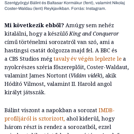
Szentgyörgyi Bálint és Baltasar Kormákur (fent), valamint Nikolaj
Coster-Waldau (lent) Reykjavíkban. Forrás: Instagram.
Mi következik ebből?
Amúgy sem nehéz
kitalálni, hogy a készülő
King and Conqueror
című történelmi sorozatról van szó, ami a
hastingsi csatát dolgozza majd fel. A BBC és
a CBS Studios még
tavaly év végén leplezte le
a
nyolcrészes széria főszereplőit, Coster-Waldaut,
valamint James Nortont (
Vidám vidék
), akik
Hódító Vilmost, valamint II. Harold angol
királyt játsszák.
Bálint viszont a napokban a sorozat
IMDB-
profiljáról is sztorizott,
ahol kiderül, hogy
három részt is rendez a sorozatból, ezzel