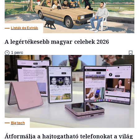
Listák és Extrák
A legértékesebb magyar celebek 2026
1 perc
Big tech
Átformálja a hajtogatható telefonokat a világ