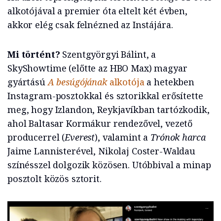
alkotójával a premier óta eltelt két évben,
akkor elég csak felnézned az Instájára.
Mi történt?
Szentgyörgyi Bálint, a
SkyShowtime (előtte az HBO Max) magyar
gyártású
A besúgójának
alkotója
a hetekben
Instagram-posztokkal és sztorikkal erősítette
meg, hogy Izlandon, Reykjavíkban tartózkodik,
ahol Baltasar Kormákur rendezővel, vezető
producerrel (
Everest
), valamint a
Trónok harca
Jaime Lannisterével, Nikolaj Coster-Waldau
színésszel dolgozik közösen. Utóbbival a minap
posztolt közös sztorit.