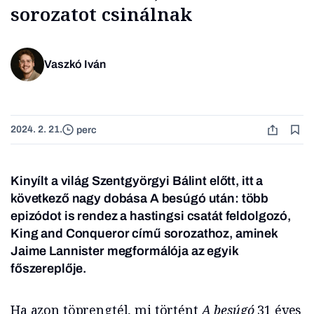
sorozatot csinálnak
Vaszkó Iván
2024. 2. 21.
perc
Kinyílt a világ Szentgyörgyi Bálint előtt, itt a
következő nagy dobása
A besúgó
után: több
epizódot is rendez a hastingsi csatát feldolgozó,
King and Conqueror
című sorozathoz, aminek
Jaime Lannister megformálója az egyik
főszereplője.
Ha azon töprengtél, mi történt
A besúgó
31 éves