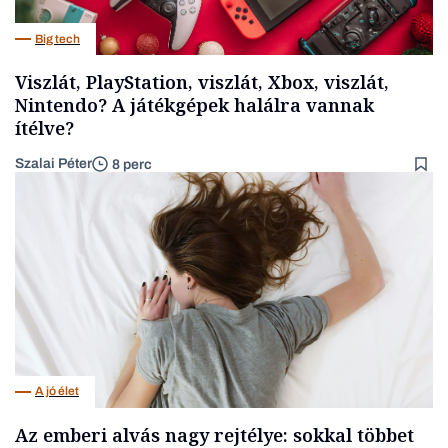
Big tech
Viszlát, PlayStation, viszlát, Xbox, viszlát,
Nintendo? A játékgépek halálra vannak
ítélve?
Szalai Péter
8 perc
A jó élet
Az emberi alvás nagy rejtélye: sokkal többet