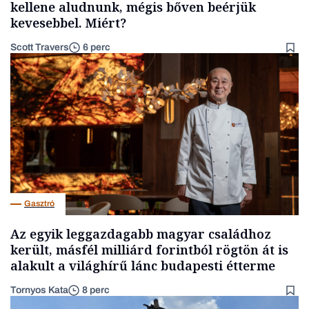
kellene aludnunk, mégis bőven beérjük
kevesebbel. Miért?
Scott Travers
6 perc
Gasztró
Az egyik leggazdagabb magyar családhoz
került, másfél milliárd forintból rögtön át is
alakult a világhírű lánc budapesti étterme
Tornyos Kata
8 perc