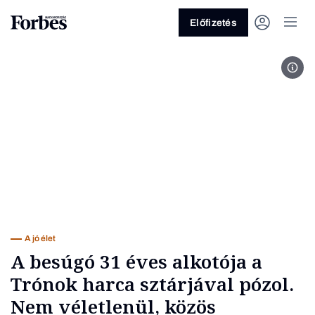
Előfizetés
Szen
Vagy fedezze fel a következő
témákat
Üzlet
Pénz
Zöld
Legyél jobb!
A jó élet
A besúgó 31 éves alkotója a
Trónok harca sztárjával pózol.
Nem véletlenül, közös