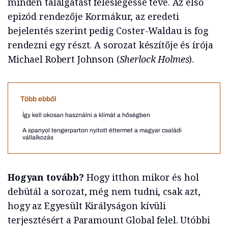
minden találgatást feleslegessé téve. Az első
epizód rendezője Kormákur, az eredeti
bejelentés szerint pedig Coster-Waldau is fog
rendezni egy részt. A sorozat készítője és írója
Michael Robert Johnson (
Sherlock Holmes
).
Több ebből
Így kell okosan használni a klímát a hőségben
A spanyol tengerparton nyitott éttermet a magyar családi
vállalkozás
Hogyan tovább?
Hogy itthon mikor és hol
debütál a sorozat, még nem tudni, csak azt,
hogy az Egyesült Királyságon kívüli
terjesztésért a Paramount Global felel. Utóbbi