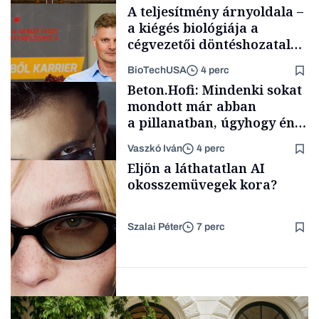
A teljesítmény árnyoldala –
a kiégés biológiája a
cégvezetői döntéshozatal
mögött
BioTechUSA
4 perc
Gasztró
Beton.Hofi: Mindenki sokat
mondott már abban
a pillanatban, úgyhogy én
a legsarkosabb
Vaszkó Iván
4 perc
gondolataimat akartam
Content Lab HUB
Eljön a láthatatlan AI
kimondani
okosszemüvegek kora?
Szalai Péter
7 perc
Forbes-sztori
AI