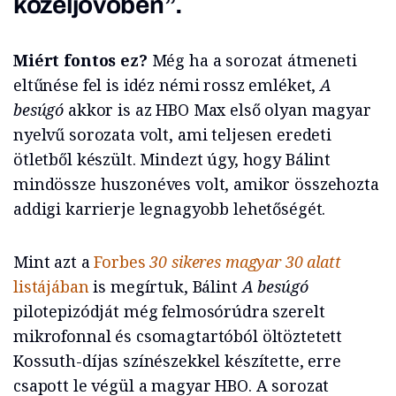
közeljövőben”.
Miért fontos ez?
Még ha a sorozat átmeneti
eltűnése fel is idéz némi rossz emléket,
A
besúgó
akkor is az HBO Max első olyan magyar
nyelvű sorozata volt, ami teljesen eredeti
ötletből készült. Mindezt úgy, hogy Bálint
mindössze huszonéves volt, amikor összehozta
addigi karrierje legnagyobb lehetőségét.
Mint azt a
Forbes
30 sikeres magyar 30 alatt
listájában
is megírtuk, Bálint
A besúgó
pilotepizódját még felmosórúdra szerelt
mikrofonnal és csomagtartóból öltöztetett
Kossuth-díjas színészekkel készítette, erre
csapott le végül a magyar HBO. A sorozat