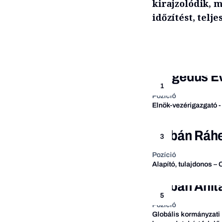
kirajzolódik, m
időzítést, telj
Hegedüs É
1
Pozíció
Elnök-vezérigazgató -
Orbán Ráhe
3
Pozíció
Alapító, tulajdonos –
Orbán Anit
5
Pozíció
Globális kormányzati