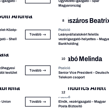
 igazgató -
Ügyvezető igazgató – Spar
Magyarország
olti Andrea
Mészáros Beatri
8
elet-Közép-
Pozíció
Tovább
Leányvállalatokért felelős
ató – Shell
vezérigazgató-helyettes – Magy
Bankholding
ála
Szabó Melinda
10
ezőhegyesi
Pozíció
Tovább
ói testület
Senior Vice President – Deutsch
Telekom csoport
briella
Pandurics Anett
12
Pozíció
– Union
Tovább
Elnök, vezérigazgató – Magyar
Posta Biztosító