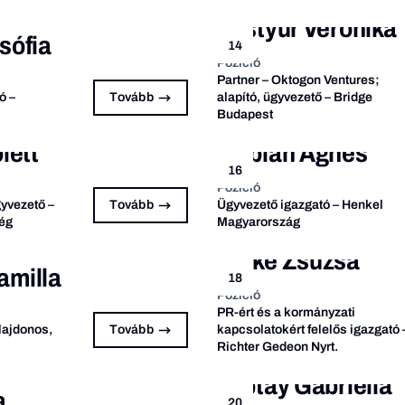
Pistyur Veronika
sófia
14
Pozíció
Partner – Oktogon Ventures;
ó –
Tovább
alapító, ügyvezető – Bridge
Budapest
lett
Fábián Ágnes
16
Pozíció
gyvezető –
Tovább
Ügyvezető igazgató – Henkel
ég
Magyarország
Beke Zsuzsa
amilla
18
Pozíció
PR-ért és a kormányzati
ulajdonos,
Tovább
kapcsolatokért felelős igazgató 
Richter Gedeon Nyrt.
Liptay Gabriella
a
20