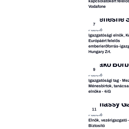
kapcsolatokért felelős
Vodafone
Istenesné S
7
Pozíció
Igazgatósági elnök, K
Európáért felelős
emberierőforrás-igazg
Hungary Zrt.
Czakó Borb
9
Pozíció
Igazgatósági tag - M
Ménesbirtok, tanácsad
elnöke - 4iG
Almássy Ga
11
Pozíció
Elnök, vezérigazgató 
Biztosító