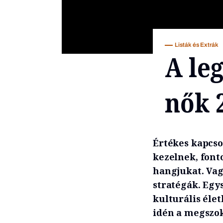
Listák és Extrák
A le
nők 
Értékes kapcso
kezelnek, font
hangjukat. Vag
stratégák. Egys
kulturális éle
idén a megszok