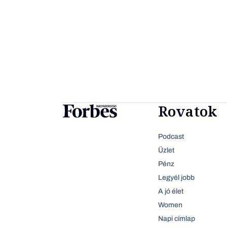
Rovatok
Podcast
Üzlet
Pénz
Legyél jobb
A jó élet
Women
Napi címlap