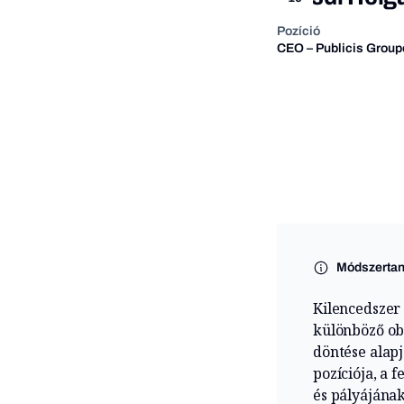
Pozíció
CEO – Publicis Group
Módszerta
Kilencedszer 
különböző ob
döntése alapj
pozíciója, a 
és pályájának