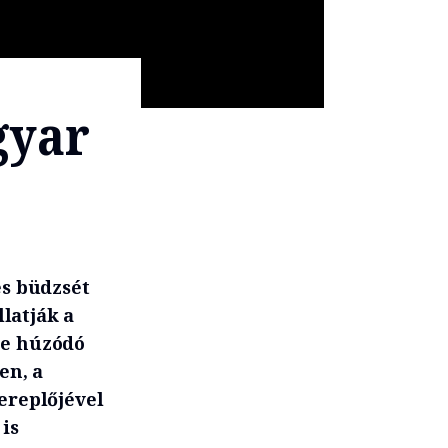
gyar
es büdzsét
latják a
be húzódó
en, a
ereplőjével
is