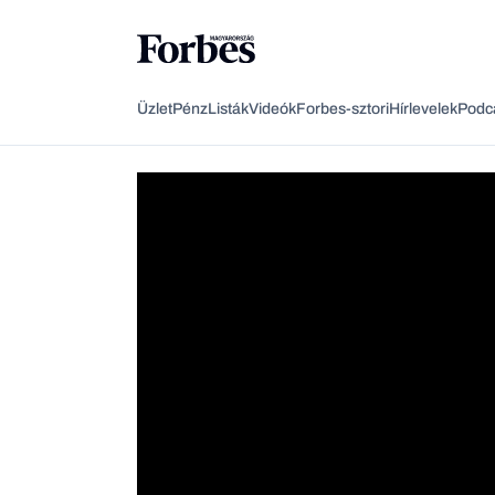
Üzlet
Pénz
Listák
Videók
Forbes-sztori
Hírlevelek
Podc