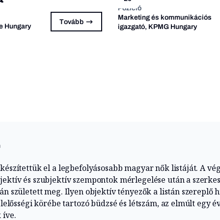
Pozíció
Marketing és kommunikációs
Tovább
e Hungary
igazgató, KPMG Hungary
n
készítettük el a legbefolyásosabb magyar nők listáját. A vé
jektív és szubjektív szempontok mérlegelése után a szerke
án született meg. Ilyen objektív tényezők a listán szereplő h
felelősségi körébe tartozó büdzsé és létszám, az elmúlt egy 
 íve.