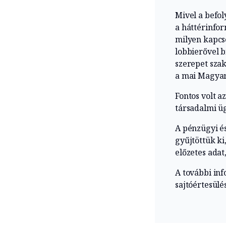
Mivel a befol
a háttérinfo
milyen kapcso
lobbierővel b
szerepet szak
a mai Magyaro
Fontos volt a
társadalmi ü
A pénzügyi és
gyűjtöttük ki
előzetes adat
A további inf
sajtóértesülé