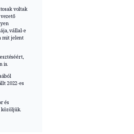
ntosak voltak
 vezető
lyen
ja, vállal-e
 mit jelent
esztéséért,
 is.
sából
llt 2022-es
r és
 közöljük.