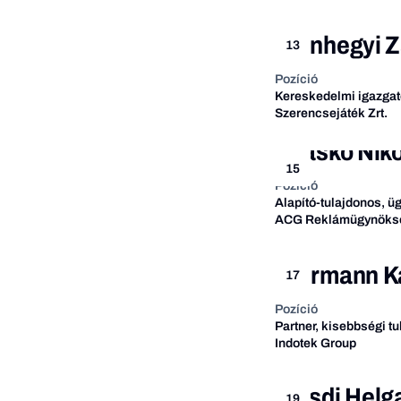
Bánhegyi Z
13
Pozíció
Kereskedelmi igazgat
Szerencsejáték Zrt.
Blaskó Niko
15
Pozíció
Alapító-tulajdonos, ü
ACG Reklámügynöks
Hermann K
17
Pozíció
Partner, kisebbségi t
Indotek Group
Sásdi Helg
19