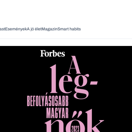
ast
Események
A jó élet
Magazin
Smart habits
Vagy fedezze fel a következő témákat
Üzlet
Pénz
Zöld
Legyél jobb!