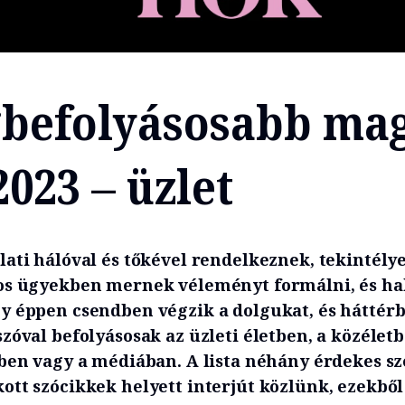
gbefolyásosabb ma
2023 – üzlet
lati hálóval és tőkével rendelkeznek, tekintély
os ügyekben mernek véleményt formálni, és hal
y éppen csendben végzik a dolgukat, és háttér
zóval befolyásosak az üzleti életben, a közéletb
tben vagy a médiában. A lista néhány érdekes sz
ott szócikkek helyett interjút közlünk, ezekből 