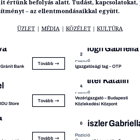
it értünk befolyás alatt. Tudást, kapcsolatokat,
esítményt ­­– az ellentmondásaikkal együtt.
ÜZLET
|
MÉDIA
|
KÖZÉLET
|
KULTÚRA
va
Balogh Gabriella
2
Pozíció
Tovább
 Gránit Bank
Igazgatósági tag – OTP
Walter Katalin
l
4
Pozíció
Vezérigazgató – Budapesti
Tovább
 ODU Store
Közlekedési Központ
a
Heiszler Gabriell
6
Pozíció
Tovább