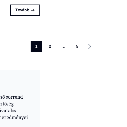
Tovább
1
2
…
5
gső sorrend
sztőség
ivatalos
év eredményei