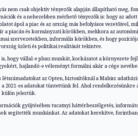
yás nem csak objektív tényezők alapján állapítható meg, fo
rmációk és a nehezebben mérhető tényezők is: hogy az adott
latot ápol a piac és az ország más befolyásos vezetőivel, mi
ír a piacán és kormányzati körökben, mekkora az autonómiá
mai szervezetekben, informális körökben, és hogy pozíciója
rszág üzleti és politikai realitását tekintve.
z is, hogy vállal-e plusz munkát, kockázatot a környezete fejl
gyekért, hajlandó-e véleményt formálni akár a cége nevében
 létszámadatokat az Opten, biztosítóknál a Mabisz adatbázi
, a 2021-es adatokat tüntettünk fel. Ahol rendelkezésünkre á
, külön jeleztük.
ormációk gyűjtésében tucatnyi háttérbeszélgetés, informáto
sek segítették munkánkat. Az adatokat kerekítve, forintban