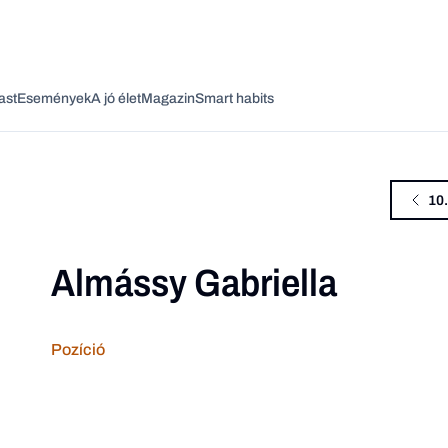
ast
Események
A jó élet
Magazin
Smart habits
10
Almássy Gabriella
Vagy fedezze fel a következő témákat
Üzlet
Pénz
Zöld
Legyél jobb!
Pozíció