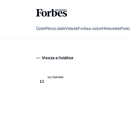
Üzlet
Pénz
Listák
Videók
Forbes-sztori
Hírlevelek
Podc
Vissza a listához
11