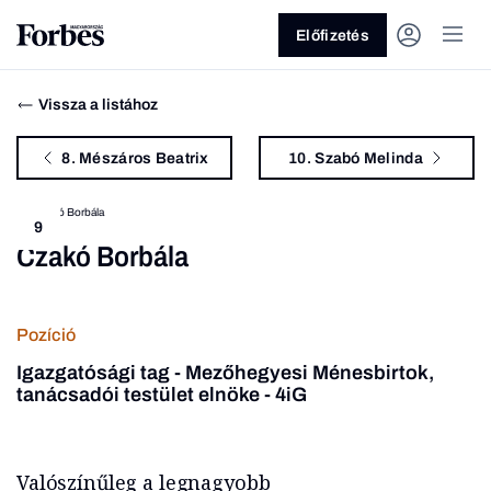
Előfizetés
Vissza a listához
8. Mészáros Beatrix
10. Szabó Melinda
9
Czakó Borbála
Vagy fedezze fel a következő
témákat
Pozíció
Üzlet
Pénz
Zöld
Legyél jobb!
Igazgatósági tag - Mezőhegyesi Ménesbirtok,
tanácsadói testület elnöke - 4iG
Valószínűleg a legnagyobb