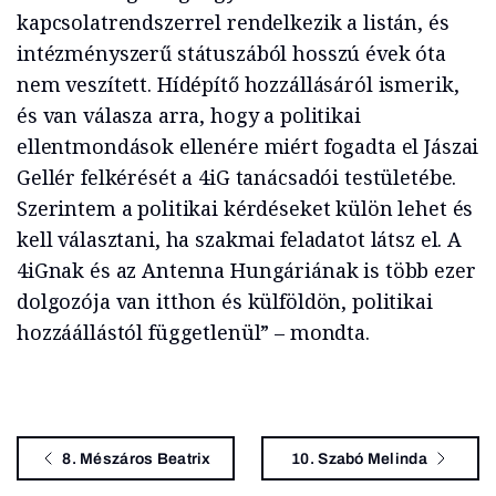
kapcsolatrendszerrel rendelkezik a listán, és
intézményszerű státuszából hosszú évek óta
nem veszített. Hídépítő hozzállásáról ismerik,
és van válasza arra, hogy a politikai
ellentmondások ellenére miért fogadta el Jászai
Gellér felkérését a 4iG tanácsadói testületébe.
Szerintem a politikai kérdéseket külön lehet és
kell választani, ha szakmai feladatot látsz el. A
4iGnak és az Antenna Hungáriának is több ezer
dolgozója van itthon és külföldön, politikai
hozzáállástól függetlenül” – mondta.
8. Mészáros Beatrix
10. Szabó Melinda