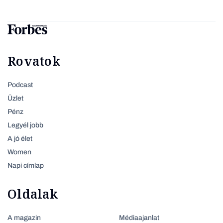
Rovatok
Podcast
Üzlet
Pénz
Legyél jobb
A jó élet
Women
Napi címlap
Oldalak
A magazin
Médiaajanlat