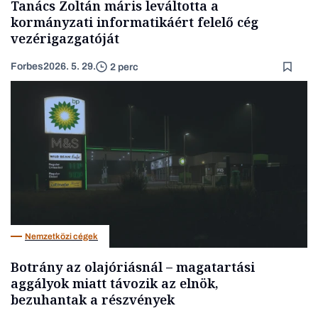
Tanács Zoltán máris leváltotta a
kormányzati informatikáért felelő cég
vezérigazgatóját
Forbes
2026. 5. 29.
2 perc
Nemzetközi cégek
Botrány az olajóriásnál – magatartási
aggályok miatt távozik az elnök,
bezuhantak a részvények