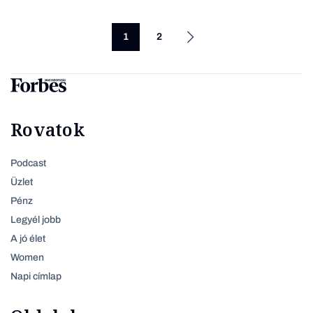
1
2
Rovatok
Podcast
Üzlet
Pénz
Legyél jobb
A jó élet
Women
Napi címlap