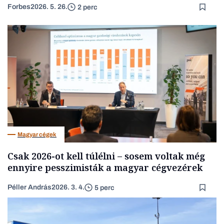
Forbes
2026. 5. 26.
2 perc
Magyar cégek
Csak 2026-ot kell túlélni – sosem voltak még
ennyire pesszimisták a magyar cégvezérek
Péller András
2026. 3. 4.
5 perc