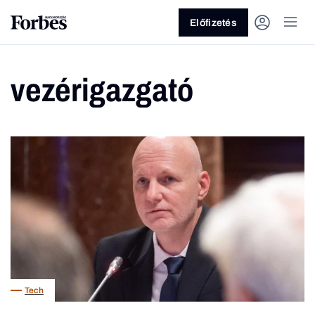
Előfizetés
vezérigazgató
Vagy fedezze fel a következő
témákat
Üzlet
Pénz
Zöld
Legyél jobb!
Tech