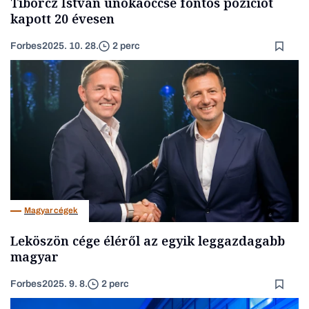
Tiborcz István unokaöccse fontos pozíciót
kapott 20 évesen
Forbes
2025. 10. 28.
2 perc
Magyar cégek
Leköszön cége éléről az egyik leggazdagabb
magyar
Forbes
2025. 9. 8.
2 perc