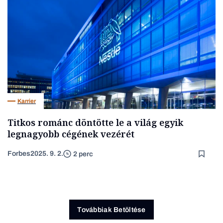
Karrier
Titkos románc döntötte le a világ egyik
legnagyobb cégének vezérét
Forbes
2025. 9. 2.
2 perc
Továbbiak Betöltése