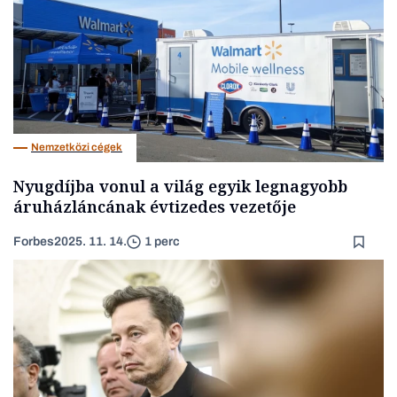
Nemzetközi cégek
Nyugdíjba vonul a világ egyik legnagyobb
áruházláncának évtizedes vezetője
Forbes
2025. 11. 14.
1 perc