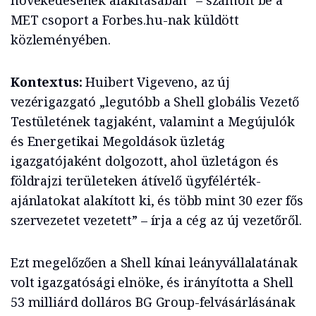
növekedésének alakításában” – számolt be a
MET csoport a Forbes.hu-nak küldött
közleményében.
Kontextus:
Huibert Vigeveno, az új
vezérigazgató „legutóbb a Shell globális Vezető
Testületének tagjaként, valamint a Megújulók
és Energetikai Megoldások üzletág
igazgatójaként dolgozott, ahol üzletágon és
földrajzi területeken átívelő ügyfélérték-
ajánlatokat alakított ki, és több mint 30 ezer fős
szervezetet vezetett” – írja a cég az új vezetőről.
Ezt megelőzően a Shell kínai leányvállalatának
volt igazgatósági elnöke, és irányította a Shell
53 milliárd dolláros BG Group-felvásárlásának