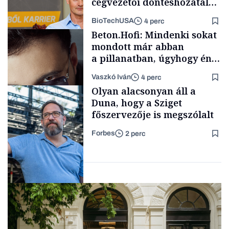
cégvezetői döntéshozatal
mögött
BioTechUSA
4 perc
Politika
Beton.Hofi: Mindenki sokat
mondott már abban
a pillanatban, úgyhogy én
a legsarkosabb
Vaszkó Iván
4 perc
gondolataimat akartam
Content Lab HUB
Olyan alacsonyan áll a
kimondani
Duna, hogy a Sziget
főszervezője is megszólalt
Forbes
2 perc
Forbes-sztori
Társadalom