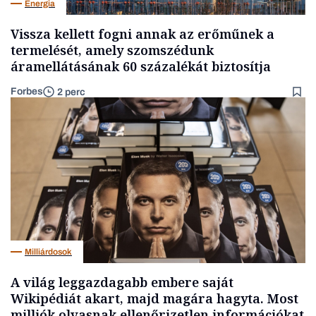
Energia
Vissza kellett fogni annak az erőműnek a
termelését, amely szomszédunk
áramellátásának 60 százalékát biztosítja
Forbes
2 perc
Milliárdosok
A világ leggazdagabb embere saját
Wikipédiát akart, majd magára hagyta. Most
milliók olvasnak ellenőrizetlen információkat