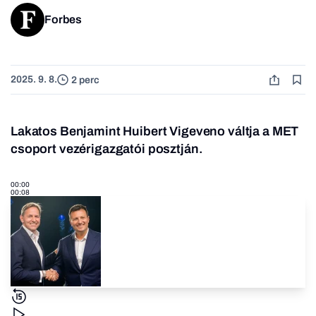
Forbes
2025. 9. 8.
2 perc
Lakatos Benjamint Huibert Vigeveno váltja a MET
csoport vezérigazgatói posztján.
00:00
00:08