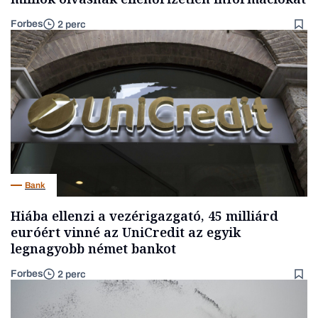
Forbes
2 perc
Bank
Hiába ellenzi a vezérigazgató, 45 milliárd
euróért vinné az UniCredit az egyik
legnagyobb német bankot
Forbes
2 perc