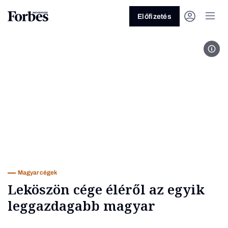
Előfizetés
Hui
Vagy fedezze fel a következő
témákat
Üzlet
Pénz
Zöld
Legyél jobb!
Magyar cégek
Leköszön cége éléről az egyik
leggazdagabb magyar