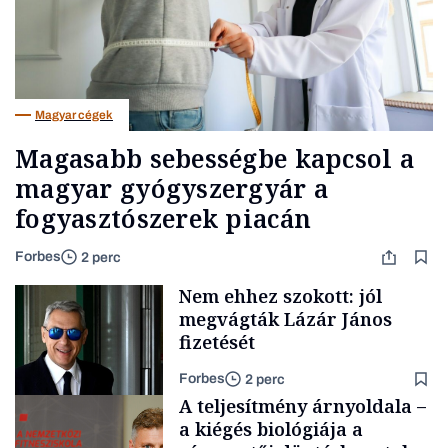
Magyar cégek
Magasabb sebességbe kapcsol a
magyar gyógyszergyár a
fogyasztószerek piacán
Forbes
2 perc
Nem ehhez szokott: jól
megvágták Lázár János
fizetését
Forbes
2 perc
A teljesítmény árnyoldala –
a kiégés biológiája a