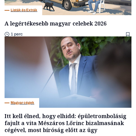
Listák és Extrák
A legértékesebb magyar celebek 2026
1 perc
Magyar cégek
Itt kell élned, hogy elhidd: épületrombolásig
fajult a vita Mészáros Lőrinc bizalmasának
cégével, most bíróság előtt az ügy