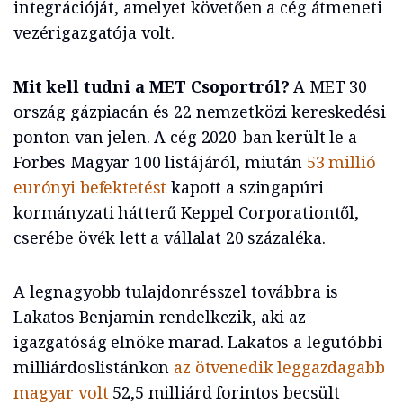
integrációját, amelyet követően a cég átmeneti
vezérigazgatója volt.
Mit kell tudni a MET Csoportról?
A MET 30
ország gázpiacán és 22 nemzetközi kereskedési
ponton van jelen. A cég 2020-ban került le a
Forbes Magyar 100 listájáról, miután
53 millió
eurónyi befektetést
kapott a szingapúri
kormányzati hátterű Keppel Corporationtől,
cserébe övék lett a vállalat 20 százaléka.
A legnagyobb tulajdonrésszel továbbra is
Lakatos Benjamin rendelkezik, aki az
igazgatóság elnöke marad. Lakatos a legutóbbi
milliárdoslistánkon
az ötvenedik leggazdagabb
magyar volt
52,5 milliárd forintos becsült