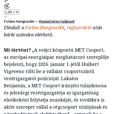
Forbes Hangoscikk
—
Regisztrálj és hallgasd!
Elindult a
Forbes Hangoscikk
,
regisztráció
után
bárki számára elérhető.
Mi történt?
„A svájci központú MET Csoport,
az európai energiaipar meghatározó szereplője
bejelenti, hogy 2026. január 1-jétől Huibert
Vigeveno tölti be a vállalat csoportszintű
vezérigazgatói pozícióját. Lakatos
Benjamin, a MET Csoport irányító tulajdonosa
és jelenlegi vezérigazgatója az igazgatóság
elnökeként folytatja munkáját, és továbbra is
aktív szerepet vállal a cégcsoport víziójának és