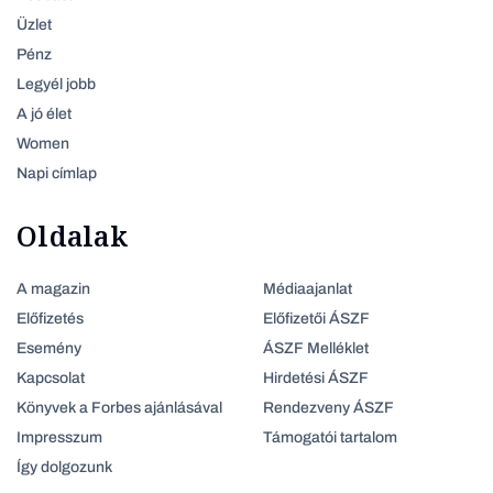
Üzlet
Pénz
Legyél jobb
A jó élet
Women
Napi címlap
Oldalak
A magazin
Médiaajanlat
Előfizetés
Előfizetői ÁSZF
Esemény
ÁSZF Melléklet
Kapcsolat
Hirdetési ÁSZF
Könyvek a Forbes ajánlásával
Rendezveny ÁSZF
Impresszum
Támogatói tartalom
Így dolgozunk