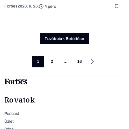
Forbes
2026. 6. 26.
4 perc
Továbbiak Betöltése
1
2
…
16
Rovatok
Podcast
Üzlet