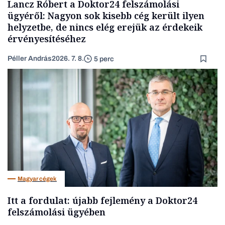
Lancz Róbert a Doktor24 felszámolási
ügyéről: Nagyon sok kisebb cég került ilyen
helyzetbe, de nincs elég erejük az érdekeik
érvényesítéséhez
Péller András
2026. 7. 8.
5 perc
Magyar cégek
Itt a fordulat: újabb fejlemény a Doktor24
felszámolási ügyében