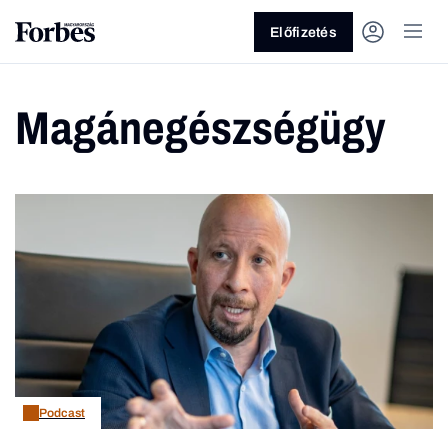
Előfizetés
Magánegészségügy
Vagy fedezze fel a következő
témákat
Üzlet
Pénz
Zöld
Legyél jobb!
Podcast