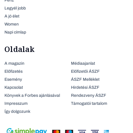
Pénz
Legyél jobb
A jó élet
Women
Napi címlap
Oldalak
A magazin
Médiaajanlat
Előfizetés
Előfizetői ÁSZF
Esemény
ÁSZF Melléklet
Kapcsolat
Hirdetési ÁSZF
Könyvek a Forbes ajánlásával
Rendezveny ÁSZF
Impresszum
Támogatói tartalom
Így dolgozunk