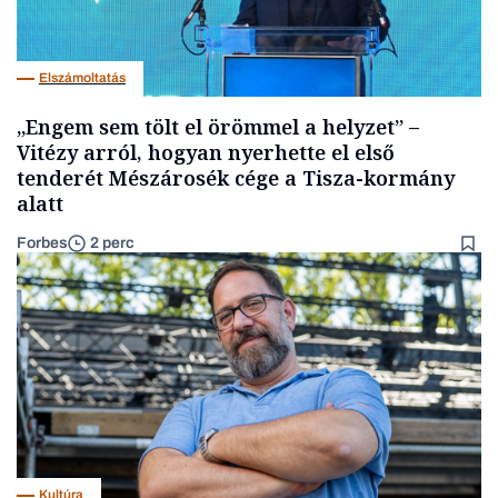
Elszámoltatás
„Engem sem tölt el örömmel a helyzet” –
Vitézy arról, hogyan nyerhette el első
tenderét Mészárosék cége a Tisza-kormány
alatt
Forbes
2 perc
Kultúra