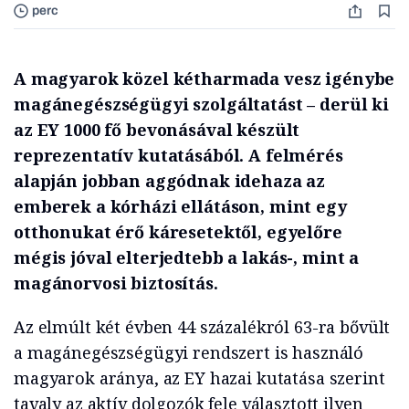
perc
A magyarok közel kétharmada vesz igénybe
magánegészségügyi szolgáltatást – derül ki
az EY 1000 fő bevonásával készült
reprezentatív kutatásából. A felmérés
alapján jobban aggódnak idehaza az
emberek a kórházi ellátáson, mint egy
otthonukat érő káresetektől, egyelőre
mégis jóval elterjedtebb a lakás-, mint a
magánorvosi biztosítás.
Az elmúlt két évben 44 százalékról 63-ra bővült
a magánegészségügyi rendszert is használó
magyarok aránya, az EY hazai kutatása szerint
tavaly az aktív dolgozók fele választott ilyen