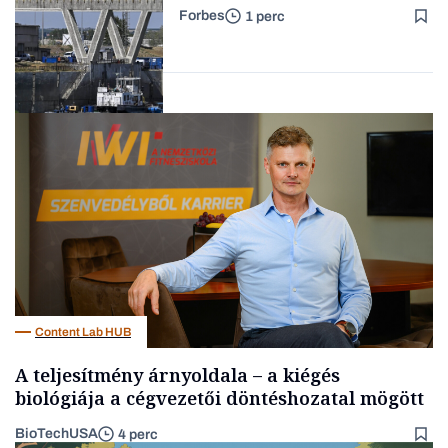
újraindításáról
Forbes
1 perc
Forbes-sztori
Energia
Content Lab HUB
A teljesítmény árnyoldala – a kiégés
biológiája a cégvezetői döntéshozatal mögött
BioTechUSA
4 perc