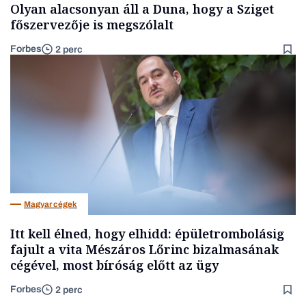
Olyan alacsonyan áll a Duna, hogy a Sziget
főszervezője is megszólalt
Forbes
2 perc
Magyar cégek
Itt kell élned, hogy elhidd: épületrombolásig
fajult a vita Mészáros Lőrinc bizalmasának
cégével, most bíróság előtt az ügy
Forbes
2 perc