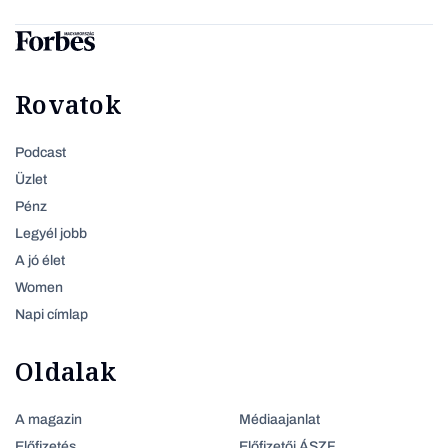
Rovatok
Podcast
Üzlet
Pénz
Legyél jobb
A jó élet
Women
Napi címlap
Oldalak
A magazin
Médiaajanlat
Előfizetés
Előfizetői ÁSZF