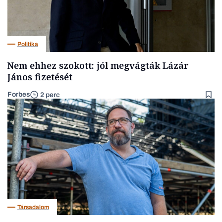
Politika
Nem ehhez szokott: jól megvágták Lázár
János fizetését
Forbes
2 perc
Társadalom