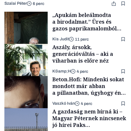
Szalai Péter
6 perc
„Apukám beleálmodta
a birodalmat.” Üres és
gazos paprikamalomból
lett az igazi családi
Kis Judit
11 perc
fűszersztori
Aszály, ársokk,
generációváltás – aki a
viharban is előre néz
K&amp;H
4 perc
Családi
Beton.Hofi: Mindenki sokat
vállalkozások
mondott már abban
a pillanatban, úgyhogy én
a legsarkosabb
Vaszkó Iván
4 perc
gondolataimat akartam
TÁMOGATÓI
A gazdaság nem bírná ki –
TARTALOM
kimondani
Magyar Péternek nincsenek
jó hírei Paks