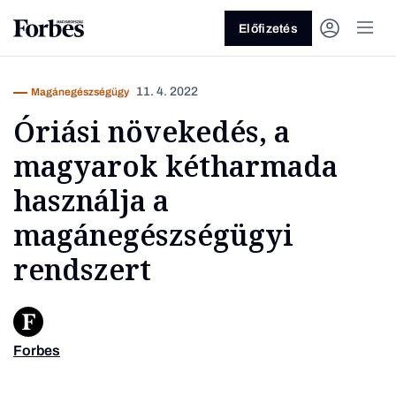
Előfizetés
11. 4. 2022
Magánegészségügy
Óriási növekedés, a
magyarok kétharmada
használja a
magánegészségügyi
Vagy fedezze fel a következő
rendszert
témákat
Üzlet
Pénz
Zöld
Legyél jobb!
Forbes