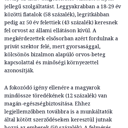
jellegű szolgáltatást. Leggyakrabban a 18-29 év
közötti fiatalok (58 százalék), legritkábban
pedig az 50 év felettiek (43 százalék) keresnek
fel orvost az állami ellátáson kívül. A
megkérdezettek elsősorban azért fordulnak a
privát szektor felé, mert gyorsasággal,
kölcsönös bizalmon alapúló orvos-beteg
kapcsolattal és minőségi környezettel
azonosítják.
A fokozódó igény ellenére a magyarok
mindössze töredékének (12 százalék) van
magán-egészségbiztosítása. Ehhez
legjellemzőbben továbbra is a munkáltatók
által kötött szerződéseken keresztül jutnak
hozzá az emberek (50 százalék). A felmérés