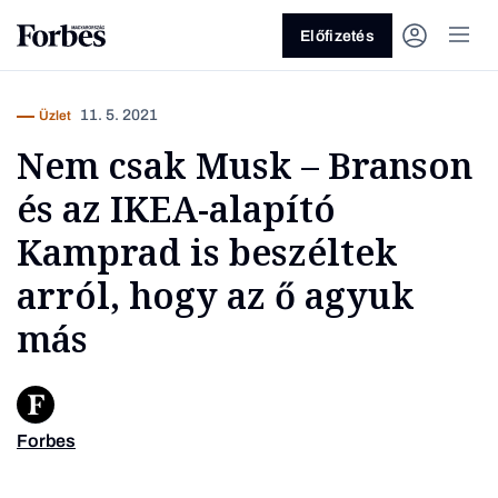
Előfizetés
11. 5. 2021
Üzlet
Nem csak Musk – Branson
és az IKEA-alapító
Kamprad is beszéltek
arról, hogy az ő agyuk
Vagy fedezze fel a következő
más
témákat
Üzlet
Pénz
Zöld
Legyél jobb!
Forbes
Richard 