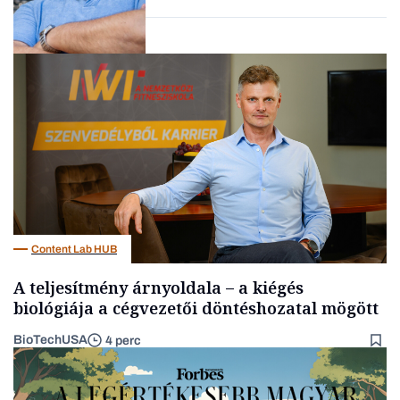
Kultúra
Content Lab HUB
A teljesítmény árnyoldala – a kiégés
biológiája a cégvezetői döntéshozatal mögött
BioTechUSA
4 perc