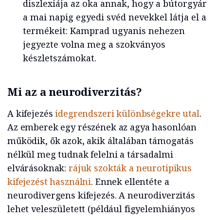
diszlexiája az oka annak, hogy a bútorgyár
a mai napig egyedi svéd nevekkel látja el a
termékeit: Kamprad ugyanis nehezen
jegyezte volna meg a szokványos
készletszámokat.
Mi az a neurodiverzitás?
A kifejezés
idegrendszeri különbségekre utal
.
Az emberek egy részének az agya hasonlóan
működik, ők azok, akik általában támogatás
nélkül meg tudnak felelni a társadalmi
elvárásoknak:
rájuk szokták a neurotipikus
kifejezést használni
. Ennek ellentéte a
neurodivergens kifejezés. A neurodiverzitás
lehet veleszületett (például figyelemhiányos