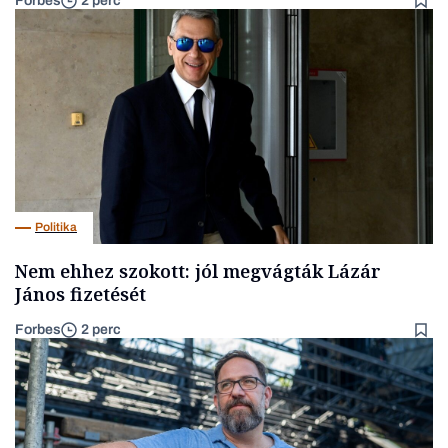
Forbes
2 perc
Politika
Nem ehhez szokott: jól megvágták Lázár
János fizetését
Forbes
2 perc