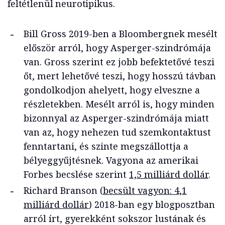
feltétlenül neurotipikus.
Bill Gross 2019-ben a Bloombergnek mesélt
először arról, hogy Asperger-szindrómája
van. Gross szerint ez jobb befektetővé teszi
őt, mert lehetővé teszi, hogy hosszú távban
gondolkodjon ahelyett, hogy elveszne a
részletekben. Mesélt arról is, hogy minden
bizonnyal az Asperger-szindrómája miatt
van az, hogy nehezen tud szemkontaktust
fenntartani, és szinte megszállottja a
bélyeggyűjtésnek. Vagyona az amerikai
Forbes becslése szerint
1,5 milliárd dollár
.
Richard Branson (
becsült vagyon: 4,1
milliárd dollár
) 2018-ban egy blogposztban
arról írt, gyerekként sokszor lustának és