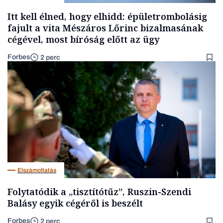
Itt kell élned, hogy elhidd: épületrombolásig
fajult a vita Mészáros Lőrinc bizalmasának
cégével, most bíróság előtt az ügy
Forbes
2 perc
Elszámoltatás
Folytatódik a „tisztítótűz”, Ruszin-Szendi
Balásy egyik cégéről is beszélt
Forbes
2 perc