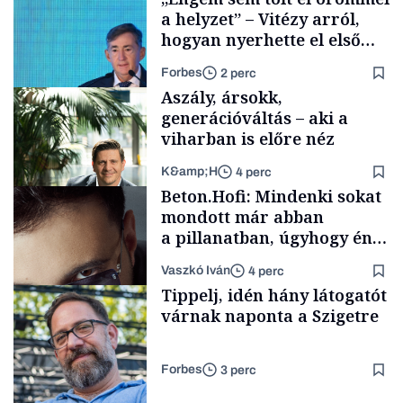
a helyzet” – Vitézy arról,
hogyan nyerhette el első
tenderét Mészárosék cége a
Forbes
2 perc
Tisza-kormány alatt
Aszály, ársokk,
generációváltás – aki a
viharban is előre néz
K&amp;H
4 perc
Elszámoltatás
Beton.Hofi: Mindenki sokat
mondott már abban
a pillanatban, úgyhogy én
a legsarkosabb
Vaszkó Iván
4 perc
gondolataimat akartam
TÁMOGATÓI
Tippelj, idén hány látogatót
TARTALOM
kimondani
várnak naponta a Szigetre
Forbes
3 perc
Forbes-sztori