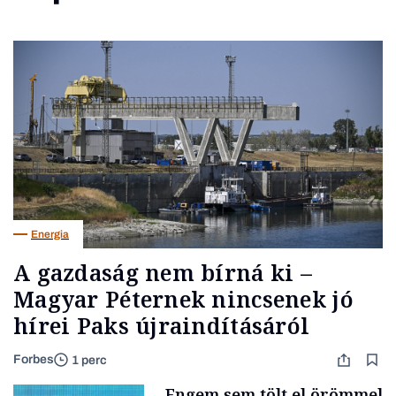
Energia
A gazdaság nem bírná ki –
Magyar Péternek nincsenek jó
hírei Paks újraindításáról
Forbes
1 perc
„Engem sem tölt el örömmel