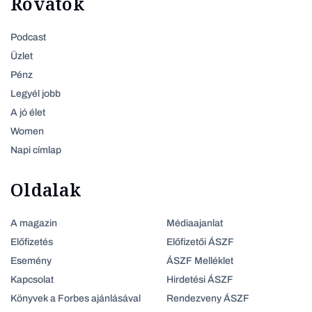
Rovatok
Podcast
Üzlet
Pénz
Legyél jobb
A jó élet
Women
Napi címlap
Oldalak
A magazin
Médiaajanlat
Előfizetés
Előfizetői ÁSZF
Esemény
ÁSZF Melléklet
Kapcsolat
Hirdetési ÁSZF
Könyvek a Forbes ajánlásával
Rendezveny ÁSZF