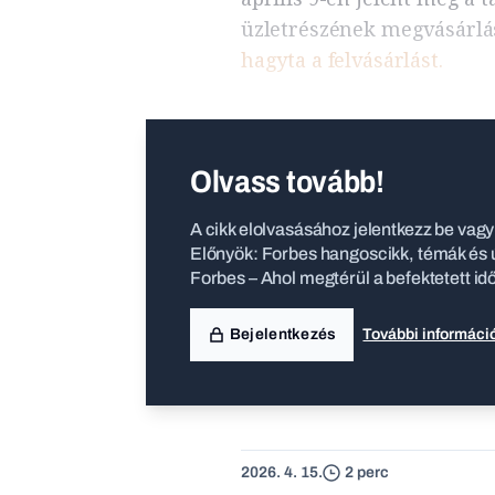
üzletrészének megvásárlás
hagyta a felvásárlást.
Olvass tovább!
A cikk elolvasásához jelentkezz be vagy 
Előnyök: Forbes hangoscikk, témák és ú
Forbes – Ahol megtérül a befektetett id
Bejelentkezés
További informáci
2026. 4. 15.
2 perc