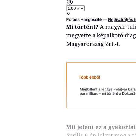
Forbes Hangoscikk
—
Regisztrálj és 
Mi történt?
A magyar tul
megvette a képalkotó diagn
Magyarország Zrt.-t.
Több ebből
Megbillent a lengyel-magyar bará
pár milliárd – mi történt a Doktor
Mit jelent ez a gyakorl
április 9-én jelent meg a t