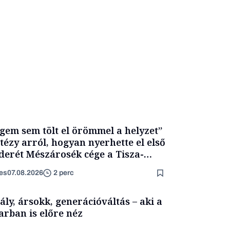
gem sem tölt el örömmel a helyzet”
itézy arról, hogyan nyerhette el első
derét Mészárosék cége a Tisza-
mány alatt
es
07.08.2026
2 perc
ály, ársokk, generációváltás – aki a
arban is előre néz