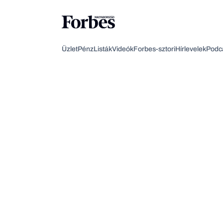
Üzlet
Pénz
Listák
Videók
Forbes-sztori
Hírlevelek
Podc