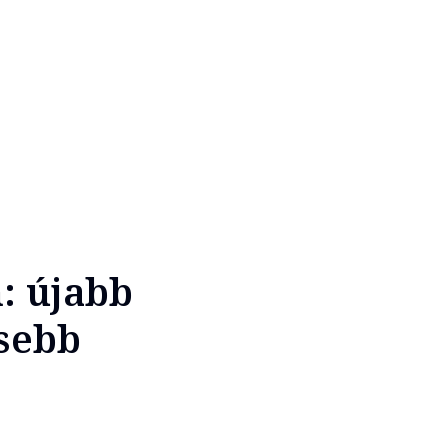
: újabb
esebb