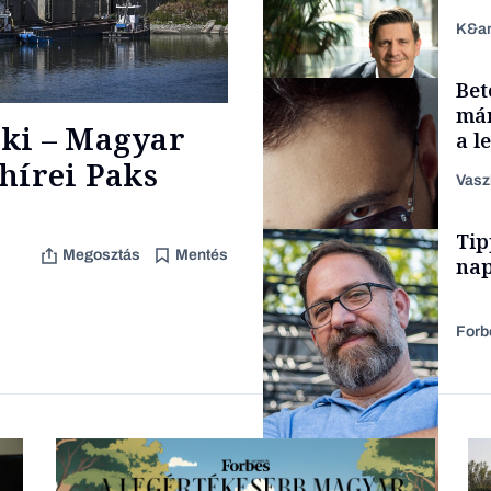
K&a
Bet
Elszámoltatás
már
ki – Magyar
a l
aka
hírei Paks
Vasz
TÁMOGATÓI
Tip
TARTALOM
Megosztás
Mentés
nap
Forb
Forbes-sztori