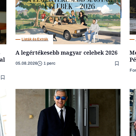
Kultúra
Listák és Extrák
s
A legértékesebb magyar celebek 2026
Me
al
Pé
05.08.2026
1 perc
Fo