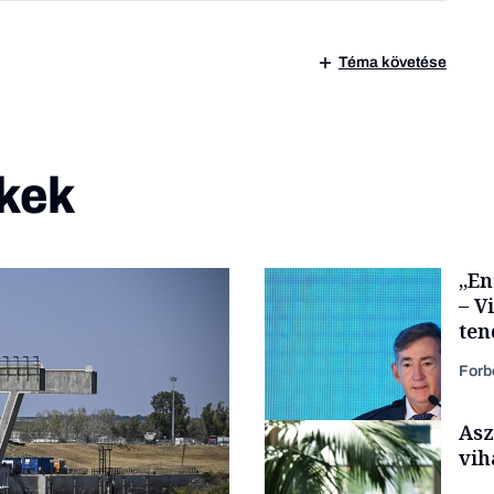
Téma követése
kek
„En
– V
ten
kor
Forb
Asz
vih