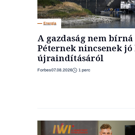
Energia
A gazdaság nem bírná 
Péternek nincsenek jó 
újraindításáról
Forbes
07.08.2026
1 perc