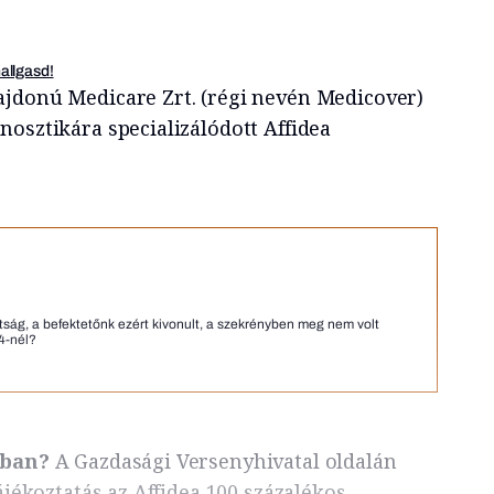
hallgasd!
ajdonú Medicare Zrt. (régi nevén Medicover)
osztikára specializálódott Affidea
tság, a befektetőnk ezért kivonult, a szekrényben meg nem volt
24-nél?
atban?
A Gazdasági Versenyhivatal oldalán
ájékoztatás az Affidea 100 százalékos