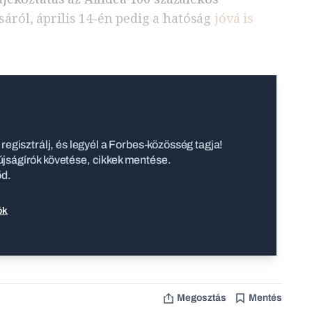
áról, április 14-én pedig a hatóság
jóvá is
regisztrálj, és legyél a Forbes-közösség tagja!
jságírók követése, cikkek mentése.
őd.
ók
Megosztás
Mentés