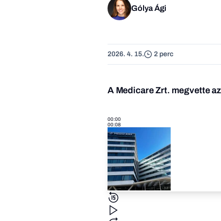
Gólya Ági
2026. 4. 15.
2 perc
A Medicare Zrt. megvette a
00:00
00:08