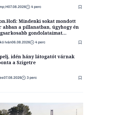
mp;H
07.08.2026
4 perc
on.Hofi: Mindenki sokat mondott
 abban a pillanatban, úgyhogy én
egsarkosabb gondolataimat
rtam kimondani
kó Iván
06.08.2026
4 perc
pelj, idén hány látogatót várnak
onta a Szigetre
es
07.08.2026
3 perc