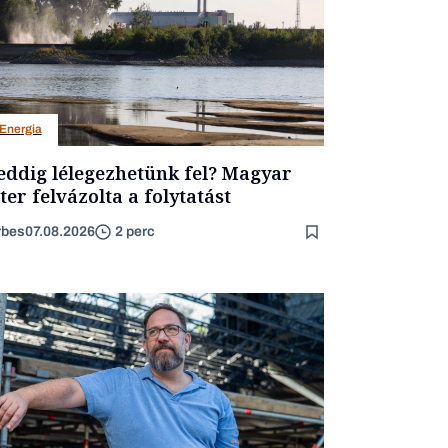
Energia
ddig lélegezhetünk fel? Magyar
ter felvázolta a folytatást
rbes
07.08.2026
2 perc