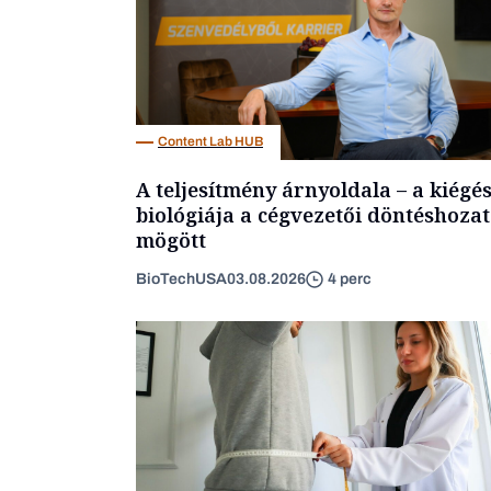
Content Lab HUB
A teljesítmény árnyoldala – a kiégé
biológiája a cégvezetői döntéshozat
mögött
BioTechUSA
03.08.2026
4 perc