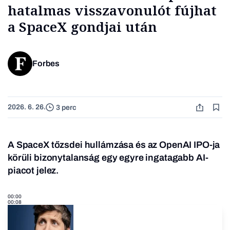
hatalmas visszavonulót fújhat
a SpaceX gondjai után
Forbes
2026. 6. 26.
3 perc
A SpaceX tőzsdei hullámzása és az OpenAI IPO-ja
körüli bizonytalanság egy egyre ingatagabb AI-
piacot jelez.
00:00
00:08