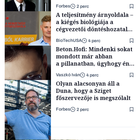
Forbes
2 perc
A teljesítmény árnyoldala –
a kiégés biológiája a
cégvezetői döntéshozatal
mögött
BioTechUSA
4 perc
Politika
Beton.Hofi: Mindenki sokat
mondott már abban
a pillanatban, úgyhogy én
a legsarkosabb
Vaszkó Iván
4 perc
gondolataimat akartam
Content Lab HUB
Olyan alacsonyan áll a
kimondani
Duna, hogy a Sziget
főszervezője is megszólalt
Forbes
2 perc
Forbes-sztori