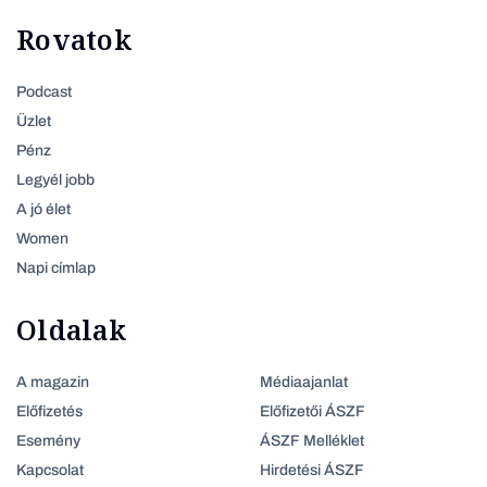
Rovatok
Podcast
Üzlet
Pénz
Legyél jobb
A jó élet
Women
Napi címlap
Oldalak
A magazin
Médiaajanlat
Előfizetés
Előfizetői ÁSZF
Esemény
ÁSZF Melléklet
Kapcsolat
Hirdetési ÁSZF