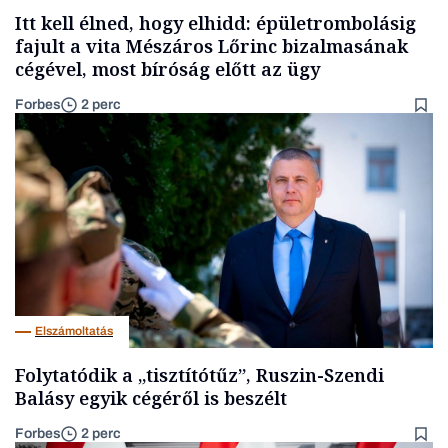
Itt kell élned, hogy elhidd: épületrombolásig
fajult a vita Mészáros Lőrinc bizalmasának
cégével, most bíróság előtt az ügy
Forbes
2 perc
Elszámoltatás
Folytatódik a „tisztítótűz”, Ruszin-Szendi
Balásy egyik cégéről is beszélt
Forbes
2 perc