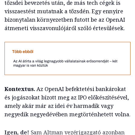
tőzsdei bevezetés után, de más tech cégek is
visszaestést mutatnak a tőzsdén. Egy ennyire
bizonytalan környezetben futott be az OpenAI
átmeneti visszavonulójáról szóló értesülések.
Több ebből
Az AI átírta a világ legnagyobb vállalatainak erősorrendjét – két
magyar is van köztük
Kontextus.
Az OpenAI befektetési bankárokat
és jogászokat bízott meg az IPO előkészítésével,
amely akár már az idei év harmadik vagy
negyedik negyedévében megtörténhetett volna.
Igen, de!
Sam Altman vezérigazgató azonban