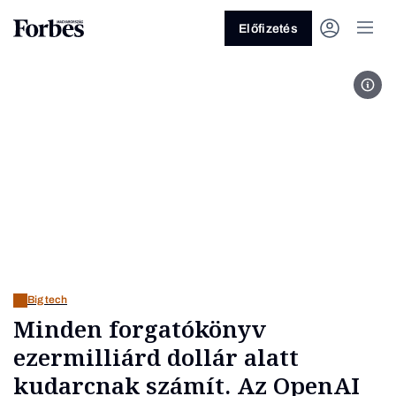
Előfizetés
Fotó
Vagy fedezze fel a következő
témákat
Üzlet
Pénz
Zöld
Legyél jobb!
Big tech
Minden forgatókönyv
ezermilliárd dollár alatt
kudarcnak számít. Az OpenAI