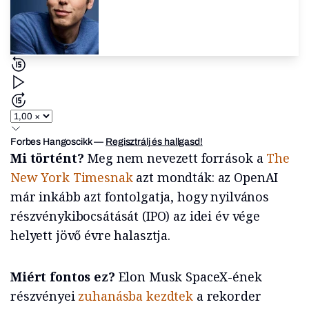
Forbes Hangoscikk
—
Regisztrálj és hallgasd!
Mi történt?
Meg nem nevezett források a
The
New York Timesnak
azt mondták: az OpenAI
már inkább azt fontolgatja, hogy nyilvános
részvénykibocsátását (IPO) az idei év vége
helyett jövő évre halasztja.
Miért fontos ez?
Elon Musk SpaceX-ének
részvényei
zuhanásba kezdtek
a rekorder