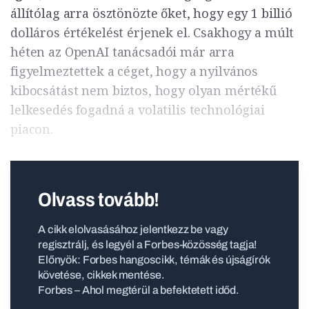
állítólag arra ösztönözte őket, hogy egy 1 billió
dolláros értékelést érjenek el. Csakhogy a múlt
héten az OpenAI tanácsadói már arra
figyelmeztettek a céget, hogy a nyilvános
kibocsátást nem biztos, hogy olyan mértékű
lelkesedés fogadná a volatilis technológiai
piacon.
Olvass tovább!
A cikk elolvasásához jelentkezz be vagy
regisztrálj, és legyél a Forbes-közösség tagja!
Előnyök: Forbes hangoscikk, témák és újságírók
követése, cikkek mentése.
Forbes – Ahol megtérül a befektetett időd.