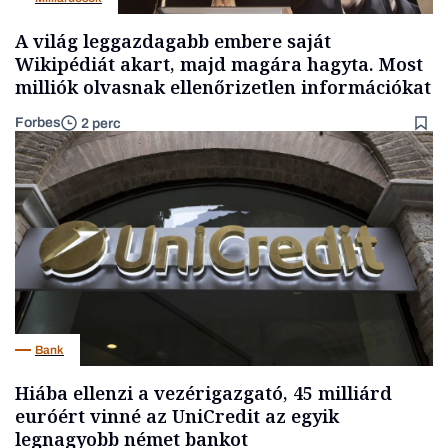
A világ leggazdagabb embere saját
Wikipédiát akart, majd magára hagyta. Most
milliók olvasnak ellenőrizetlen információkat
Forbes
2 perc
Bank
Hiába ellenzi a vezérigazgató, 45 milliárd
euróért vinné az UniCredit az egyik
legnagyobb német bankot