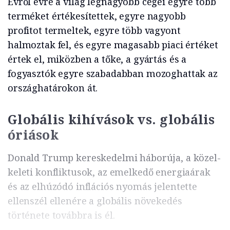
Évről évre a világ legnagyobb cégei egyre több
terméket értékesítettek, egyre nagyobb
profitot termeltek, egyre több vagyont
halmoztak fel, és egyre magasabb piaci értéket
értek el, miközben a tőke, a gyártás és a
fogyasztók egyre szabadabban mozoghattak az
országhatárokon át.
Globális kihívások vs. globális
óriások
Donald Trump kereskedelmi háborúja, a közel-
keleti konfliktusok, az emelkedő energiaárak
és az elhúzódó inflációs nyomás jelentette
ellenszél ellenére a globális növekedés
története továbbra is él.