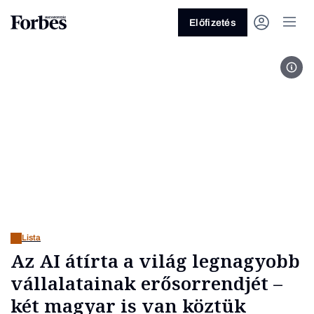
Előfizetés
Nvid
Vagy fedezze fel a következő
témákat
Üzlet
Pénz
Zöld
Legyél jobb!
Lista
Az AI átírta a világ legnagyobb
vállalatainak erősorrendjét –
két magyar is van köztük