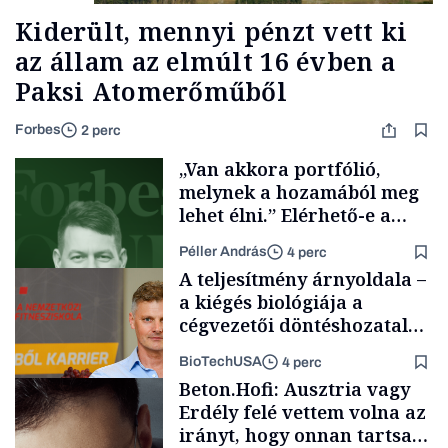
Kiderült, mennyi pénzt vett ki
az állam az elmúlt 16 évben a
Paksi Atomerőműből
Forbes
2 perc
„Van akkora portfólió,
melynek a hozamából meg
lehet élni.” Elérhető-e a
passzív jövedelem és az
Péller András
4 perc
anyagi függetlenség?
A teljesítmény árnyoldala –
a kiégés biológiája a
cégvezetői döntéshozatal
mögött
BioTechUSA
4 perc
Podcast
Beton.Hofi: Ausztria vagy
Erdély felé vettem volna az
irányt, hogy onnan tartsam