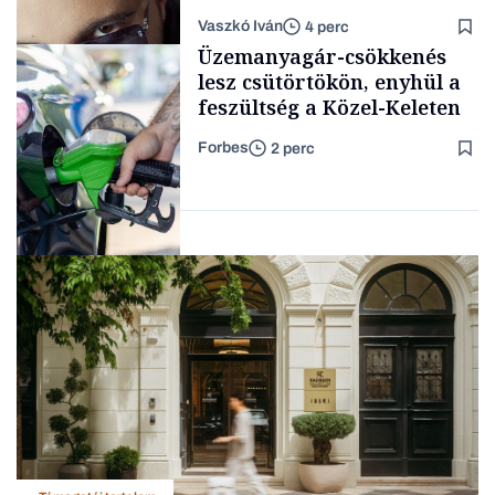
lélegeztetőgépen a magyar
Vaszkó Iván
4 perc
zenét
Content Lab HUB
Üzemanyagár-csökkenés
lesz csütörtökön, enyhül a
feszültség a Közel-Keleten
Forbes
2 perc
Forbes-sztori
Energia