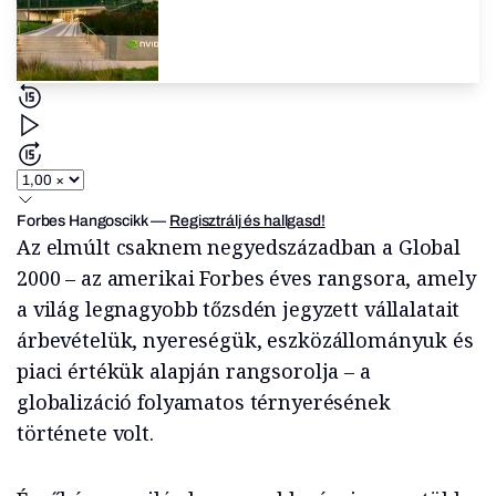
Forbes Hangoscikk
—
Regisztrálj és hallgasd!
Az elmúlt csaknem negyedszázadban a Global
2000 – az amerikai Forbes éves rangsora, amely
a világ legnagyobb tőzsdén jegyzett vállalatait
árbevételük, nyereségük, eszközállományuk és
piaci értékük alapján rangsorolja – a
globalizáció folyamatos térnyerésének
története volt.