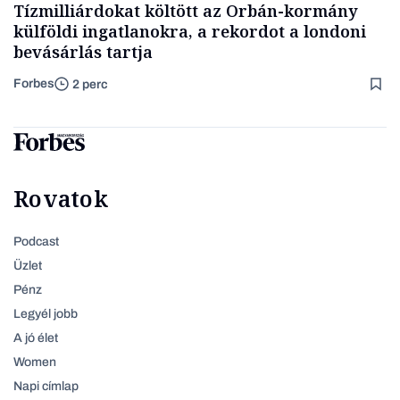
Tízmilliárdokat költött az Orbán-kormány
külföldi ingatlanokra, a rekordot a londoni
bevásárlás tartja
Forbes
2 perc
Rovatok
Podcast
Üzlet
Pénz
Legyél jobb
A jó élet
Women
Napi címlap