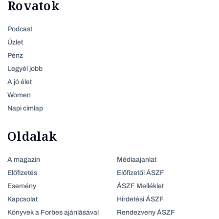
Rovatok
Podcast
Üzlet
Pénz
Legyél jobb
A jó élet
Women
Napi címlap
Oldalak
A magazin
Médiaajanlat
Előfizetés
Előfizetői ÁSZF
Esemény
ÁSZF Melléklet
Kapcsolat
Hirdetési ÁSZF
Könyvek a Forbes ajánlásával
Rendezveny ÁSZF