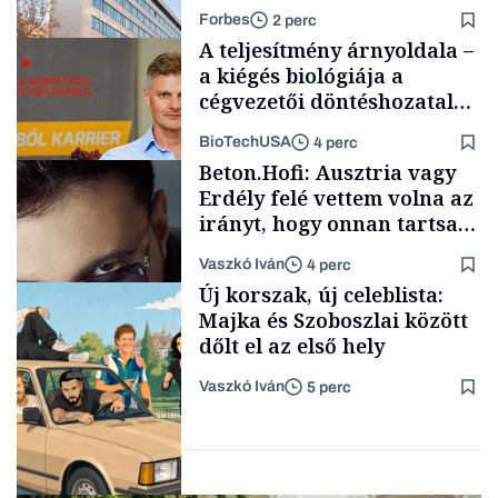
cégétől
Forbes
2 perc
A teljesítmény árnyoldala –
a kiégés biológiája a
cégvezetői döntéshozatal
mögött
BioTechUSA
4 perc
Társadalom
Beton.Hofi: Ausztria vagy
Erdély felé vettem volna az
irányt, hogy onnan tartsam
lélegeztetőgépen a magyar
Vaszkó Iván
4 perc
zenét
Content Lab HUB
Új korszak, új celeblista:
Majka és Szoboszlai között
dőlt el az első hely
Vaszkó Iván
5 perc
Forbes-sztori