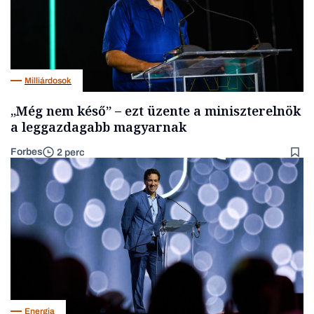
Milliárdosok
„Még nem késő” – ezt üzente a miniszterelnök
a leggazdagabb magyarnak
Forbes
2 perc
Energia