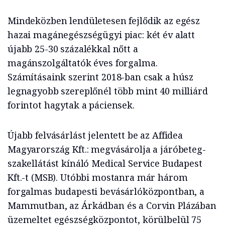
Mindeközben lendületesen fejlődik az egész
hazai magánegészségügyi piac: két év alatt
újabb 25-30 százalékkal nőtt a
magánszolgáltatók éves forgalma.
Számításaink szerint 2018-ban csak a húsz
legnagyobb szereplőnél több mint 40 milliárd
forintot hagytak a páciensek.
Újabb felvásárlást jelentett be az Affidea
Magyarország Kft.: megvásárolja a járóbeteg-
szakellátást kínáló Medical Service Budapest
Kft.-t (MSB). Utóbbi mostanra már három
forgalmas budapesti bevásárlóközpontban, a
Mammutban, az Árkádban és a Corvin Plázában
üzemeltet egészségközpontot, körülbelül 75