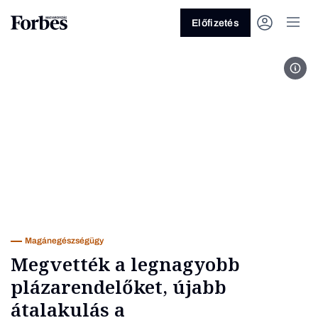
Előfizetés
Cor
Vagy fedezze fel a következő
témákat
Üzlet
Pénz
Zöld
Legyél jobb!
Magánegészségügy
Megvették a legnagyobb
plázarendelőket, újabb
átalakulás a