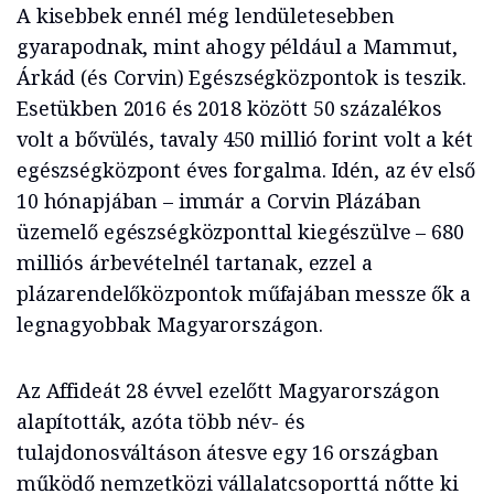
A kisebbek ennél még lendületesebben
gyarapodnak, mint ahogy például a Mammut,
Árkád (és Corvin) Egészségközpontok is teszik.
Esetükben 2016 és 2018 között 50 százalékos
volt a bővülés, tavaly 450 millió forint volt a két
egészségközpont éves forgalma. Idén, az év első
10 hónapjában – immár a Corvin Plázában
üzemelő egészségközponttal kiegészülve – 680
milliós árbevételnél tartanak, ezzel a
plázarendelőközpontok műfajában messze ők a
legnagyobbak Magyarországon.
Az Affideát 28 évvel ezelőtt Magyarországon
alapították, azóta több név- és
tulajdonosváltáson átesve egy 16 országban
működő nemzetközi vállalatcsoporttá nőtte ki