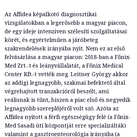
Az Affidea képalkotó diagnosztikai
vizsgálatokban a legerősebb a magyar piacon,
de egy ideje intenzíven szélesíti szolgáltatásai
körét, és egyértelműen a járóbeteg
szakrendelések irányába nyit. Nem ez az első
felvásárlása a magyar piacon: 2018-ban a Főnix-
Med Zrt.-t és leányvállalatát, a Főnix Medical
Center Kft.-t vették meg. Leitner György akkor
az addigi legnagyobb, szakmai befektető által
végrehajtott tranzakcióról beszélt, ami
reálisnak is tűnt, hiszen a piac első és negyedik
legnagyobb szereplőjéről volt szó. Azóta az
Affidea nyitott a férfi egészségügy felé (a Főnix-
Med Sasadi úti központját erre specializálták)
valamint a gasztroenteorológia irányába (a