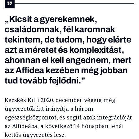
„Kicsit a gyerekemnek,
családomnak, fél karomnak
tekintem, de tudom, hogy elérte
azt a méretet és komplexitást,
ahonnan el kell engednem, mert
az Affidea kezében még jobban
tud tovább fejlődni.”
Kecskés Kitti 2020. december végéig még
ügyvezetőként irányítja a három
egészségközpontot, és segíti azok integrációját
az Affideába, a következő 14 hónapban tehát
kettős ügyvezetés lesz.