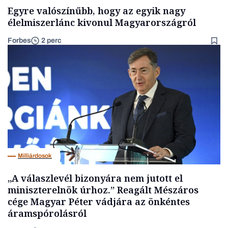
Egyre valószínűbb, hogy az egyik nagy
élelmiszerlánc kivonul Magyarországról
Forbes
2 perc
Milliárdosok
„A válaszlevél bizonyára nem jutott el
miniszterelnök úrhoz.” Reagált Mészáros
cége Magyar Péter vádjára az önkéntes
áramspórolásról