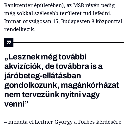
Bankcenter épületében), az MSB révén pedig
még sokkal szélesebb területet tud lefedni.
Immár országosan 15, Budapesten 8 központtal
rendelkezik.
„Lesznek még további
akvizíciók, de továbbra is a
járóbeteg-ellátásban
gondolkozunk, magánkórházat
nem tervezünk nyitni vagy
venni”
– mondta el Leitner György a Forbes kérdésére.