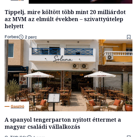
Tippelj, mire költött több mint 20 milliárdot
az MVM az elmúlt években – szivattyútelep
helyett
Forbes
2 perc
Gasztró
A spanyol tengerparton nyitott éttermet a
magyar családi vállalkozás