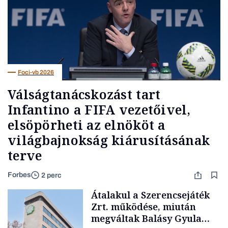
Foci-vb 2026
Válságtanácskozást tart
Infantino a FIFA vezetőivel,
elsöpörheti az elnököt a
világbajnokság kiárusításának
terve
Forbes
2 perc
Átalakul a Szerencsejáték
Zrt. működése, miután
megváltak Balásy Gyula