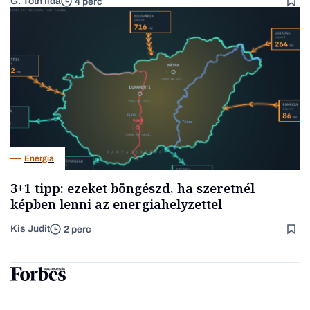
G. Tóth Ilda
4 perc
Energia
3+1 tipp: ezeket böngészd, ha szeretnél
képben lenni az energiahelyzettel
Kis Judit
2 perc