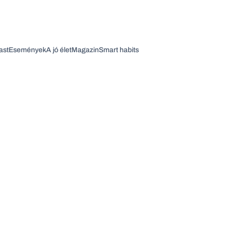
ast
Események
A jó élet
Magazin
Smart habits
Vagy fedezze fel a következő témákat
Üzlet
Pénz
Zöld
Legyél jobb!