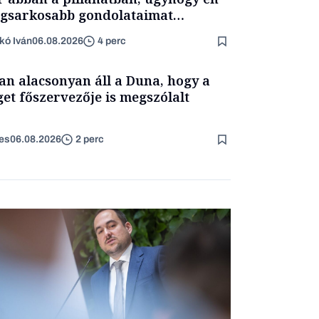
egsarkosabb gondolataimat
rtam kimondani
kó Iván
06.08.2026
4 perc
an alacsonyan áll a Duna, hogy a
get főszervezője is megszólalt
es
06.08.2026
2 perc