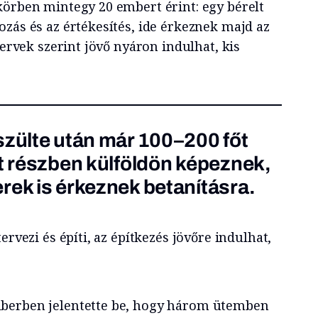
körben mintegy 20 embert érint: egy bérelt
zás és az értékesítés, ide érkeznek majd az
tervek szerint jövő nyáron indulhat, kis
szülte után már 100–200 főt
et részben külföldön képeznek,
rek is érkeznek betanításra.
ervezi és építi, az építkezés jövőre indulhat,
berben jelentette be, hogy három ütemben