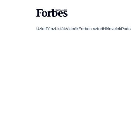
Üzlet
Pénz
Listák
Videók
Forbes-sztori
Hírlevelek
Podc