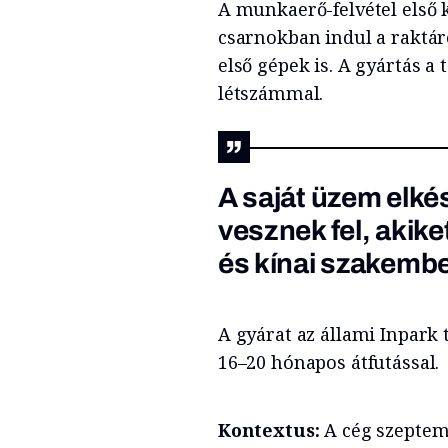
A munkaerő-felvétel első 
csarnokban indul a raktáro
első gépek is. A gyártás a 
létszámmal.
A saját üzem elké
vesznek fel, akik
és kínai szakembe
A gyárat az állami Inpark t
16–20 hónapos átfutással.
Kontextus:
A cég szeptem