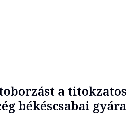
toborzást a titokzatos
cég békéscsabai gyára