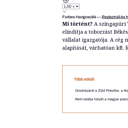
Forbes Hangoscikk
—
Regisztrálj és 
Mi történt?
A szingapúri 
elindítja a toborzást Bék
vállalat igazgatója. A cég
alapítását, várhatóan kft.
Több ebből
Orosházáról a Zöld Pokolba: a Nü
Nem találja helyét a magyar piaco