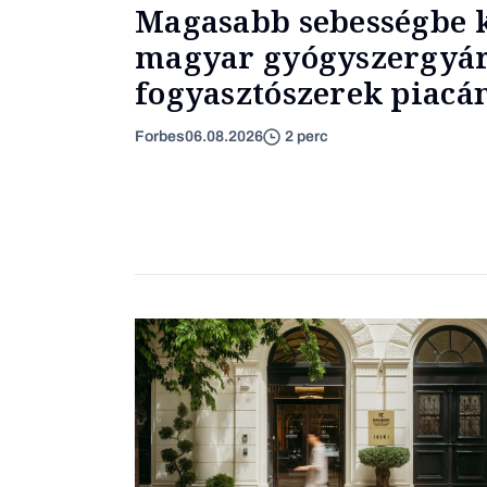
Magasabb sebességbe k
magyar gyógyszergyár
fogyasztószerek piacá
Forbes
06.08.2026
2 perc