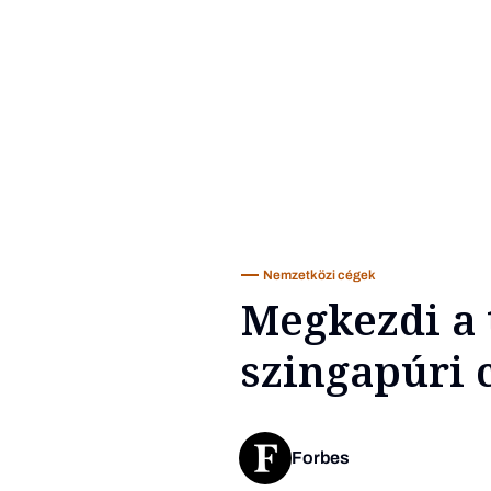
Nemzetközi cégek
Megkezdi a 
szingapúri 
Forbes