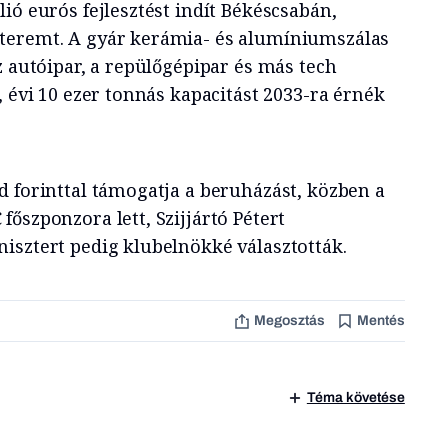
ió eurós fejlesztést indít Békéscsabán,
teremt. A gyár kerámia- és alumíniumszálas
z autóipar, a repülőgépipar és más tech
, évi 10 ezer tonnás kapacitást 2033-ra érnék
d forinttal támogatja a beruházást, közben a
őszponzora lett, Szijjártó Pétert
isztert pedig klubelnökké választották.
Megosztás
Mentés
Téma követése