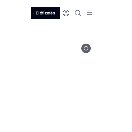
Előfizetés
MTI/Lehoczky Péter