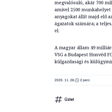
megvalósuló, akár 700 mill
amivel 2500 munkahelyet 
anyagokat állít majd elő a
ágazatok számára; a teljes
el.
A magyar állam 49 milliár
VSG a Budapest Honvéd FC f
külgazdasági és külügymin
2025. 11. 26.
2 perc
Üzlet