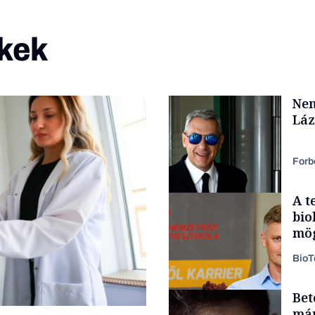
kek
Nem
Láz
Forb
A t
bio
mög
Bio
Bet
Politika
már