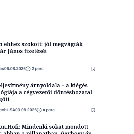
 ehhez szokott: jól megvágták
ár János fizetését
es
06.08.2026
2 perc
eljesítmény árnyoldala – a kiégés
lógiája a cégvezetői döntéshozatal
ött
TechUSA
03.08.2026
4 perc
on.Hofi: Mindenki sokat mondott
 abban a pillanatban, úgyhogy én