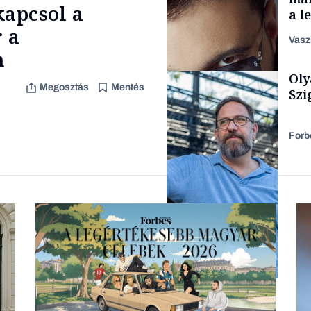
apcsol a
a l
aka
 a
Vasz
n
Oly
Content Lab HUB
Megosztás
Mentés
Szi
Forb
Forbes-sztori
Társadalom