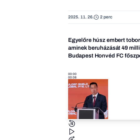
2025. 11. 26.
2 perc
Egyelőre húsz embert toboro
aminek beruházását 49 milli
Budapest Honvéd FC főszpo
00:00
00:08