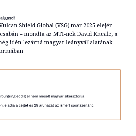
hallgasd!
Vulcan Shield Global (VSG) már 2025 elején
éscsabán – mondta az MTI-nek David Kneale, a
 még idén lezárná magyar leányvállalatának
 formában.
rburgring eddig el nem mesélt magyar sikersztorija
n, eladja a céget és 29 áruházát az ismert sportszerlánc