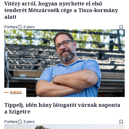
Vitézy arról, hogyan nyerhette el első
tenderét Mészárosék cége a Tisza-kormány
alatt
Forbes
2 perc
Kultúra
Tippelj, idén hány látogatót várnak naponta
a Szigetre
Forbes
3 perc