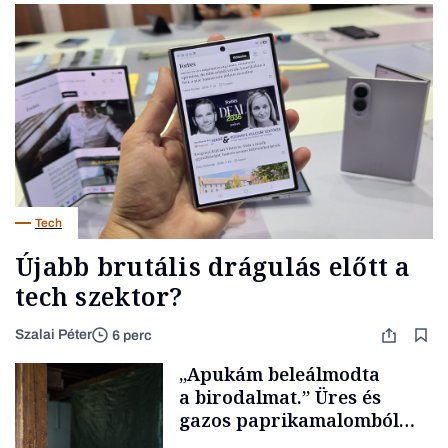
Tech
Újabb brutális drágulás előtt a
tech szektor?
Szalai Péter
6 perc
„Apukám beleálmodta
a birodalmat.” Üres és
gazos paprikamalomból
lett az igazi családi