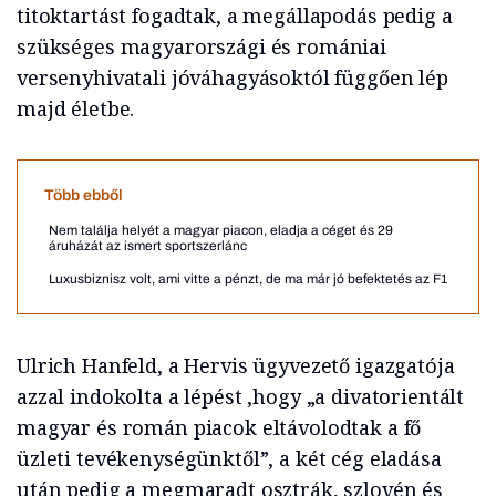
titoktartást fogadtak, a megállapodás pedig a
szükséges magyarországi és romániai
versenyhivatali jóváhagyásoktól függően lép
majd életbe.
Több ebből
Nem találja helyét a magyar piacon, eladja a céget és 29
áruházát az ismert sportszerlánc
Luxusbiznisz volt, ami vitte a pénzt, de ma már jó befektetés az F1
Ulrich Hanfeld, a Hervis ügyvezető igazgatója
azzal indokolta a lépést ,hogy „a divatorientált
magyar és román piacok eltávolodtak a fő
üzleti tevékenységünktől”, a két cég eladása
után pedig a megmaradt osztrák, szlovén és