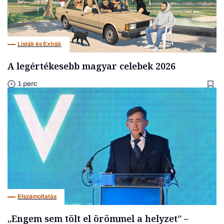
Listák és Extrák
A legértékesebb magyar celebek 2026
1 perc
Elszámoltatás
„Engem sem tölt el örömmel a helyzet” –