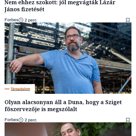
Nem ehhez szokott: jól megvágták Lázár
János fizetését
Forbes
2 perc
Társadalom
Olyan alacsonyan áll a Duna, hogy a Sziget
főszervezője is megszólalt
Forbes
2 perc