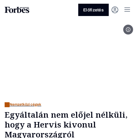
Előfizetés
Kép
Vagy fedezze fel a következő
témákat
Üzlet
Pénz
Zöld
Legyél jobb!
Nemzetközi cégek
Egyáltalán nem előjel nélküli,
hogy a Hervis kivonul
Magyarországról