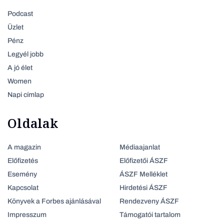
Podcast
Üzlet
Pénz
Legyél jobb
A jó élet
Women
Napi címlap
Oldalak
A magazin
Médiaajanlat
Előfizetés
Előfizetői ÁSZF
Esemény
ÁSZF Melléklet
Kapcsolat
Hirdetési ÁSZF
Könyvek a Forbes ajánlásával
Rendezveny ÁSZF
Impresszum
Támogatói tartalom