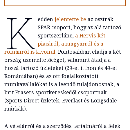
K
edden
jelentette be
az osztrák
SPAR csoport, hogy az alá tartozó
sportszerlánc,
a Hervis két
piacáról, a magyarról és a
románról is kivonul
. Pontosabban eladja a két
ország üzemeltetőcégét, valamint átadja a
hozzá tartozó üzleteket (29-et itthon és 49-et
Romániában) és az ott foglalkoztatott
munkavállalókat is a leendő tulajdonosnak, a
brit Frasers sportkereskedői csoportnak
(Sports Direct üzletek, Everlast és Longsdale
márkák).
A vételárról és a szerződés tartalmáról a felek