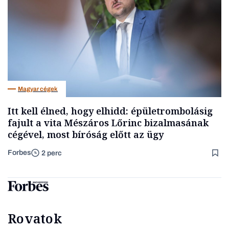
Magyar cégek
Itt kell élned, hogy elhidd: épületrombolásig
fajult a vita Mészáros Lőrinc bizalmasának
cégével, most bíróság előtt az ügy
Forbes
2 perc
Rovatok