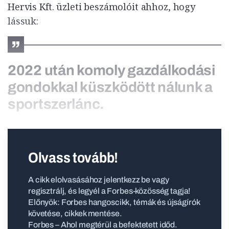
Hervis Kft. üzleti beszámolóit ahhoz, hogy
lássuk:
2022 után komoly gazdálkodási
gondokkal küszködött nálunk a
sportszerlánc.
Olvass tovább!
A cikk elolvasásához jelentkezz be vagy
regisztrálj, és legyél a Forbes-közösség tagja!
Előnyök: Forbes hangoscikk, témák és újságírók
követése, cikkek mentése.
Forbes – Ahol megtérül a befektetett időd.