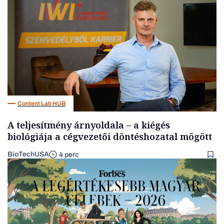
Energia
Content Lab HUB
A teljesítmény árnyoldala – a kiégés
biológiája a cégvezetői döntéshozatal mögött
BioTechUSA
4 perc