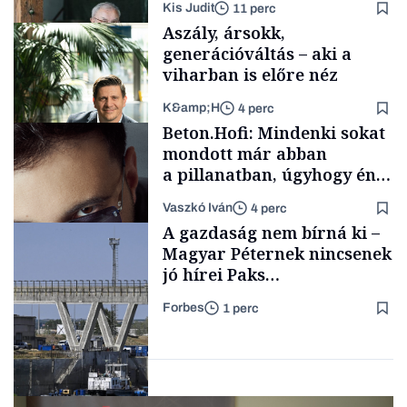
Kis Judit
11 perc
fűszersztori
Aszály, ársokk,
generációváltás – aki a
viharban is előre néz
K&amp;H
4 perc
Családi
Beton.Hofi: Mindenki sokat
vállalkozások
mondott már abban
a pillanatban, úgyhogy én
a legsarkosabb
Vaszkó Iván
4 perc
gondolataimat akartam
TÁMOGATÓI
A gazdaság nem bírná ki –
TARTALOM
kimondani
Magyar Péternek nincsenek
jó hírei Paks
újraindításáról
Forbes
1 perc
Forbes-sztori