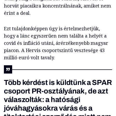
horvát piacaikra koncentrálnának, amiket nem
érint a deal.
Ezt tulajdonképpen úgy is értelmezhetjük,
hogy a lánc egyszerűen nem találta a helyét a
covid és infláció utáni, árérzékenyebb magyar
piacon. A Hervis csoportszintű vesztesége 43
millió euró volt tavaly.
Több kérdést is küldtünk a SPAR
csoport PR-osztályának, de azt
válaszolták: a hatósági
jóváhagyásokra várás és a