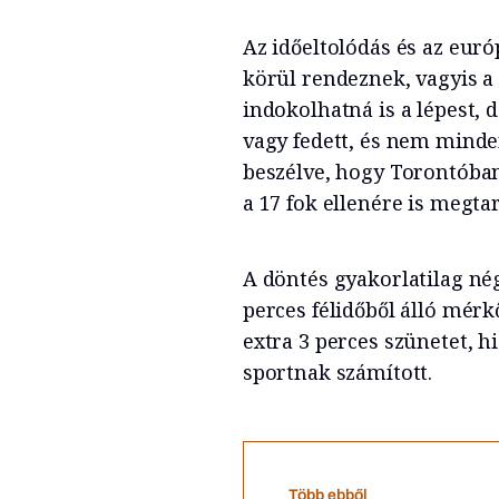
Az időeltolódás és az euró
körül rendeznek, vagyis 
indokolhatná is a lépest, 
vagy fedett, és nem minde
beszélve, hogy Torontóba
a 17 fok ellenére is megtar
A döntés gyakorlatilag n
perces félidőből álló mérk
extra 3 perces szünetet, h
sportnak számított.
Több ebből