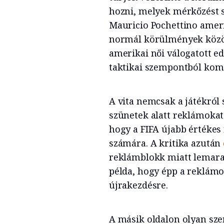
hozni, melyek mérkőzést 
Mauricio Pochettino amerik
normál körülmények közöt
amerikai női válogatott e
taktikai szempontból komo
A vita nemcsak a játékról 
szünetek alatt reklámokat 
hogy a FIFA újabb értékes
számára. A kritika azután
reklámblokk miatt lemaradt
példa, hogy épp a reklámo
újrakezdésre.
A másik oldalon olyan sze