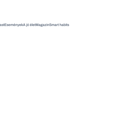
ast
Események
A jó élet
Magazin
Smart habits
Vagy fedezze fel a következő témákat
Üzlet
Pénz
Zöld
Legyél jobb!