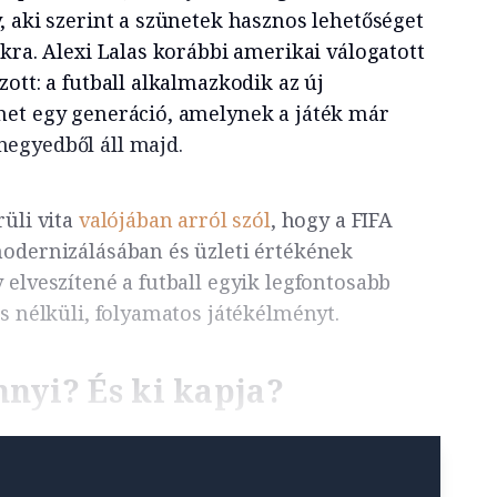
, aki szerint a szünetek hasznos lehetőséget
kra. Alexi Lalas korábbi amerikai válogatott
ott: a futball alkalmazkodik az új
het egy generáció, amelynek a játék már
egyedből áll majd.
üli vita
valójában arról szól
, hogy a FIFA
odernizálásában és üzleti értékének
elveszítené a futball egyik legfontosabb
s nélküli, folyamatos játékélményt.
nyi? És ki kapja?