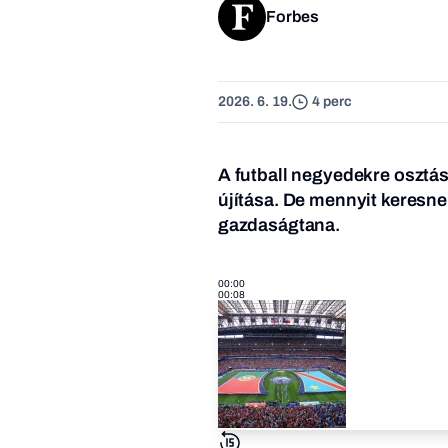
Forbes
2026. 6. 19.
4 perc
A futball negyedekre osztá
újítása. De mennyit keresnek
gazdaságtana.
00:00
00:08