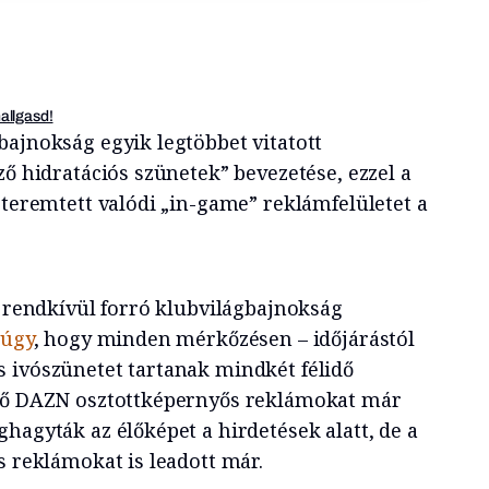
hallgasd!
bajnokság egyik legtöbbet vitatott
ző hidratációs szünetek” bevezetése, ezzel a
 teremtett valódi „in-game” reklámfelületet a
, rendkívül forró klubvilágbajnokság
 úgy
, hogy minden mérkőzésen – időjárástól
 ivószünetet tartanak mindkét félidő
ítő DAZN osztottképernyős reklámokat már
hagyták az élőképet a hirdetések alatt, de a
s reklámokat is leadott már.