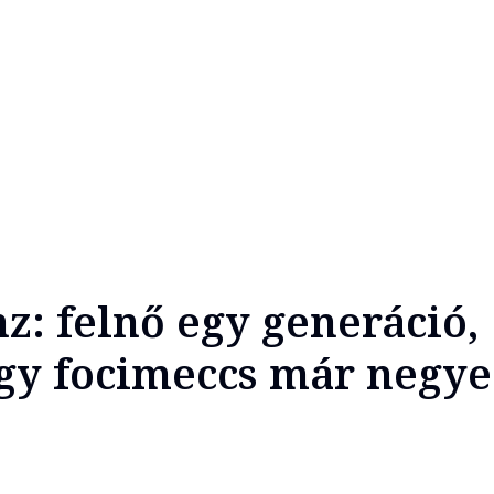
z: felnő egy generáció,
gy focimeccs már negy