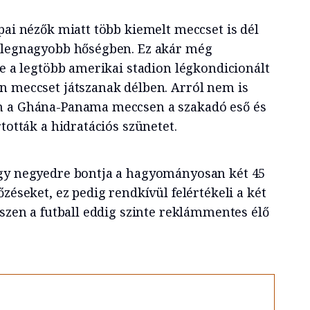
pai nézők miatt több kiemelt meccset is dél
a legnagyobb hőségben. Ez akár még
de a legtöbb amerikai stadion légkondicionált
n meccset játszanak délben. Arról nem is
n a Ghána-Panama meccsen a szakadó eső és
tották a hidratációs szünetet.
égy negyedre bontja a hagyományosan két 45
őzéseket, ez pedig rendkívül felértékeli a két
iszen a futball eddig szinte reklámmentes élő