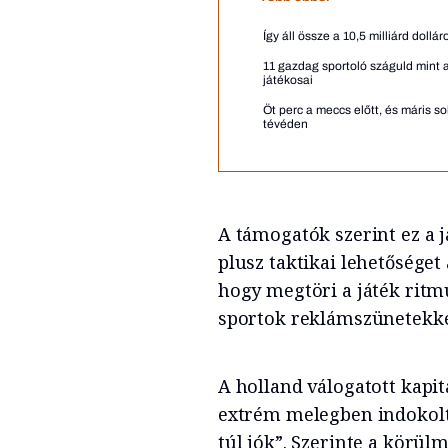
Így áll össze a 10,5 milliárd dol
11 gazdag sportoló száguld mint 
játékosai
Öt perc a meccs előtt, és máris sok
tévéden
A támogatók szerint ez a 
plusz taktikai lehetőséget
hogy megtöri a játék ritmu
sportok reklámszünetekkel
A holland válogatott kapit
extrém melegben indokolta
túl jók”. Szerinte a körü