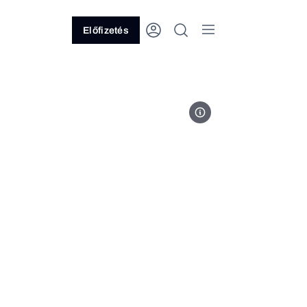
Előfizetés
Fotó: MTI/AP/Eric Smith