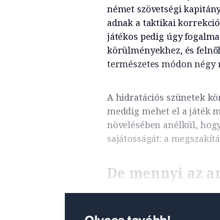
német szövetségi kapitány
adnak a taktikai korrekció
játékos pedig úgy fogalmaz
körülményekhez, és felnő
természetes módon négy n
A hidratációs szünetek kör
meddig mehet el a játék m
növelésében anélkül, hogy 
sajátosságát: a megszakítá
De mennyi az an