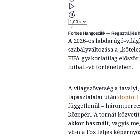
Forbes Hangoscikk
—
Regisztrálj és 
A 2026-os labdarúgó-világ
szabályváltozása a „kötele
FIFA gyakorlatilag először
futball-vb történetében.
A világszövetség a tavalyi
tapasztalatai után
döntött
függetlenül – háromperces
közepén. A tornát közvet
akkor használt, vagyis meg
vb-n a Fox teljes képernyő