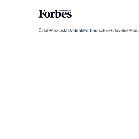
Üzlet
Pénz
Listák
Videók
Forbes-sztori
Hírlevelek
Podc