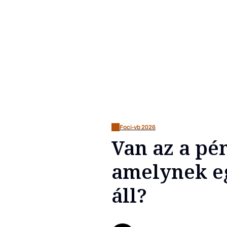
Foci-vb 2026
Van az a pén
amelynek e
áll?