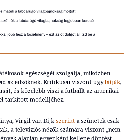
láros matek a labdarúgó világbajnokság mögött
a szél: ők a labdarúgó világbajnokság legjobban kereső
kal jobb lesz a fociélmény – ezt az öt dolgot állítsd be a
játékosok egészségét szolgálja, miközben
 ad az edzőknek. Kritikusai viszont úgy
látják
,
sát, és közelebb viszi a futballt az amerikai
 tarkított modelljéhez.
ánya, Virgil van Dijk
szerint
a szünetek csak
k, a televíziós nézők számára viszont „nem
lmények alapján egyenként kellene döntést